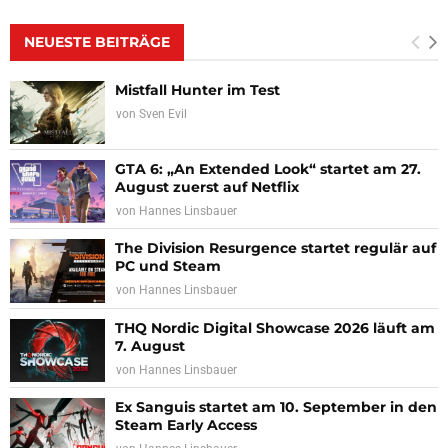
NEUESTE BEITRÄGE
Mistfall Hunter im Test
von
Sven Evil
GTA 6: „An Extended Look“ startet am 27.
August zuerst auf Netflix
von
Hannes Linsbauer
The Division Resurgence startet regulär auf
PC und Steam
von
Hannes Linsbauer
THQ Nordic Digital Showcase 2026 läuft am
7. August
von
Hannes Linsbauer
Ex Sanguis startet am 10. September in den
Steam Early Access