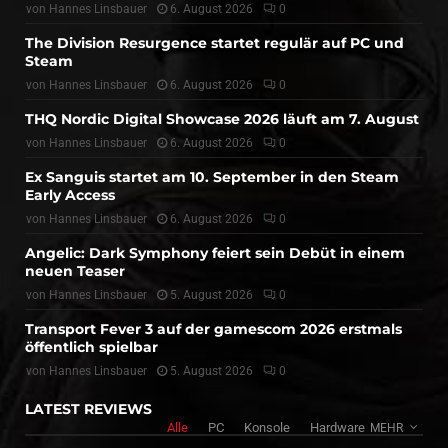
von
Hannes Linsbauer
6. August 2026
0
The Division Resurgence startet regulär auf PC und
Steam
von
Hannes Linsbauer
6. August 2026
0
THQ Nordic Digital Showcase 2026 läuft am 7. August
von
Hannes Linsbauer
6. August 2026
0
Ex Sanguis startet am 10. September in den Steam
Early Access
von
Hannes Linsbauer
6. August 2026
0
Angelic: Dark Symphony feiert sein Debüt in einem
neuen Teaser
von
Hannes Linsbauer
5. August 2026
0
Transport Fever 3 auf der gamescom 2026 erstmals
öffentlich spielbar
von
Hannes Linsbauer
5. August 2026
0
LATEST REVIEWS
Alle
PC
Konsole
Hardware
MEHR