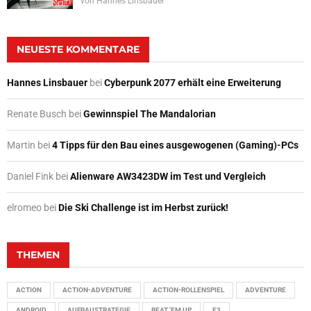
von
Hannes Linsbauer
NEUESTE KOMMENTARE
Hannes Linsbauer
bei
Cyberpunk 2077 erhält eine Erweiterung
Renate Busch
bei
Gewinnspiel The Mandalorian
Martin
bei
4 Tipps für den Bau eines ausgewogenen (Gaming)-PCs
Daniel Fink
bei
Alienware AW3423DW im Test und Vergleich
elromeo
bei
Die Ski Challenge ist im Herbst zurück!
THEMEN
ACTION
ACTION-ADVENTURE
ACTION-ROLLENSPIEL
ADVENTURE
ANDROID
AUFBAUSTRATEGIE
BEAT 'EM UP
E3