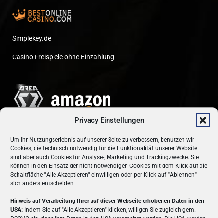
Simplekey.de
Casino Freispiele ohne Einzahlung
Privacy Einstellungen
Um Ihr Nutzungserlebnis auf unserer Seite zu verbessern, benutzen wir
Cookies, die technisch notwendig für die Funktionalität unserer Website
sind aber auch Cookies für Analyse-, Marketing und Trackingzwecke. Sie
können in den Einsatz der nicht notwendigen Cookies mit dem Klick auf die
Schaltfläche
"
Alle Akzeptieren
"
einwilligen oder per Klick auf
"
Ablehnen
"
sich anders entscheiden.
Hinweis auf Verarbeitung Ihrer auf dieser Webseite erhobenen Daten in den
USA:
Indem Sie auf "Alle Akzeptieren" klicken, willigen Sie zugleich gem.
ÜBER UNS