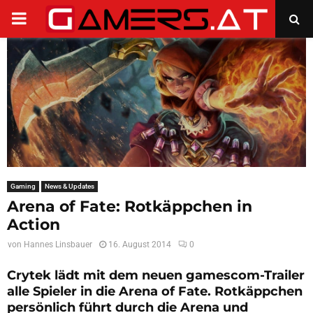
PRIMARY
MENU
Gaming
News & Updates
Arena of Fate: Rotkäppchen in
Action
von
Hannes Linsbauer
16. August 2014
0
Crytek lädt mit dem neuen gamescom-Trailer
alle Spieler in die Arena of Fate. Rotkäppchen
persönlich führt durch die Arena und