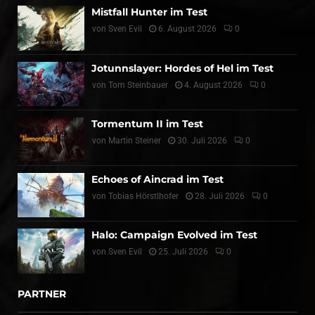
Mistfall Hunter im Test
von
Sven Evil
6. August 2026
0
Jotunnslayer: Hordes of Hel im Test
von
Tom Steinbauer
4. August 2026
0
Tormentum II im Test
von
Martin Steiner
30. Juli 2026
0
Echoes of Aincrad im Test
von
Tobias Hörstlhofer
28. Juli 2026
0
Halo: Campaign Evolved im Test
von
Sven Evil
25. Juli 2026
0
PARTNER