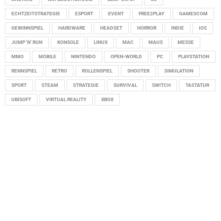
ECHTZEITSTRATEGIE
ESPORT
EVENT
FREE2PLAY
GAMESCOM
GEWINNSPIEL
HARDWARE
HEADSET
HORROR
INDIE
IOS
JUMP 'N' RUN
KONSOLE
LINUX
MAC
MAUS
MESSE
MMO
MOBILE
NINTENDO
OPEN-WORLD
PC
PLAYSTATION
RENNSPIEL
RETRO
ROLLENSPIEL
SHOOTER
SIMULATION
SPORT
STEAM
STRATEGIE
SURVIVAL
SWITCH
TASTATUR
UBISOFT
VIRTUAL REALITY
XBOX