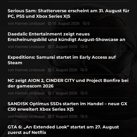
Serious Sam: Shatterverse erscheint am 31. August für
PC, PS5 und Xbox Series X|S
von
Hannes Linsbauer
10. August 2026
0
Daedalic Entertainment zeigt neues
Erscheinungsbild und kündigt August-Showcase an
von
Hannes Linsbauer
7. August 2026
0
Expeditions: Samurai startet im Early Access auf
Steam
von
Hannes Linsbauer
7. August 2026
0
NC zeigt AION 2, CINDER CITY und Project Bonfire bei
der gamescom 2026
von
Hannes Linsbauer
7. August 2026
0
SANDISK Optimus SSDs starten im Handel – neue GX
C50 erweitert Xbox Series X|S
von
Hannes Linsbauer
7. August 2026
0
GTA 6: „An Extended Look“ startet am 27. August
zuerst auf Netflix