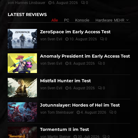
von
Hannes Linsbauer
6. August 2026
0
LATEST REVIEWS
Alle
PC
Konsole
Hardware
MEHR
ZeroSpace im Early Access Test
von
Sven Evil
10. August 2026
0
Anomaly President im Early Access Test
von
Sven Evil
8. August 2026
0
Mistfall Hunter im Test
von
Sven Evil
6. August 2026
0
Jotunnslayer: Hordes of Hel im Test
von
Tom Steinbauer
4. August 2026
0
Tormentum II im Test
von
Martin Steiner
30. Juli 2026
0