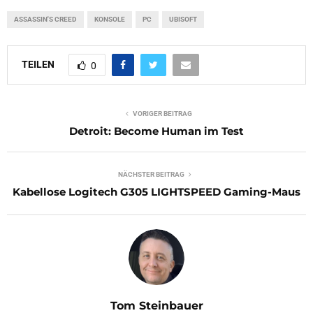
ASSASSIN'S CREED
KONSOLE
PC
UBISOFT
TEILEN
0
VORIGER BEITRAG
Detroit: Become Human im Test
NÄCHSTER BEITRAG
Kabellose Logitech G305 LIGHTSPEED Gaming-Maus
Tom Steinbauer