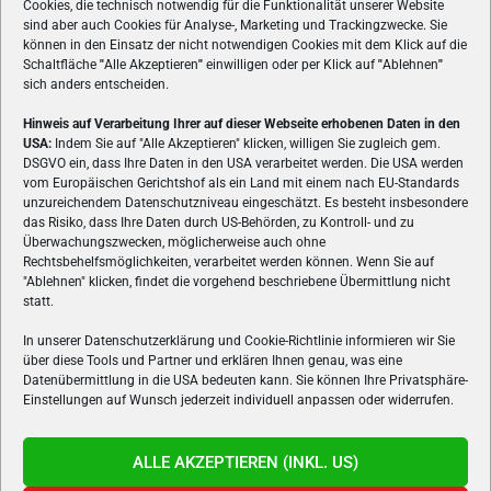
Cookies, die technisch notwendig für die Funktionalität unserer Website
sind aber auch Cookies für Analyse-, Marketing und Trackingzwecke. Sie
können in den Einsatz der nicht notwendigen Cookies mit dem Klick auf die
Schaltfläche
"
Alle Akzeptieren
"
einwilligen oder per Klick auf
"
Ablehnen
"
sich anders entscheiden.
Hinweis auf Verarbeitung Ihrer auf dieser Webseite erhobenen Daten in den
USA:
Indem Sie auf "Alle Akzeptieren" klicken, willigen Sie zugleich gem.
ÜBER UNS
DSGVO ein, dass Ihre Daten in den USA verarbeitet werden. Die USA werden
vom Europäischen Gerichtshof als ein Land mit einem nach EU-Standards
VON GAMERN, FÜR GAMER! Gamers.at ist das älteste Online-
unzureichendem Datenschutzniveau eingeschätzt. Es besteht insbesondere
Spielemagazin Österreichs und bringt täglich aktuelle News,
das Risiko, dass Ihre Daten durch US-Behörden, zu Kontroll- und zu
Reviews und Videos zu PC- und Konsolenspielen, Gaming-
Überwachungszwecken, möglicherweise auch ohne
Rechtsbehelfsmöglichkeiten, verarbeitet werden können. Wenn Sie auf
Hardware und aus der Welt des e-Sport's.
"Ablehnen" klicken, findet die vorgehend beschriebene Übermittlung nicht
statt.
Schreib uns:
redaktion@gamers.at
In unserer Datenschutzerklärung und Cookie-Richtlinie informieren wir Sie
über diese Tools und Partner und erklären Ihnen genau, was eine
FOLGE UNS
Datenübermittlung in die USA bedeuten kann. Sie können Ihre Privatsphäre-
Einstellungen auf Wunsch jederzeit individuell anpassen oder widerrufen.
ALLE AKZEPTIEREN (INKL. US)