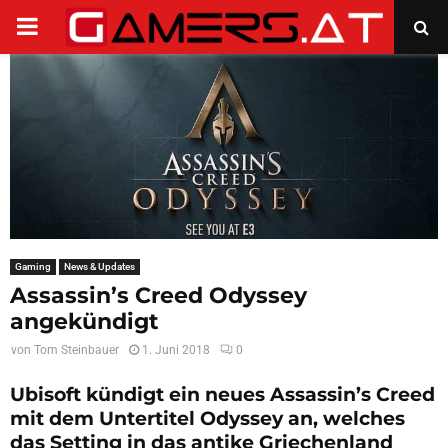
PRIMARY
MENU
Gaming
News & Updates
Assassin’s Creed Odyssey
angekündigt
von
Tom Steinbauer
1. Juni 2018
0
Ubisoft kündigt ein neues Assassin’s Creed
mit dem Untertitel Odyssey an, welches
das Setting in das antike Griechenland