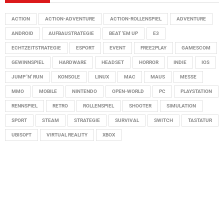
ACTION
ACTION-ADVENTURE
ACTION-ROLLENSPIEL
ADVENTURE
ANDROID
AUFBAUSTRATEGIE
BEAT 'EM UP
E3
ECHTZEITSTRATEGIE
ESPORT
EVENT
FREE2PLAY
GAMESCOM
GEWINNSPIEL
HARDWARE
HEADSET
HORROR
INDIE
IOS
JUMP 'N' RUN
KONSOLE
LINUX
MAC
MAUS
MESSE
MMO
MOBILE
NINTENDO
OPEN-WORLD
PC
PLAYSTATION
RENNSPIEL
RETRO
ROLLENSPIEL
SHOOTER
SIMULATION
SPORT
STEAM
STRATEGIE
SURVIVAL
SWITCH
TASTATUR
UBISOFT
VIRTUAL REALITY
XBOX