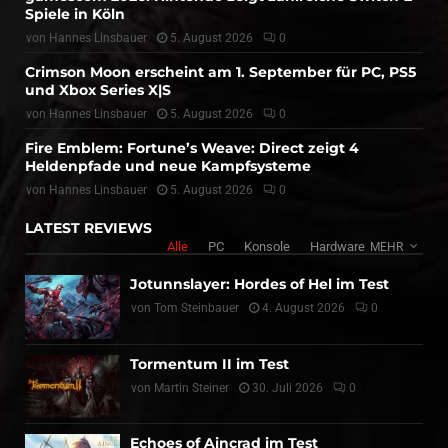
Spiele in Köln
von
Hannes Linsbauer
5. August 2026
0
Crimson Moon erscheint am 1. September für PC, PS5
und Xbox Series X|S
von
Hannes Linsbauer
5. August 2026
0
Fire Emblem: Fortune’s Weave: Direct zeigt 4
Heldenpfade und neue Kampfsysteme
von
Hannes Linsbauer
5. August 2026
0
LATEST REVIEWS
Alle
PC
Konsole
Hardware
MEHR
Jotunnslayer: Hordes of Hel im Test
von
Tom Steinbauer
4. August 2026
0
Tormentum II im Test
von
Martin Steiner
30. Juli 2026
0
Echoes of Aincrad im Test