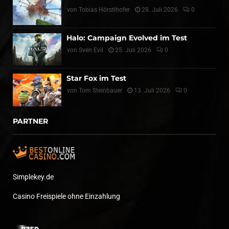
von
Tobias Hörstlhofer
28. Juli 2026
0
Halo: Campaign Evolved im Test
von
Sven Evil
25. Juli 2026
0
Star Fox im Test
von
Tom Steinbauer
13. Juli 2026
0
PARTNER
Simplekey.de
Casino Freispiele ohne Einzahlung