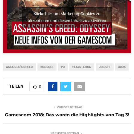
Klicke hier, um Marketing-Cookies zu
akzeptieren und diesen Inhalt zu aktivieren
ASSASSIN'S CREED
KONSOLE
PC
PLAYSTATION
UBISOFT
XBOX
TEILEN
0
VORIGER BEITRAG
Gamescom 2018: Das waren die Highlights von Tag 3!
NÄCHSTER BEITRAG