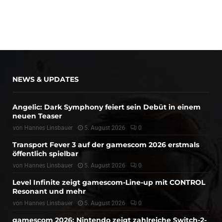
NEWS & UPDATES
Angelic: Dark Symphony feiert sein Debüt in einem
neuen Teaser
von
Hannes Linsbauer
5. August 2026
0
Transport Fever 3 auf der gamescom 2026 erstmals
öffentlich spielbar
von
Hannes Linsbauer
5. August 2026
0
Level Infinite zeigt gamescom-Line-up mit CONTROL
Resonant und mehr
von
Hannes Linsbauer
5. August 2026
0
gamescom 2026: Nintendo zeigt zahlreiche Switch-2-