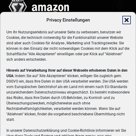
Privacy Einstellungen
Um Ihr Nutzungserlebnis auf unserer Seite zu verbessern, benutzen wir
Cookies, die technisch notwendig für die Funktionalität unserer Website
sind aber auch Cookies für Analyse-, Marketing und Trackingzwecke. Sie
können in den Einsatz der nicht notwendigen Cookies mit dem Klick auf die
Schaltfläche
"
Alle Akzeptieren
"
einwilligen oder per Klick auf
"
Ablehnen
"
sich anders entscheiden.
Hinweis auf Verarbeitung Ihrer auf dieser Webseite erhobenen Daten in den
USA:
Indem Sie auf "Alle Akzeptieren" klicken, willigen Sie zugleich gem.
ÜBER UNS
DSGVO ein, dass Ihre Daten in den USA verarbeitet werden. Die USA werden
vom Europäischen Gerichtshof als ein Land mit einem nach EU-Standards
VON GAMERN, FÜR GAMER! Gamers.at ist das älteste Online-
unzureichendem Datenschutzniveau eingeschätzt. Es besteht insbesondere
Spielemagazin Österreichs und bringt täglich aktuelle News,
das Risiko, dass Ihre Daten durch US-Behörden, zu Kontroll- und zu
Reviews und Videos zu PC- und Konsolenspielen, Gaming-
Überwachungszwecken, möglicherweise auch ohne
Rechtsbehelfsmöglichkeiten, verarbeitet werden können. Wenn Sie auf
Hardware und aus der Welt des e-Sport's.
"Ablehnen" klicken, findet die vorgehend beschriebene Übermittlung nicht
statt.
Schreib uns:
redaktion@gamers.at
In unserer Datenschutzerklärung und Cookie-Richtlinie informieren wir Sie