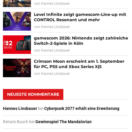
von
Hannes Linsbauer
Level Infinite zeigt gamescom-Line-up mit
CONTROL Resonant und mehr
von
Hannes Linsbauer
gamescom 2026: Nintendo zeigt zahlreiche
Switch-2-Spiele in Köln
von
Hannes Linsbauer
Crimson Moon erscheint am 1. September
für PC, PS5 und Xbox Series X|S
von
Hannes Linsbauer
NEUESTE KOMMENTARE
Hannes Linsbauer
bei
Cyberpunk 2077 erhält eine Erweiterung
Renate Busch
bei
Gewinnspiel The Mandalorian