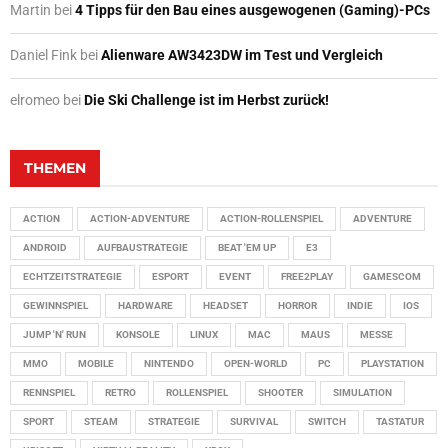
Martin
bei
4 Tipps für den Bau eines ausgewogenen (Gaming)-PCs
Daniel Fink
bei
Alienware AW3423DW im Test und Vergleich
elromeo
bei
Die Ski Challenge ist im Herbst zurück!
THEMEN
ACTION
ACTION-ADVENTURE
ACTION-ROLLENSPIEL
ADVENTURE
ANDROID
AUFBAUSTRATEGIE
BEAT 'EM UP
E3
ECHTZEITSTRATEGIE
ESPORT
EVENT
FREE2PLAY
GAMESCOM
GEWINNSPIEL
HARDWARE
HEADSET
HORROR
INDIE
IOS
JUMP 'N' RUN
KONSOLE
LINUX
MAC
MAUS
MESSE
MMO
MOBILE
NINTENDO
OPEN-WORLD
PC
PLAYSTATION
RENNSPIEL
RETRO
ROLLENSPIEL
SHOOTER
SIMULATION
SPORT
STEAM
STRATEGIE
SURVIVAL
SWITCH
TASTATUR