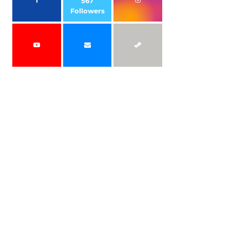
567
Followers