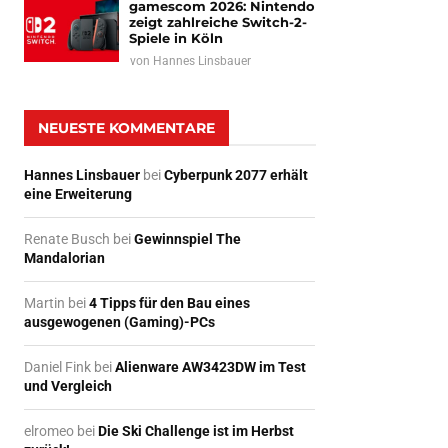
gamescom 2026: Nintendo
zeigt zahlreiche Switch-2-
Spiele in Köln
von
Hannes Linsbauer
NEUESTE KOMMENTARE
Hannes Linsbauer
bei
Cyberpunk 2077 erhält
eine Erweiterung
Renate Busch
bei
Gewinnspiel The
Mandalorian
Martin
bei
4 Tipps für den Bau eines
ausgewogenen (Gaming)-PCs
Daniel Fink
bei
Alienware AW3423DW im Test
und Vergleich
elromeo
bei
Die Ski Challenge ist im Herbst