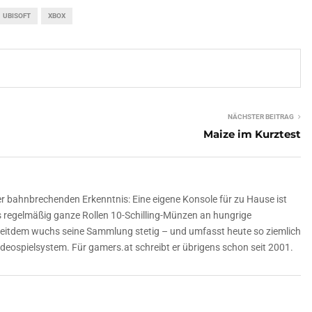
UBISOFT
XBOX
NÄCHSTER BEITRAG
Maize im Kurztest
er bahnbrechenden Erkenntnis: Eine eigene Konsole für zu Hause ist
ls regelmäßig ganze Rollen 10-Schilling-Münzen an hungrige
Seitdem wuchs seine Sammlung stetig – und umfasst heute so ziemlich
deospielsystem. Für gamers.at schreibt er übrigens schon seit 2001.