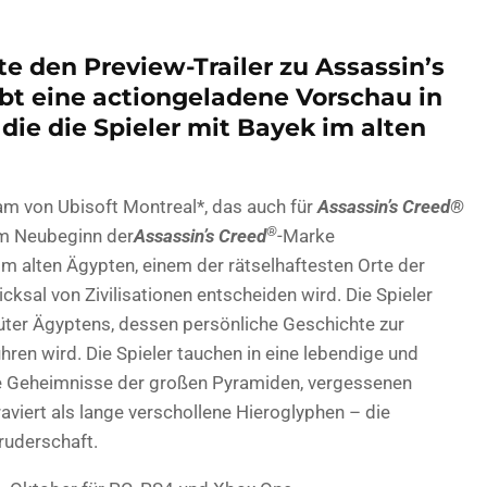
te den Preview-Trailer zu Assassin’s
ibt eine actiongeladene Vorschau in
die die Spieler mit Bayek im alten
am von Ubisoft Montreal*, das auch für
Assassin’s Creed®
®
em Neubeginn der
Assassin’s Creed
-Marke
 im alten Ägypten, einem der rätselhaftesten Orte der
icksal von Zivilisationen entscheiden wird. Die Spieler
üter Ägyptens, dessen persönliche Geschichte zur
en wird. Die Spieler tauchen in eine lebendige und
die Geheimnisse der großen Pyramiden, vergessenen
aviert als lange verschollene Hieroglyphen – die
ruderschaft.