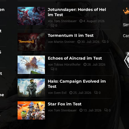
den
Jotunnslayer: Hordes of Hel
im Test
von
Tom Steinbauer
4. August 2026
Sim
0
t
Tormentum II im Test
Cas
von
Martin Steiner
30. Juli 2026
0
6
Echoes of Aincrad im Test
von
Tobias Hörstlhofer
28. Juli 2026
0
t
Halo: Campaign Evolved im
Test
von
Sven Evil
25. Juli 2026
0
he
Star Fox im Test
von
Tom Steinbauer
13. Juli 2026
0
r