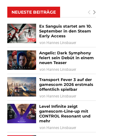
NEUESTE BEITRÄGE
Ex Sanguis startet am 10.
September in den Steam
Early Access
von
Hannes Linsbauer
Angelic: Dark Symphony
feiert sein Debüt in einem
neuen Teaser
von
Hannes Linsbauer
Transport Fever 3 auf der
gamescom 2026 erstmals
öffentlich spielbar
von
Hannes Linsbauer
Level Infinite zeigt
gamescom-Line-up mit
CONTROL Resonant und
mehr
von
Hannes Linsbauer