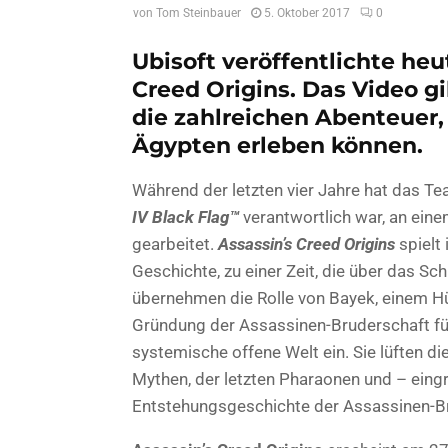
von
Tom Steinbauer
5. Oktober 2017
0
Ubisoft veröffentlichte heu
Creed Origins. Das Video g
die zahlreichen Abenteuer, 
Ägypten erleben können.
Während der letzten vier Jahre hat das Te
IV Black Flag™
verantwortlich war, an ein
gearbeitet.
Assassin’s Creed Origins
spielt
Geschichte, zu einer Zeit, die über das Sch
übernehmen die Rolle von Bayek, einem H
Gründung der Assassinen-Bruderschaft führ
systemische offene Welt ein. Sie lüften 
Mythen, der letzten Pharaonen und – eingr
Entstehungsgeschichte der Assassinen-B