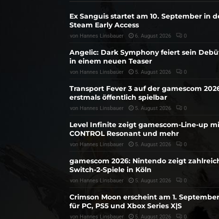
Ex Sanguis startet am 10. September in 
Steam Early Access
von
Hannes Linsbauer
6. August 2026
0
Angelic: Dark Symphony feiert sein Debü
in einem neuen Teaser
von
Hannes Linsbauer
5. August 2026
0
Transport Fever 3 auf der gamescom 202
erstmals öffentlich spielbar
von
Hannes Linsbauer
5. August 2026
0
Level Infinite zeigt gamescom-Line-up mi
CONTROL Resonant und mehr
von
Hannes Linsbauer
5. August 2026
0
gamescom 2026: Nintendo zeigt zahlreic
Switch-2-Spiele in Köln
von
Hannes Linsbauer
5. August 2026
0
Crimson Moon erscheint am 1. Septembe
für PC, PS5 und Xbox Series X|S
von
Hannes Linsbauer
5. August 2026
0