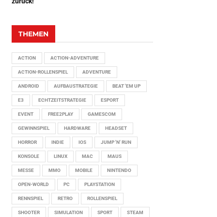
zurück!
THEMEN
ACTION
ACTION-ADVENTURE
ACTION-ROLLENSPIEL
ADVENTURE
ANDROID
AUFBAUSTRATEGIE
BEAT 'EM UP
E3
ECHTZEITSTRATEGIE
ESPORT
EVENT
FREE2PLAY
GAMESCOM
GEWINNSPIEL
HARDWARE
HEADSET
HORROR
INDIE
IOS
JUMP 'N' RUN
KONSOLE
LINUX
MAC
MAUS
MESSE
MMO
MOBILE
NINTENDO
OPEN-WORLD
PC
PLAYSTATION
RENNSPIEL
RETRO
ROLLENSPIEL
SHOOTER
SIMULATION
SPORT
STEAM