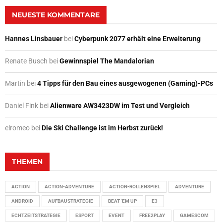
NEUESTE KOMMENTARE
Hannes Linsbauer
bei
Cyberpunk 2077 erhält eine Erweiterung
Renate Busch
bei
Gewinnspiel The Mandalorian
Martin
bei
4 Tipps für den Bau eines ausgewogenen (Gaming)-PCs
Daniel Fink
bei
Alienware AW3423DW im Test und Vergleich
elromeo
bei
Die Ski Challenge ist im Herbst zurück!
THEMEN
ACTION
ACTION-ADVENTURE
ACTION-ROLLENSPIEL
ADVENTURE
ANDROID
AUFBAUSTRATEGIE
BEAT 'EM UP
E3
ECHTZEITSTRATEGIE
ESPORT
EVENT
FREE2PLAY
GAMESCOM