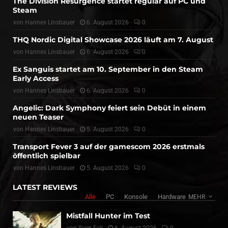
The Division Resurgence startet regulär auf PC und
Steam
von
Hannes Linsbauer
6. August 2026
0
THQ Nordic Digital Showcase 2026 läuft am 7. August
von
Hannes Linsbauer
6. August 2026
0
Ex Sanguis startet am 10. September in den Steam
Early Access
von
Hannes Linsbauer
6. August 2026
0
Angelic: Dark Symphony feiert sein Debüt in einem
neuen Teaser
von
Hannes Linsbauer
5. August 2026
0
Transport Fever 3 auf der gamescom 2026 erstmals
öffentlich spielbar
von
Hannes Linsbauer
5. August 2026
0
LATEST REVIEWS
Alle
PC
Konsole
Hardware
MEHR
Mistfall Hunter im Test