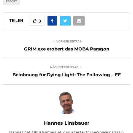
ESPORT
TEILEN
0
VORIGER BEITRAG
GRIM.exe erobert das MOBA Paragon
NÄCHSTER BEITRAG
Belohnung für Dying Light: The Following – EE
Hannes Linsbauer
Hannes hat 1999 Gamers.at, das älteste Online-Spielemagazin