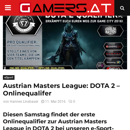
PRIMARY
MENU
eSport
Austrian Masters League: DOTA 2 –
Onlinequalifer
von
Hannes Linsbauer
11. Mai 2016
0
Diesen Samstag findet der erste
Onlinequalifier zur Austrian Masters
League in DOTA 2 bei unseren e-Sport-