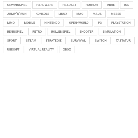
GEWINNSPIEL
HARDWARE
HEADSET
HORROR
INDIE
IOS
JUMP 'N' RUN
KONSOLE
LINUX
MAC
MAUS
MESSE
MMO
MOBILE
NINTENDO
OPEN-WORLD
PC
PLAYSTATION
RENNSPIEL
RETRO
ROLLENSPIEL
SHOOTER
SIMULATION
SPORT
STEAM
STRATEGIE
SURVIVAL
SWITCH
TASTATUR
UBISOFT
VIRTUAL REALITY
XBOX