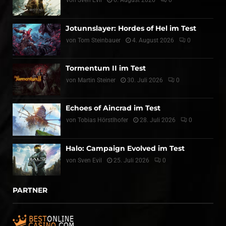
von
Sven Evil
6. August 2026
0
Jotunnslayer: Hordes of Hel im Test
von
Tom Steinbauer
4. August 2026
0
Tormentum II im Test
von
Martin Steiner
30. Juli 2026
0
Echoes of Aincrad im Test
von
Tobias Hörstlhofer
28. Juli 2026
0
Halo: Campaign Evolved im Test
von
Sven Evil
25. Juli 2026
0
PARTNER