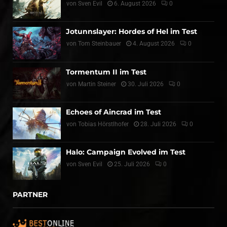
von
Sven Evil
6. August 2026
0
Jotunnslayer: Hordes of Hel im Test
von
Tom Steinbauer
4. August 2026
0
Tormentum II im Test
von
Martin Steiner
30. Juli 2026
0
Echoes of Aincrad im Test
von
Tobias Hörstlhofer
28. Juli 2026
0
Halo: Campaign Evolved im Test
von
Sven Evil
25. Juli 2026
0
PARTNER