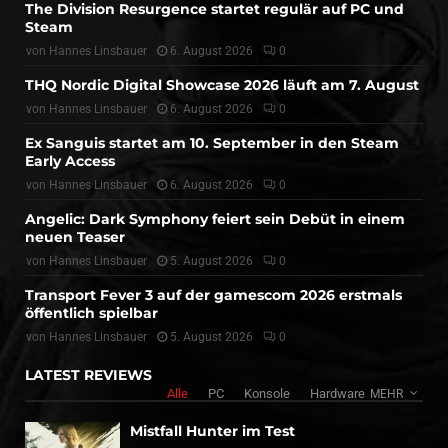
The Division Resurgence startet regulär auf PC und
Steam
von
Hannes Linsbauer
6. August 2026
0
THQ Nordic Digital Showcase 2026 läuft am 7. August
von
Hannes Linsbauer
6. August 2026
0
Ex Sanguis startet am 10. September in den Steam
Early Access
von
Hannes Linsbauer
6. August 2026
0
Angelic: Dark Symphony feiert sein Debüt in einem
neuen Teaser
von
Hannes Linsbauer
5. August 2026
0
Transport Fever 3 auf der gamescom 2026 erstmals
öffentlich spielbar
von
Hannes Linsbauer
5. August 2026
0
LATEST REVIEWS
Alle
PC
Konsole
Hardware
MEHR
Mistfall Hunter im Test