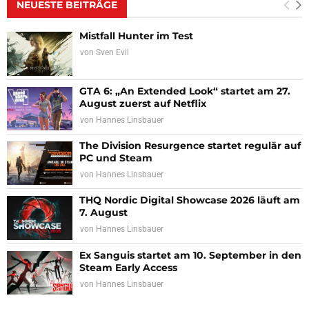
NEUESTE BEITRÄGE
Mistfall Hunter im Test
von
Sven Evil
GTA 6: „An Extended Look“ startet am 27.
August zuerst auf Netflix
von
Hannes Linsbauer
The Division Resurgence startet regulär auf
PC und Steam
von
Hannes Linsbauer
THQ Nordic Digital Showcase 2026 läuft am
7. August
von
Hannes Linsbauer
Ex Sanguis startet am 10. September in den
Steam Early Access
von
Hannes Linsbauer