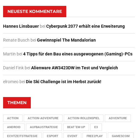
NEUESTE KOMMENTARE
Hannes Linsbauer
bei
Cyberpunk 2077 erhält eine Erweiterung
Renate Busch
bei
Gewinnspiel The Mandalorian
Martin
bei
4 Tipps für den Bau eines ausgewogenen (Gaming)-PCs
Daniel Fink
bei
Alienware AW3423DW im Test und Vergleich
elromeo
bei
Die Ski Challenge ist im Herbst zurück!
THEMEN
ACTION
ACTION-ADVENTURE
ACTION-ROLLENSPIEL
ADVENTURE
ANDROID
AUFBAUSTRATEGIE
BEAT 'EM UP
E3
ECHTZEITSTRATEGIE
ESPORT
EVENT
FREE2PLAY
GAMESCOM