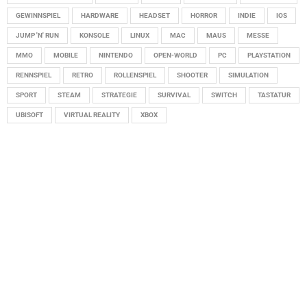
GEWINNSPIEL
HARDWARE
HEADSET
HORROR
INDIE
IOS
JUMP 'N' RUN
KONSOLE
LINUX
MAC
MAUS
MESSE
MMO
MOBILE
NINTENDO
OPEN-WORLD
PC
PLAYSTATION
RENNSPIEL
RETRO
ROLLENSPIEL
SHOOTER
SIMULATION
SPORT
STEAM
STRATEGIE
SURVIVAL
SWITCH
TASTATUR
UBISOFT
VIRTUAL REALITY
XBOX