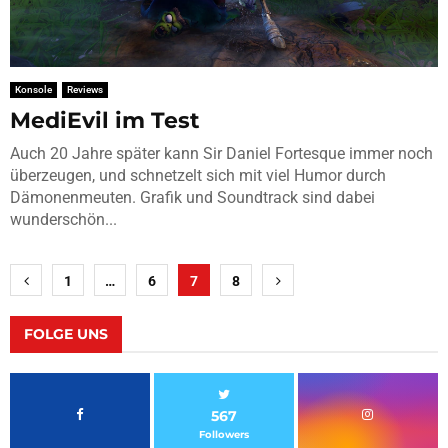
Konsole
Reviews
MediEvil im Test
Auch 20 Jahre später kann Sir Daniel Fortesque immer noch
überzeugen, und schnetzelt sich mit viel Humor durch
Dämonenmeuten. Grafik und Soundtrack sind dabei
wunderschön...
Seitennummerierung
1
…
6
7
8
der
Beiträge
FOLGE UNS
567
Followers