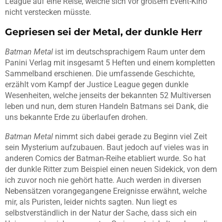
League auf eine Reise, welche sich vor großem Event-Kino
nicht verstecken müsste.
Gepriesen sei der
Metal
, der dunkle Herr
Batman
Metal
ist im deutschsprachigem Raum unter dem
Panini Verlag mit insgesamt 5 Heften und einem kompletten
Sammelband erschienen. Die umfassende Geschichte,
erzählt vom Kampf der
Justice
League gegen dunkle
Wesenheiten, welche jenseits der bekannten 52
Multiversen
leben und nun, dem sturen Handeln Batmans sei Dank, die
uns bekannte Erde zu überlaufen drohen.
Batman
Metal
nimmt sich dabei gerade zu Beginn viel Zeit
sein Mysterium aufzubauen. Baut jedoch auf vieles was in
anderen Comics der Batman-Reihe etabliert wurde. So hat
der dunkle Ritter zum Beispiel einen neuen Sidekick, von dem
ich zuvor noch nie gehört hatte. Auch werden in diversen
Nebensätzen vorangegangene Ereignisse erwähnt, welche
mir, als Puristen, leider nichts sagten. Nun liegt es
selbstverständlich in der Natur der Sache, dass sich ein