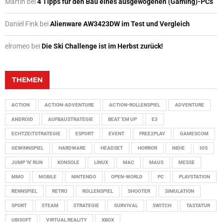
Martin
bei
4 Tipps für den Bau eines ausgewogenen (Gaming)-PCs
Daniel Fink
bei
Alienware AW3423DW im Test und Vergleich
elromeo
bei
Die Ski Challenge ist im Herbst zurück!
THEMEN
ACTION
ACTION-ADVENTURE
ACTION-ROLLENSPIEL
ADVENTURE
ANDROID
AUFBAUSTRATEGIE
BEAT 'EM UP
E3
ECHTZEITSTRATEGIE
ESPORT
EVENT
FREE2PLAY
GAMESCOM
GEWINNSPIEL
HARDWARE
HEADSET
HORROR
INDIE
IOS
JUMP 'N' RUN
KONSOLE
LINUX
MAC
MAUS
MESSE
MMO
MOBILE
NINTENDO
OPEN-WORLD
PC
PLAYSTATION
RENNSPIEL
RETRO
ROLLENSPIEL
SHOOTER
SIMULATION
SPORT
STEAM
STRATEGIE
SURVIVAL
SWITCH
TASTATUR
UBISOFT
VIRTUAL REALITY
XBOX