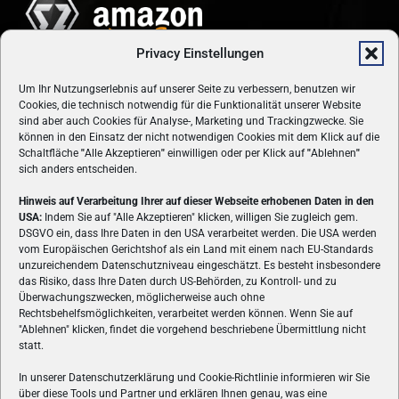
Privacy Einstellungen
Um Ihr Nutzungserlebnis auf unserer Seite zu verbessern, benutzen wir
Cookies, die technisch notwendig für die Funktionalität unserer Website
sind aber auch Cookies für Analyse-, Marketing und Trackingzwecke. Sie
können in den Einsatz der nicht notwendigen Cookies mit dem Klick auf die
Schaltfläche
"
Alle Akzeptieren
"
einwilligen oder per Klick auf
"
Ablehnen
"
sich anders entscheiden.
Hinweis auf Verarbeitung Ihrer auf dieser Webseite erhobenen Daten in den
USA:
Indem Sie auf "Alle Akzeptieren" klicken, willigen Sie zugleich gem.
ÜBER UNS
DSGVO ein, dass Ihre Daten in den USA verarbeitet werden. Die USA werden
vom Europäischen Gerichtshof als ein Land mit einem nach EU-Standards
VON GAMERN, FÜR GAMER! Gamers.at ist das älteste Online-
unzureichendem Datenschutzniveau eingeschätzt. Es besteht insbesondere
Spielemagazin Österreichs und bringt täglich aktuelle News,
das Risiko, dass Ihre Daten durch US-Behörden, zu Kontroll- und zu
Reviews und Videos zu PC- und Konsolenspielen, Gaming-
Überwachungszwecken, möglicherweise auch ohne
Hardware und aus der Welt des e-Sport's.
Rechtsbehelfsmöglichkeiten, verarbeitet werden können. Wenn Sie auf
"Ablehnen" klicken, findet die vorgehend beschriebene Übermittlung nicht
Schreib uns:
redaktion@gamers.at
statt.
In unserer Datenschutzerklärung und Cookie-Richtlinie informieren wir Sie
über diese Tools und Partner und erklären Ihnen genau, was eine
FOLGE UNS