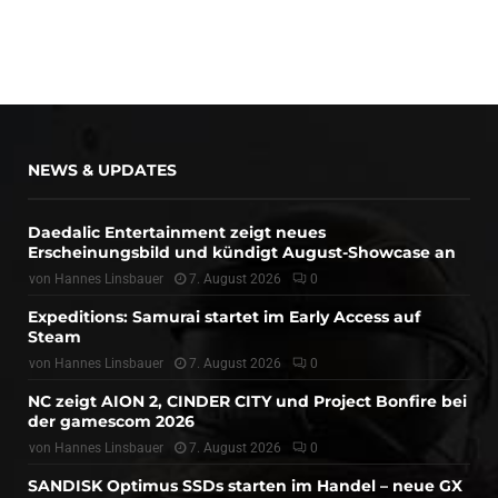
NEWS & UPDATES
Daedalic Entertainment zeigt neues
Erscheinungsbild und kündigt August-Showcase an
von
Hannes Linsbauer
7. August 2026
0
Expeditions: Samurai startet im Early Access auf
Steam
von
Hannes Linsbauer
7. August 2026
0
NC zeigt AION 2, CINDER CITY und Project Bonfire bei
der gamescom 2026
von
Hannes Linsbauer
7. August 2026
0
SANDISK Optimus SSDs starten im Handel – neue GX