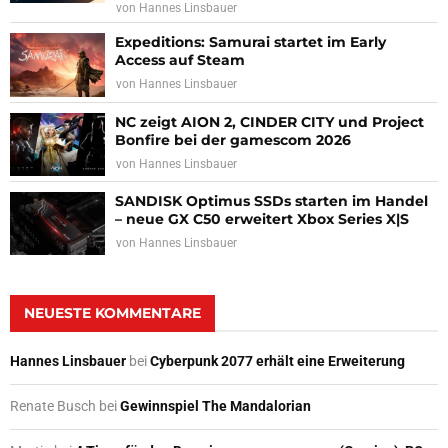
von
Hannes Linsbauer
Expeditions: Samurai startet im Early
Access auf Steam
von
Hannes Linsbauer
NC zeigt AION 2, CINDER CITY und Project
Bonfire bei der gamescom 2026
von
Hannes Linsbauer
SANDISK Optimus SSDs starten im Handel
– neue GX C50 erweitert Xbox Series X|S
von
Hannes Linsbauer
NEUESTE KOMMENTARE
Hannes Linsbauer
bei
Cyberpunk 2077 erhält eine Erweiterung
Renate Busch
bei
Gewinnspiel The Mandalorian