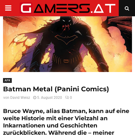
PRIMARY
MENU
AFK
Batman Metal (Panini Comics)
von
David Weisz
5. August 2020
0
Bruce Wayne, alias Batman, kann auf eine
weite Historie mit einer Vielzahl an
Inkarnationen und Geschichten
zurückblicken. Während die – meiner