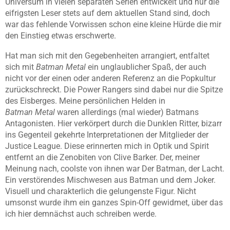
Universum in vielen separaten Serien entwickelt und nur die
eifrigsten Leser stets auf dem aktuellen Stand sind, doch
war das fehlende Vorwissen schon eine kleine Hürde die mir
den Einstieg etwas erschwerte.
Hat man sich mit den Gegebenheiten arrangiert, entfaltet
sich mit
Batman
Metal
ein unglaublicher Spaß, der auch
nicht vor der einen oder anderen Referenz an die Popkultur
zurückschreckt. Die Power Rangers sind dabei nur die Spitze
des Eisberges. Meine persönlichen Helden in
Batman
Metal
waren allerdings (mal wieder) Batmans
Antagonisten. Hier verkörpert durch die Dunklen Ritter, bizarr
ins Gegenteil gekehrte Interpretationen der Mitglieder der
Justice
League. Diese erinnerten mich in Optik und Spirit
entfernt an die
Zenobiten
von Clive
Barker
. Der, meiner
Meinung nach, coolste von ihnen war Der Batman, der Lacht.
Ein verstörendes Mischwesen aus Batman und dem Joker.
Visuell und charakterlich die gelungenste Figur. Nicht
umsonst wurde ihm ein ganzes Spin-Off gewidmet, über das
ich hier demnächst auch schreiben werde.