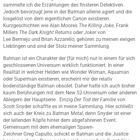
sammelte ich die Erzählungen des finsteren Detektiven.
Jedoch bevorzugt jene in der Batman alleine agiert und die
losgelöst von dem eigentlichen Canon existieren.
Kurzgeschichten wie Alan Moores
The
Killing
Joke
, Frank
Millers
The
Dark
Knight
Returns
oder
Joker
von
Lee
Bermejo
und Brian
Azzarello
, gehören zu meinen ewigen
Lieblingen und sind der Stolz meiner Sammlung.
Batman ist ein Charakter der (für mich) nur in einem für sich
geschlossenen Universum wirklich funktioniert. In einer
Realität in welcher Helden wie
Wonder
Woman
,
Aquaman
oder Superman existieren, erscheint mir der relativ
bodenständige Batman obsolet. Daher hatte ich auch bisher
kaum Berührungen mit dem New 52-Universum oder anderen
Ablegern der Hauptserie . Einzig
Der Tod der Familie
von
Scott
Snyder
schaffte es in meine Sammlung. Hier schließt
sich auch der Kreis zu
Batman
Metal
, denn
Snyder
ist einer
der leitenden Köpfe hinter dem abgefahrenen Event.
Gemeinsam mit dem ehemaligen
Spawn-
Zeichner
Greg
Capullo
, schickt er Batman und die
Jusitce