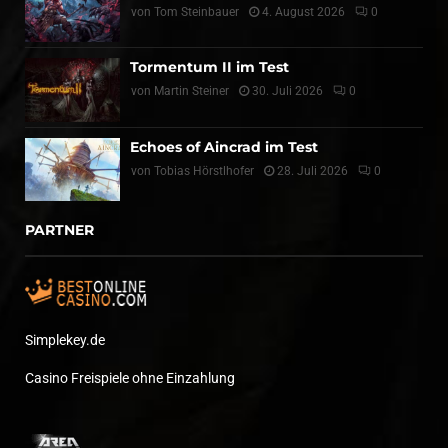
von
Tom Steinbauer
4. August 2026
0
Tormentum II im Test
von
Martin Steiner
30. Juli 2026
0
Echoes of Aincrad im Test
von
Tobias Hörstlhofer
28. Juli 2026
0
PARTNER
Simplekey.de
Casino Freispiele ohne Einzahlung