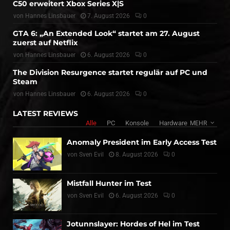
C50 erweitert Xbox Series X|S
von
Hannes Linsbauer
7. August 2026
0
GTA 6: „An Extended Look“ startet am 27. August
zuerst auf Netflix
von
Hannes Linsbauer
6. August 2026
0
The Division Resurgence startet regulär auf PC und
Steam
von
Hannes Linsbauer
6. August 2026
0
LATEST REVIEWS
Alle
PC
Konsole
Hardware
MEHR
Anomaly President im Early Access Test
von
Sven Evil
8. August 2026
0
Mistfall Hunter im Test
von
Sven Evil
6. August 2026
0
Jotunnslayer: Hordes of Hel im Test