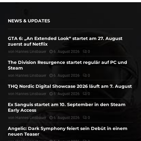
NEWS & UPDATES
GTA 6: „An Extended Look“ startet am 27. August
zuerst auf Netflix
von
Hannes Linsbauer
6. August 2026
0
The Division Resurgence startet regulär auf PC und
Steam
von
Hannes Linsbauer
6. August 2026
0
THQ Nordic Digital Showcase 2026 läuft am 7. August
von
Hannes Linsbauer
6. August 2026
0
Ex Sanguis startet am 10. September in den Steam
Early Access
von
Hannes Linsbauer
6. August 2026
0
Angelic: Dark Symphony feiert sein Debüt in einem
neuen Teaser