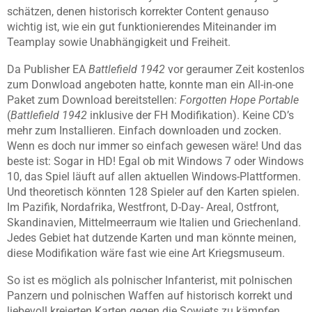
schätzen, denen historisch korrekter Content genauso
wichtig ist, wie ein gut funktionierendes Miteinander im
Teamplay sowie Unabhängigkeit und Freiheit.
Da Publisher EA
Battlefield 1942
vor geraumer Zeit kostenlos
zum Donwload angeboten hatte, konnte man ein All-in-one
Paket zum Download bereitstellen:
Forgotten Hope Portable
(
Battlefield 1942
inklusive der FH Modifikation). Keine CD’s
mehr zum Installieren. Einfach downloaden und zocken.
Wenn es doch nur immer so einfach gewesen wäre! Und das
beste ist: Sogar in HD! Egal ob mit Windows 7 oder Windows
10, das Spiel läuft auf allen aktuellen Windows-Plattformen.
Und theoretisch könnten 128 Spieler auf den Karten spielen.
Im Pazifik, Nordafrika, Westfront, D-Day- Areal, Ostfront,
Skandinavien, Mittelmeerraum wie Italien und Griechenland.
Jedes Gebiet hat dutzende Karten und man könnte meinen,
diese Modifikation wäre fast wie eine Art Kriegsmuseum.
So ist es möglich als polnischer Infanterist, mit polnischen
Panzern und polnischen Waffen auf historisch korrekt und
liebevoll kreierten Karten gegen die Sowjets zu kämpfen.