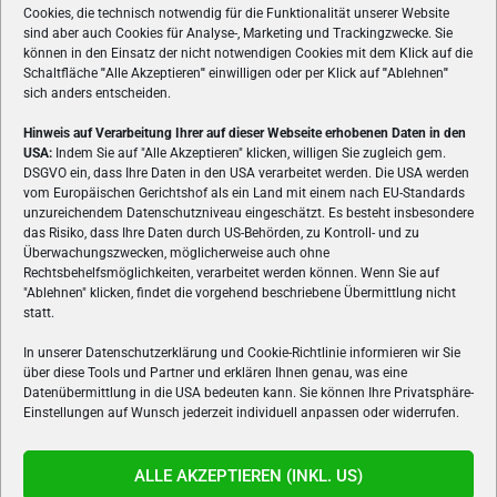
Cookies, die technisch notwendig für die Funktionalität unserer Website
sind aber auch Cookies für Analyse-, Marketing und Trackingzwecke. Sie
können in den Einsatz der nicht notwendigen Cookies mit dem Klick auf die
Schaltfläche
"
Alle Akzeptieren
"
einwilligen oder per Klick auf
"
Ablehnen
"
sich anders entscheiden.
Hinweis auf Verarbeitung Ihrer auf dieser Webseite erhobenen Daten in den
USA:
Indem Sie auf "Alle Akzeptieren" klicken, willigen Sie zugleich gem.
ÜBER UNS
DSGVO ein, dass Ihre Daten in den USA verarbeitet werden. Die USA werden
vom Europäischen Gerichtshof als ein Land mit einem nach EU-Standards
VON GAMERN, FÜR GAMER! Gamers.at ist das älteste Online-
unzureichendem Datenschutzniveau eingeschätzt. Es besteht insbesondere
Spielemagazin Österreichs und bringt täglich aktuelle News,
das Risiko, dass Ihre Daten durch US-Behörden, zu Kontroll- und zu
Reviews und Videos zu PC- und Konsolenspielen, Gaming-
Überwachungszwecken, möglicherweise auch ohne
Hardware und aus der Welt des e-Sport's.
Rechtsbehelfsmöglichkeiten, verarbeitet werden können. Wenn Sie auf
"Ablehnen" klicken, findet die vorgehend beschriebene Übermittlung nicht
Schreib uns:
redaktion@gamers.at
statt.
In unserer Datenschutzerklärung und Cookie-Richtlinie informieren wir Sie
über diese Tools und Partner und erklären Ihnen genau, was eine
FOLGE UNS
Datenübermittlung in die USA bedeuten kann. Sie können Ihre Privatsphäre-
Einstellungen auf Wunsch jederzeit individuell anpassen oder widerrufen.
ALLE AKZEPTIEREN (INKL. US)