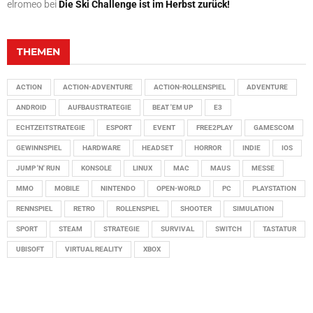
elromeo
bei
Die Ski Challenge ist im Herbst zurück!
THEMEN
ACTION
ACTION-ADVENTURE
ACTION-ROLLENSPIEL
ADVENTURE
ANDROID
AUFBAUSTRATEGIE
BEAT 'EM UP
E3
ECHTZEITSTRATEGIE
ESPORT
EVENT
FREE2PLAY
GAMESCOM
GEWINNSPIEL
HARDWARE
HEADSET
HORROR
INDIE
IOS
JUMP 'N' RUN
KONSOLE
LINUX
MAC
MAUS
MESSE
MMO
MOBILE
NINTENDO
OPEN-WORLD
PC
PLAYSTATION
RENNSPIEL
RETRO
ROLLENSPIEL
SHOOTER
SIMULATION
SPORT
STEAM
STRATEGIE
SURVIVAL
SWITCH
TASTATUR
UBISOFT
VIRTUAL REALITY
XBOX