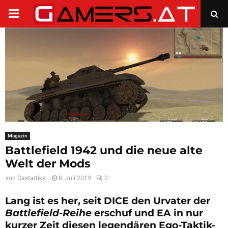
PRIMARY
MENU
Magazin
Battlefield 1942 und die neue alte
Welt der Mods
von
Gastartikel
8. Juli 2019
0
Lang ist es her, seit DICE den Urvater der
Battlefield-Reihe
erschuf und EA in nur
kurzer Zeit diesen legendären Ego-Taktik-