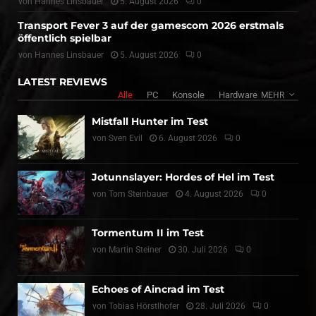
von
Hannes Linsbauer
5. August 2026
0
Transport Fever 3 auf der gamescom 2026 erstmals
öffentlich spielbar
von
Hannes Linsbauer
5. August 2026
0
LATEST REVIEWS
Alle
PC
Konsole
Hardware
MEHR
Mistfall Hunter im Test
von
Sven Evil
6. August 2026
0
Jotunnslayer: Hordes of Hel im Test
von
Tom Steinbauer
4. August 2026
0
Tormentum II im Test
von
Martin Steiner
30. Juli 2026
0
Echoes of Aincrad im Test
von
Tobias Hörstlhofer
28. Juli 2026
0