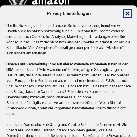
Privacy Einstellungen
Um Ihr Nutzungserlebnis auf unserer Seite zu verbessern, benutzen wir
Cookies, die technisch notwendig für die Funktionalität unserer Website
sind aber auch Cookies für Analyse-, Marketing und Trackingzwecke. Sie
können in den Einsatz der nicht notwendigen Cookies mit dem Klick auf die
Schaltfläche
"
Alle Akzeptieren
"
einwilligen oder per Klick auf
"
Ablehnen
"
sich anders entscheiden.
Hinweis auf Verarbeitung Ihrer auf dieser Webseite erhobenen Daten in den
USA:
Indem Sie auf "Alle Akzeptieren" klicken, willigen Sie zugleich gem.
ÜBER UNS
DSGVO ein, dass Ihre Daten in den USA verarbeitet werden. Die USA werden
vom Europäischen Gerichtshof als ein Land mit einem nach EU-Standards
VON GAMERN, FÜR GAMER! Gamers.at ist das älteste Online-
unzureichendem Datenschutzniveau eingeschätzt. Es besteht insbesondere
Spielemagazin Österreichs und bringt täglich aktuelle News,
das Risiko, dass Ihre Daten durch US-Behörden, zu Kontroll- und zu
Reviews und Videos zu PC- und Konsolenspielen, Gaming-
Überwachungszwecken, möglicherweise auch ohne
Rechtsbehelfsmöglichkeiten, verarbeitet werden können. Wenn Sie auf
Hardware und aus der Welt des e-Sport's.
"Ablehnen" klicken, findet die vorgehend beschriebene Übermittlung nicht
statt.
Schreib uns:
redaktion@gamers.at
In unserer Datenschutzerklärung und Cookie-Richtlinie informieren wir Sie
über diese Tools und Partner und erklären Ihnen genau, was eine
FOLGE UNS
Datenübermittlung in die USA bedeuten kann. Sie können Ihre Privatsphäre-