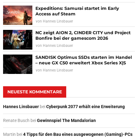
Expeditions: Samurai startet im Early
Access auf Steam
von
Hannes Linsbauer
NC zeigt AION 2, CINDER CITY und Project
Bonfire bei der gamescom 2026
von
Hannes Linsbauer
SANDISK Optimus SSDs starten im Handel
– neue GX C50 erweitert Xbox Series X|S
von
Hannes Linsbauer
NEUESTE KOMMENTARE
Hannes Linsbauer
bei
Cyberpunk 2077 erhält eine Erweiterung
Renate Busch
bei
Gewinnspiel The Mandalorian
Martin
bei
4 Tipps für den Bau eines ausgewogenen (Gaming)-PCs