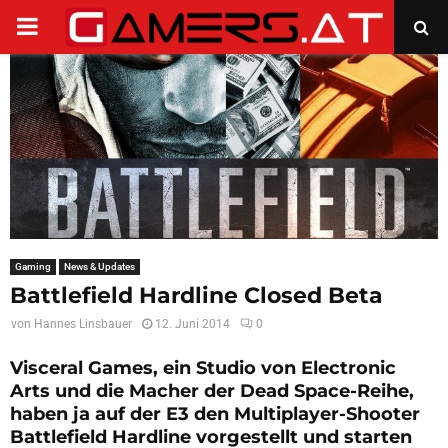
PRIMARY
MENU
Gaming
News & Updates
Battlefield Hardline Closed Beta
von
Hannes Linsbauer
12. Juni 2014
0
Visceral Games, ein Studio von Electronic
Arts und die Macher der Dead Space-Reihe,
haben ja auf der E3 den Multiplayer-Shooter
Battlefield Hardline vorgestellt und starten