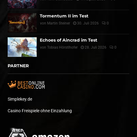
Tormentum II im Test
von
Martin Steiner
30. Juli 2026
0
Echoes of Aincrad im Test
von
Tobias Hörstlhofer
28. Juli 2026
0
PARTNER
Simplekey.de
Casino Freispiele ohne Einzahlung