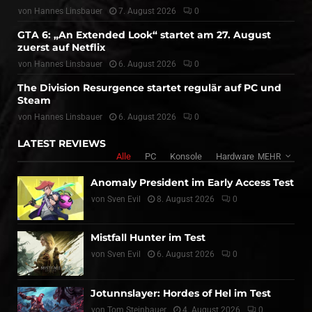
von
Hannes Linsbauer
7. August 2026
0
GTA 6: „An Extended Look“ startet am 27. August
zuerst auf Netflix
von
Hannes Linsbauer
6. August 2026
0
The Division Resurgence startet regulär auf PC und
Steam
von
Hannes Linsbauer
6. August 2026
0
LATEST REVIEWS
Alle
PC
Konsole
Hardware
MEHR
Anomaly President im Early Access Test
von
Sven Evil
8. August 2026
0
Mistfall Hunter im Test
von
Sven Evil
6. August 2026
0
Jotunnslayer: Hordes of Hel im Test
von
Tom Steinbauer
4. August 2026
0