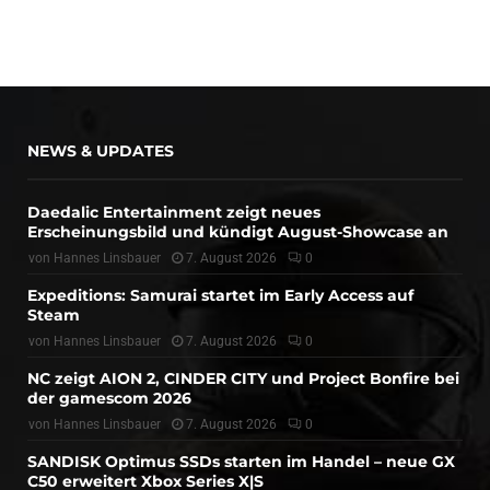
NEWS & UPDATES
Daedalic Entertainment zeigt neues
Erscheinungsbild und kündigt August-Showcase an
von
Hannes Linsbauer
7. August 2026
0
Expeditions: Samurai startet im Early Access auf
Steam
von
Hannes Linsbauer
7. August 2026
0
NC zeigt AION 2, CINDER CITY und Project Bonfire bei
der gamescom 2026
von
Hannes Linsbauer
7. August 2026
0
SANDISK Optimus SSDs starten im Handel – neue GX
C50 erweitert Xbox Series X|S