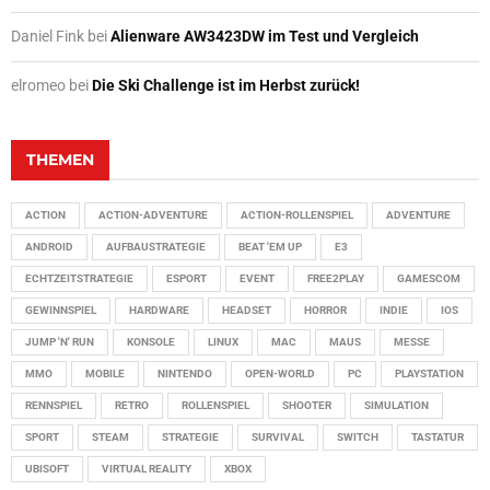
Daniel Fink
bei
Alienware AW3423DW im Test und Vergleich
elromeo
bei
Die Ski Challenge ist im Herbst zurück!
THEMEN
ACTION
ACTION-ADVENTURE
ACTION-ROLLENSPIEL
ADVENTURE
ANDROID
AUFBAUSTRATEGIE
BEAT 'EM UP
E3
ECHTZEITSTRATEGIE
ESPORT
EVENT
FREE2PLAY
GAMESCOM
GEWINNSPIEL
HARDWARE
HEADSET
HORROR
INDIE
IOS
JUMP 'N' RUN
KONSOLE
LINUX
MAC
MAUS
MESSE
MMO
MOBILE
NINTENDO
OPEN-WORLD
PC
PLAYSTATION
RENNSPIEL
RETRO
ROLLENSPIEL
SHOOTER
SIMULATION
SPORT
STEAM
STRATEGIE
SURVIVAL
SWITCH
TASTATUR
UBISOFT
VIRTUAL REALITY
XBOX