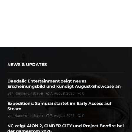
NEWS & UPDATES
Daedalic Entertainment zeigt neues
Erscheinungsbild und kündigt August-Showcase an
von
Hannes Linsbauer
7. August 2026
0
Expeditions: Samurai startet im Early Access auf
Steam
von
Hannes Linsbauer
7. August 2026
0
NC zeigt AION 2, CINDER CITY und Project Bonfire bei
der gamescom 2026