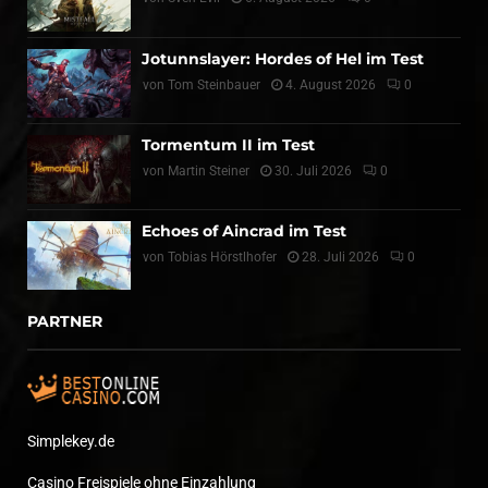
Jotunnslayer: Hordes of Hel im Test
von
Tom Steinbauer
4. August 2026
0
Tormentum II im Test
von
Martin Steiner
30. Juli 2026
0
Echoes of Aincrad im Test
von
Tobias Hörstlhofer
28. Juli 2026
0
PARTNER
Simplekey.de
Casino Freispiele ohne Einzahlung