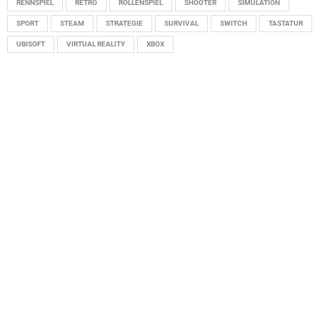
RENNSPIEL
RETRO
ROLLENSPIEL
SHOOTER
SIMULATION
SPORT
STEAM
STRATEGIE
SURVIVAL
SWITCH
TASTATUR
UBISOFT
VIRTUAL REALITY
XBOX