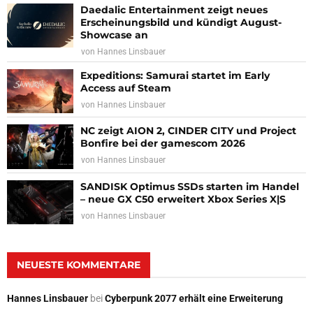
Daedalic Entertainment zeigt neues
Erscheinungsbild und kündigt August-
Showcase an
von
Hannes Linsbauer
Expeditions: Samurai startet im Early
Access auf Steam
von
Hannes Linsbauer
NC zeigt AION 2, CINDER CITY und Project
Bonfire bei der gamescom 2026
von
Hannes Linsbauer
SANDISK Optimus SSDs starten im Handel
– neue GX C50 erweitert Xbox Series X|S
von
Hannes Linsbauer
NEUESTE KOMMENTARE
Hannes Linsbauer
bei
Cyberpunk 2077 erhält eine Erweiterung