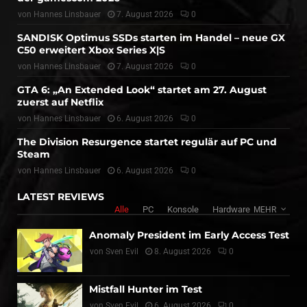
von
Hannes Linsbauer
7. August 2026
0
SANDISK Optimus SSDs starten im Handel – neue GX
C50 erweitert Xbox Series X|S
von
Hannes Linsbauer
7. August 2026
0
GTA 6: „An Extended Look“ startet am 27. August
zuerst auf Netflix
von
Hannes Linsbauer
6. August 2026
0
The Division Resurgence startet regulär auf PC und
Steam
von
Hannes Linsbauer
6. August 2026
0
LATEST REVIEWS
Alle
PC
Konsole
Hardware
MEHR
Anomaly President im Early Access Test
von
Sven Evil
8. August 2026
0
Mistfall Hunter im Test
von
Sven Evil
6. August 2026
0