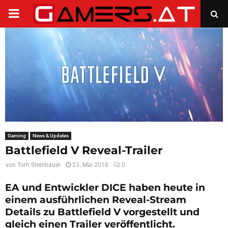
PRIMARY
MENU
Gaming
News & Updates
Battlefield V Reveal-Trailer
von
Tom Steinbauer
23. Mai 2018
0
EA und Entwickler DICE haben heute in
einem ausführlichen Reveal-Stream
Details zu Battlefield V vorgestellt und
gleich einen Trailer veröffentlicht.