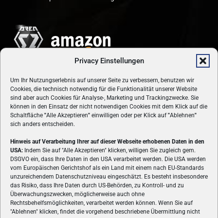
Privacy Einstellungen
Um Ihr Nutzungserlebnis auf unserer Seite zu verbessern, benutzen wir
Cookies, die technisch notwendig für die Funktionalität unserer Website
sind aber auch Cookies für Analyse-, Marketing und Trackingzwecke. Sie
können in den Einsatz der nicht notwendigen Cookies mit dem Klick auf die
Schaltfläche
"
Alle Akzeptieren
"
einwilligen oder per Klick auf
"
Ablehnen
"
sich anders entscheiden.
Hinweis auf Verarbeitung Ihrer auf dieser Webseite erhobenen Daten in den
USA:
Indem Sie auf "Alle Akzeptieren" klicken, willigen Sie zugleich gem.
ÜBER UNS
DSGVO ein, dass Ihre Daten in den USA verarbeitet werden. Die USA werden
vom Europäischen Gerichtshof als ein Land mit einem nach EU-Standards
VON GAMERN, FÜR GAMER! Gamers.at ist das älteste Online-
unzureichendem Datenschutzniveau eingeschätzt. Es besteht insbesondere
Spielemagazin Österreichs und bringt täglich aktuelle News,
das Risiko, dass Ihre Daten durch US-Behörden, zu Kontroll- und zu
Reviews und Videos zu PC- und Konsolenspielen, Gaming-
Überwachungszwecken, möglicherweise auch ohne
Rechtsbehelfsmöglichkeiten, verarbeitet werden können. Wenn Sie auf
Hardware und aus der Welt des e-Sport's.
"Ablehnen" klicken, findet die vorgehend beschriebene Übermittlung nicht