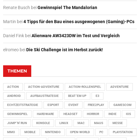
Renate Busch
bei
Gewinnspiel The Mandalorian
Martin
bei
4 Tipps für den Bau eines ausgewogenen (Gaming)-PCs
Daniel Fink
bei
Alienware AW3423DW im Test und Vergleich
elromeo
bei
Die Ski Challenge ist im Herbst zurück!
THEMEN
ACTION
ACTION-ADVENTURE
ACTION-ROLLENSPIEL
ADVENTURE
ANDROID
AUFBAUSTRATEGIE
BEAT 'EM UP
E3
ECHTZEITSTRATEGIE
ESPORT
EVENT
FREE2PLAY
GAMESCOM
GEWINNSPIEL
HARDWARE
HEADSET
HORROR
INDIE
IOS
JUMP 'N' RUN
KONSOLE
LINUX
MAC
MAUS
MESSE
MMO
MOBILE
NINTENDO
OPEN-WORLD
PC
PLAYSTATION