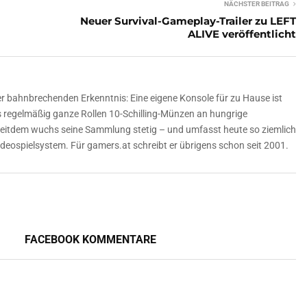
NÄCHSTER BEITRAG
Neuer Survival-Gameplay-Trailer zu LEFT
ALIVE veröffentlicht
er bahnbrechenden Erkenntnis: Eine eigene Konsole für zu Hause ist
ls regelmäßig ganze Rollen 10-Schilling-Münzen an hungrige
Seitdem wuchs seine Sammlung stetig – und umfasst heute so ziemlich
deospielsystem. Für gamers.at schreibt er übrigens schon seit 2001.
FACEBOOK KOMMENTARE