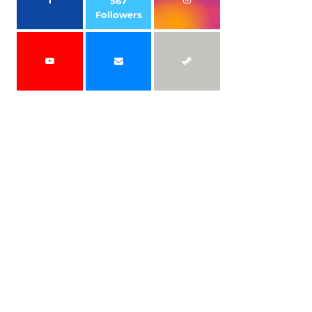
567
Followers