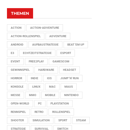
THEMEN
ACTION
ACTION-ADVENTURE
ACTION-ROLLENSPIEL
ADVENTURE
ANDROID
AUFBAUSTRATEGIE
BEAT 'EM UP
E3
ECHTZEITSTRATEGIE
ESPORT
EVENT
FREE2PLAY
GAMESCOM
GEWINNSPIEL
HARDWARE
HEADSET
HORROR
INDIE
IOS
JUMP 'N' RUN
KONSOLE
LINUX
MAC
MAUS
MESSE
MMO
MOBILE
NINTENDO
OPEN-WORLD
PC
PLAYSTATION
RENNSPIEL
RETRO
ROLLENSPIEL
SHOOTER
SIMULATION
SPORT
STEAM
STRATEGIE
SURVIVAL
SWITCH