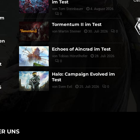
Cas
im Test
von
Tom Steinbauer
4. August 2026
0
am
Tormentum II im Test
von
Martin Steiner
30. Juli 2026
0
den
Echoes of Aincrad im Test
von
Tobias Hörstlhofer
28. Juli 2026
0
t
Halo: Campaign Evolved im
Test
6
von
Sven Evil
25. Juli 2026
0
ER UNS