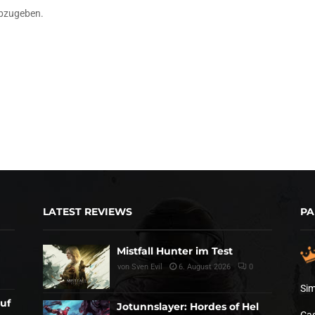
bzugeben.
LATEST REVIEWS
PA
Mistfall Hunter im Test
von
Sven Evil
6. August 2026
0
Sim
auf
Jotunnslayer: Hordes of Hel