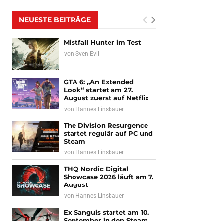
NEUESTE BEITRÄGE
Mistfall Hunter im Test
von
Sven Evil
GTA 6: „An Extended
Look“ startet am 27.
August zuerst auf Netflix
von
Hannes Linsbauer
The Division Resurgence
startet regulär auf PC und
Steam
von
Hannes Linsbauer
THQ Nordic Digital
Showcase 2026 läuft am 7.
August
von
Hannes Linsbauer
Ex Sanguis startet am 10.
September in den Steam