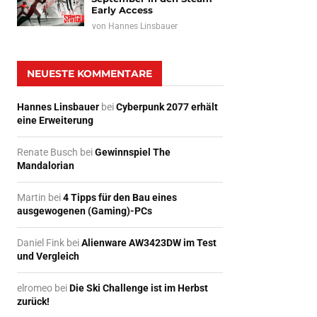
Early Access
von
Hannes Linsbauer
NEUESTE KOMMENTARE
Hannes Linsbauer
bei
Cyberpunk 2077 erhält
eine Erweiterung
Renate Busch
bei
Gewinnspiel The
Mandalorian
Martin
bei
4 Tipps für den Bau eines
ausgewogenen (Gaming)-PCs
Daniel Fink
bei
Alienware AW3423DW im Test
und Vergleich
elromeo
bei
Die Ski Challenge ist im Herbst
zurück!