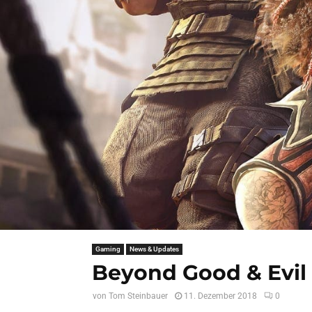
Gaming
News & Updates
Beyond Good & Evil
von
Tom Steinbauer
11. Dezember 2018
0