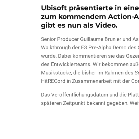
Ubisoft präsentierte in e
zum kommendem Action-Adv
gibt es nun als Video.
Senior Producer Guillaume Brunier und Ass
Walkthrough der E3 Pre-Alpha Demo des Sp
wurde. Dabei kommentieren sie das Gezeig
des Entwicklerteams. Wir bekommen außer
Musikstücke, die bisher im Rahmen des
S
HitRECord in Zusammenarbeit mit der Co
Das Veröffentlichungsdatum und die Plat
späteren Zeitpunkt bekannt gegeben. Weit