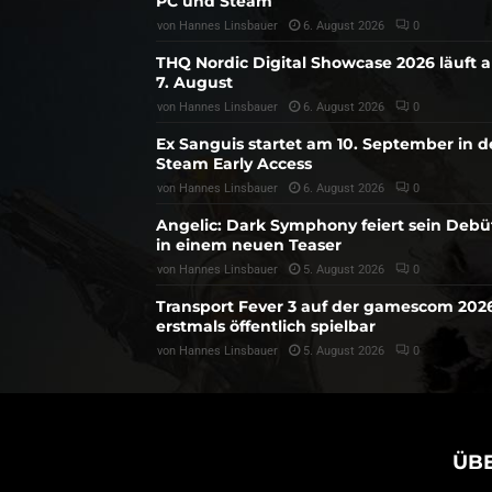
PC und Steam
von
Hannes Linsbauer
6. August 2026
0
THQ Nordic Digital Showcase 2026 läuft 
7. August
von
Hannes Linsbauer
6. August 2026
0
Ex Sanguis startet am 10. September in 
Steam Early Access
von
Hannes Linsbauer
6. August 2026
0
Angelic: Dark Symphony feiert sein Debü
in einem neuen Teaser
von
Hannes Linsbauer
5. August 2026
0
Transport Fever 3 auf der gamescom 202
erstmals öffentlich spielbar
von
Hannes Linsbauer
5. August 2026
0
ÜB