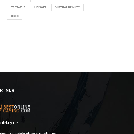
TASTATUR
UBISOFT
VIRTUAL REALITY
XBOX
RTNER
plekey.de