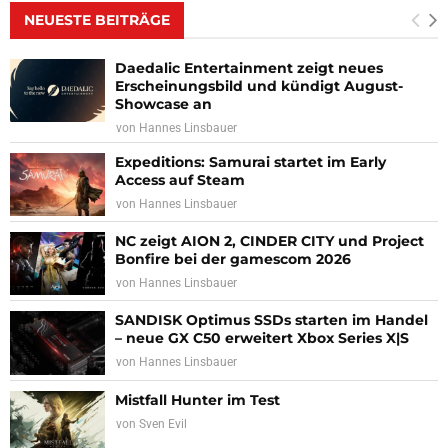
NEUESTE BEITRÄGE
Daedalic Entertainment zeigt neues
Erscheinungsbild und kündigt August-
Showcase an
von
Hannes Linsbauer
Expeditions: Samurai startet im Early
Access auf Steam
von
Hannes Linsbauer
NC zeigt AION 2, CINDER CITY und Project
Bonfire bei der gamescom 2026
von
Hannes Linsbauer
SANDISK Optimus SSDs starten im Handel
– neue GX C50 erweitert Xbox Series X|S
von
Hannes Linsbauer
Mistfall Hunter im Test
von
Sven Evil