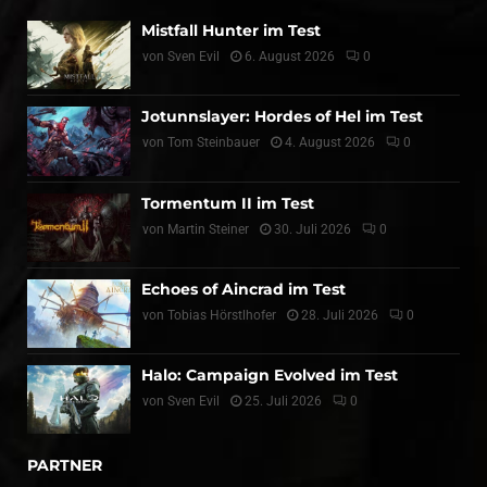
Mistfall Hunter im Test
von
Sven Evil
6. August 2026
0
Jotunnslayer: Hordes of Hel im Test
von
Tom Steinbauer
4. August 2026
0
Tormentum II im Test
von
Martin Steiner
30. Juli 2026
0
Echoes of Aincrad im Test
von
Tobias Hörstlhofer
28. Juli 2026
0
Halo: Campaign Evolved im Test
von
Sven Evil
25. Juli 2026
0
PARTNER