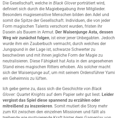
Die Gesellschaft, welche in
Black Glover
porträtiert wird,
definiert sich durch die Magiebegabung ihrer Mitglieder.
Besonders magiesensitive Menschen bilden den Adel und
somit die Spitze der Gesellschaft. Individuen, die von jeder
Form magischen Talents verschont wurden, fristen ihr
Dasein als Bauern in Armut.
Der Waisenjunge Asta, dessen
Weg wir zunächst folgen
, ist einer jener Unbegabten. Jedoch
wurde ihm ein Zauberbuch vermacht, durch welches der
Jungspund in der Lage ist, schwarze Schwerter zu
beschwören und mit ihnen jegliche Form der Magie zu
neutralisieren. Diese Fähigkeit hat Asta in den angesehenen
Stand eines magischen Ritters erhoben. Als solcher macht
sich der Waisenjunge auf, um mit seinem Ordensführer Yami
ein Geheimnis zu lüften.
Ich gebe gerne zu, dass sich die Geschichte von
Black
Glover: Quartet Knights
auf dem Papier sehr gut liest.
Leider
vergisst das Spiel diese spannend zu erzählen oder
mitreißend zu inszenieren
. Somit mutiert die Story mehr
zum Kit zwischen den einzelnen Missionen und fällt als
treibende wie motivierende Kraft hinter dem Gameplay von