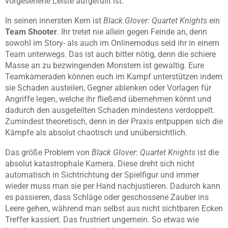
vorgesehene Leiste aufgefüllt ist.
In seinen innersten Kern ist
Black Glover: Quartet Knights
ein
Team Shooter
. Ihr tretet nie allein gegen Feinde an, denn
sowohl im Story- als auch im Onlinemodus seid ihr in einem
Team unterwegs. Das ist auch bitter nötig, denn die schiere
Masse an zu bezwingenden Monstern ist gewaltig. Eure
Teamkameraden können euch im Kampf unterstützen indem
sie Schaden austeilen, Gegner ablenken oder Vorlagen für
Angriffe legen, welche ihr fließend übernehmen könnt und
dadurch den ausgeteilten Schaden mindestens verdoppelt.
Zumindest theoretisch, denn in der Praxis entpuppen sich die
Kämpfe als absolut chaotisch und unübersichtlich.
Das größe Problem von
Black Glover: Quartet Knights
ist die
absolut katastrophale Kamera. Diese dreht sich nicht
automatisch in Sichtrichtung der Spielfigur und immer
wieder muss man sie per Hand nachjustieren. Dadurch kann
es passieren, dass Schläge oder geschossene Zauber ins
Leere gehen, während man selbst aus nicht sichtbaren Ecken
Treffer kassiert. Das frustriert ungemein. So etwas wie