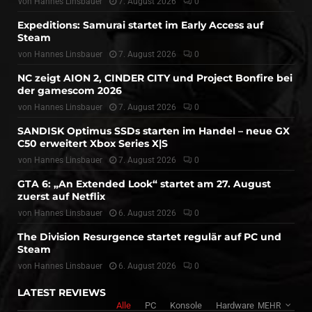
von
Hannes Linsbauer
7. August 2026
0
Expeditions: Samurai startet im Early Access auf
Steam
von
Hannes Linsbauer
7. August 2026
0
NC zeigt AION 2, CINDER CITY und Project Bonfire bei
der gamescom 2026
von
Hannes Linsbauer
7. August 2026
0
SANDISK Optimus SSDs starten im Handel – neue GX
C50 erweitert Xbox Series X|S
von
Hannes Linsbauer
7. August 2026
0
GTA 6: „An Extended Look“ startet am 27. August
zuerst auf Netflix
von
Hannes Linsbauer
6. August 2026
0
The Division Resurgence startet regulär auf PC und
Steam
von
Hannes Linsbauer
6. August 2026
0
LATEST REVIEWS
Alle
PC
Konsole
Hardware
MEHR