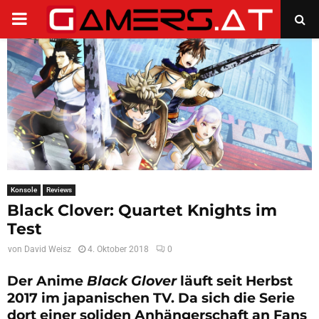
PRIMARY
MENU
Konsole
Reviews
Black Clover: Quartet Knights im
Test
von
David Weisz
4. Oktober 2018
0
Der Anime
Black Glover
läuft seit Herbst
2017 im japanischen TV. Da sich die Serie
dort einer soliden Anhängerschaft an Fans