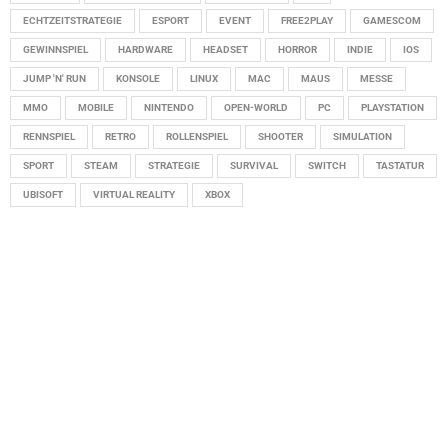
ECHTZEITSTRATEGIE
ESPORT
EVENT
FREE2PLAY
GAMESCOM
GEWINNSPIEL
HARDWARE
HEADSET
HORROR
INDIE
IOS
JUMP 'N' RUN
KONSOLE
LINUX
MAC
MAUS
MESSE
MMO
MOBILE
NINTENDO
OPEN-WORLD
PC
PLAYSTATION
RENNSPIEL
RETRO
ROLLENSPIEL
SHOOTER
SIMULATION
SPORT
STEAM
STRATEGIE
SURVIVAL
SWITCH
TASTATUR
UBISOFT
VIRTUAL REALITY
XBOX