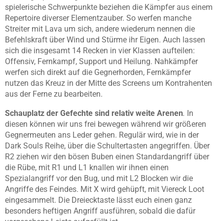
spielerische Schwerpunkte beziehen die Kämpfer aus einem
Repertoire diverser Elementzauber. So werfen manche
Streiter mit Lava um sich, andere wiederum nennen die
Befehlskraft über Wind und Stürme ihr Eigen. Auch lassen
sich die insgesamt 14 Recken in vier Klassen aufteilen:
Offensiv, Fernkampf, Support und Heilung. Nahkämpfer
werfen sich direkt auf die Gegnerhorden, Fernkämpfer
nutzen das Kreuz in der Mitte des Screens um Kontrahenten
aus der Ferne zu bearbeiten.
Schauplatz der Gefechte sind relativ weite Arenen
.
In
diesen können wir uns frei bewegen während wir größeren
Gegnermeuten ans Leder gehen. Regulär wird, wie in der
Dark Souls Reihe, über die Schultertasten angegriffen. Über
R2 ziehen wir den bösen Buben einen Standardangriff über
die Rübe, mit R1 und L1 knallen wir ihnen einen
Spezialangriff vor den Bug, und mit L2 Blocken wir die
Angriffe des Feindes. Mit X wird gehüpft, mit Viereck Loot
eingesammelt. Die Dreiecktaste lässt euch einen ganz
besonders heftigen Angriff ausführen, sobald die dafür