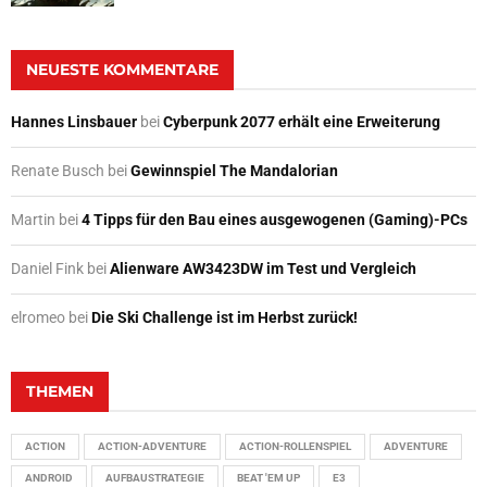
NEUESTE KOMMENTARE
Hannes Linsbauer
bei
Cyberpunk 2077 erhält eine Erweiterung
Renate Busch
bei
Gewinnspiel The Mandalorian
Martin
bei
4 Tipps für den Bau eines ausgewogenen (Gaming)-PCs
Daniel Fink
bei
Alienware AW3423DW im Test und Vergleich
elromeo
bei
Die Ski Challenge ist im Herbst zurück!
THEMEN
ACTION
ACTION-ADVENTURE
ACTION-ROLLENSPIEL
ADVENTURE
ANDROID
AUFBAUSTRATEGIE
BEAT 'EM UP
E3