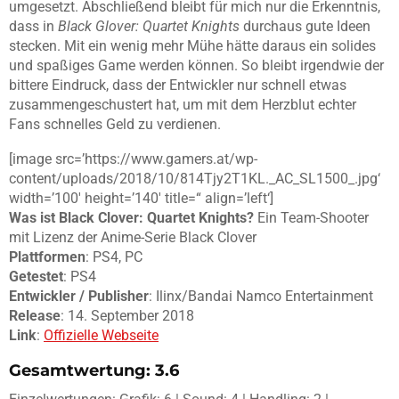
umgesetzt. Abschließend bleibt für mich nur die Erkenntnis,
dass in
Black Glover: Quartet Knights
durchaus gute Ideen
stecken. Mit ein wenig mehr Mühe hätte daraus ein solides
und spaßiges Game werden können. So bleibt irgendwie der
bittere Eindruck, dass der Entwickler nur schnell etwas
zusammengeschustert hat, um mit dem Herzblut echter
Fans schnelles Geld zu verdienen.
[image src=’https://www.gamers.at/wp-
content/uploads/2018/10/814Tjy2T1KL._AC_SL1500_.jpg‘
width=’100′ height=’140′ title=“ align=’left‘]
Was ist Black Clover: Quartet Knights?
Ein Team-Shooter
mit Lizenz der Anime-Serie Black Clover
Plattformen
: PS4, PC
Getestet
: PS4
Entwickler / Publisher
: Ilinx/Bandai Namco Entertainment
Release
: 14. September 2018
Link
:
Offizielle Webseite
Gesamtwertung: 3.6