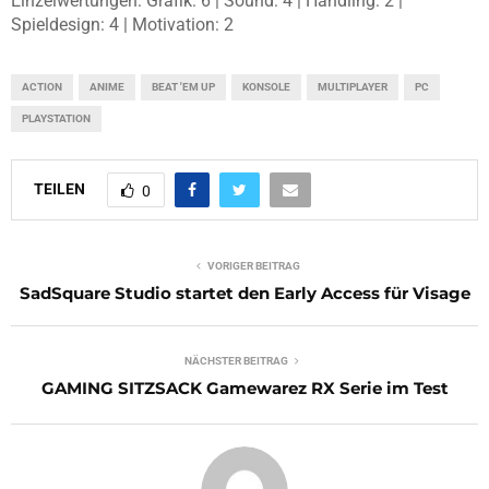
Einzelwertungen: Grafik: 6 | Sound: 4 | Handling: 2 |
Spieldesign: 4 | Motivation: 2
ACTION
ANIME
BEAT 'EM UP
KONSOLE
MULTIPLAYER
PC
PLAYSTATION
TEILEN
0
VORIGER BEITRAG
SadSquare Studio startet den Early Access für Visage
NÄCHSTER BEITRAG
GAMING SITZSACK Gamewarez RX Serie im Test