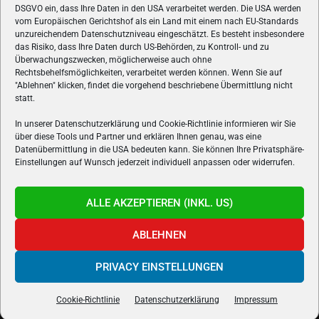
ÜBER UNS
DSGVO ein, dass Ihre Daten in den USA verarbeitet werden. Die USA werden
vom Europäischen Gerichtshof als ein Land mit einem nach EU-Standards
VON GAMERN, FÜR GAMER! Gamers.at ist das älteste Online-
unzureichendem Datenschutzniveau eingeschätzt. Es besteht insbesondere
Spielemagazin Österreichs und bringt täglich aktuelle News,
das Risiko, dass Ihre Daten durch US-Behörden, zu Kontroll- und zu
Reviews und Videos zu PC- und Konsolenspielen, Gaming-
Überwachungszwecken, möglicherweise auch ohne
Rechtsbehelfsmöglichkeiten, verarbeitet werden können. Wenn Sie auf
Hardware und aus der Welt des e-Sport's.
"Ablehnen" klicken, findet die vorgehend beschriebene Übermittlung nicht
statt.
Schreib uns:
redaktion@gamers.at
In unserer Datenschutzerklärung und Cookie-Richtlinie informieren wir Sie
über diese Tools und Partner und erklären Ihnen genau, was eine
FOLGE UNS
Datenübermittlung in die USA bedeuten kann. Sie können Ihre Privatsphäre-
Einstellungen auf Wunsch jederzeit individuell anpassen oder widerrufen.
ALLE AKZEPTIEREN (INKL. US)
ABLEHNEN
PRIVACY EINSTELLUNGEN
Gamers.at v6 © 1999-2024 All Rights Reserved -
Kontakt
|
Impressum
|
Datenschutzerklärung
|
Cookie Richtline
- Developed by
linomedia
Cookie-Richtlinie
Datenschutzerklärung
Impressum
powered by
overclockers.at