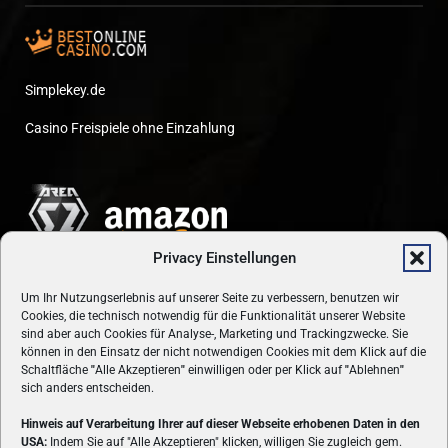
Simplekey.de
Casino Freispiele ohne Einzahlung
Privacy Einstellungen
Um Ihr Nutzungserlebnis auf unserer Seite zu verbessern, benutzen wir
Cookies, die technisch notwendig für die Funktionalität unserer Website
sind aber auch Cookies für Analyse-, Marketing und Trackingzwecke. Sie
können in den Einsatz der nicht notwendigen Cookies mit dem Klick auf die
Schaltfläche
"
Alle Akzeptieren
"
einwilligen oder per Klick auf
"
Ablehnen
"
sich anders entscheiden.
Hinweis auf Verarbeitung Ihrer auf dieser Webseite erhobenen Daten in den
USA:
Indem Sie auf "Alle Akzeptieren" klicken, willigen Sie zugleich gem.