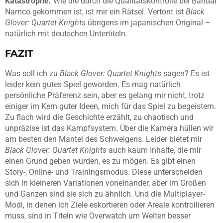
Katastrophe.
Wie die durch die Qualitätskontrolle bei Bandai
Namco gekommen ist, ist mir ein Rätsel. Vertont ist
Black
Glover: Quartet Knights
übrigens im japanischen Original –
natürlich mit deutschen Untertiteln.
FAZIT
Was soll ich zu
Black Glover: Quartet Knights
sagen? Es ist
leider kein gutes Spiel geworden. Es mag natürlich
persönliche Präferenz sein, aber es gelang mir nicht, trotz
einiger im Kern guter Ideen, mich für das Spiel zu begeistern.
Zu flach wird die Geschichte erzählt, zu chaotisch und
unpräzise ist das Kampfsystem. Über die Kamera hüllen wir
am besten den Mantel des Schweigens. Leider bietet mir
Black Glover: Quartet Knights
auch kaum Inhalte, die mir
einen Grund geben würden, es zu mögen. Es gibt einen
Story-, Online- und Trainingsmodus. Diese unterscheiden
sich in kleineren Variationen voneinander, aber im Großen
und Ganzen sind sie sich zu ähnlich. Und die Multiplayer-
Modi, in denen ich Ziele eskortieren oder Areale kontrollieren
muss, sind in Titeln wie Overwatch um Welten besser