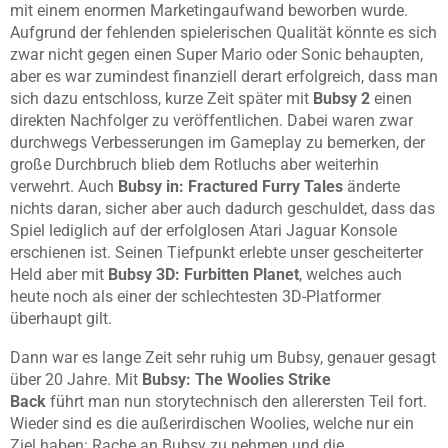
mit einem enormen Marketingaufwand beworben wurde.
Aufgrund der fehlenden spielerischen Qualität könnte es sich
zwar nicht gegen einen Super Mario oder Sonic behaupten,
aber es war zumindest finanziell derart erfolgreich, dass man
sich dazu entschloss, kurze Zeit später mit
Bubsy 2
einen
direkten Nachfolger zu veröffentlichen. Dabei waren zwar
durchwegs Verbesserungen im Gameplay zu bemerken, der
große Durchbruch blieb dem Rotluchs aber weiterhin
verwehrt. Auch
Bubsy in: Fractured Furry Tales
änderte
nichts daran, sicher aber auch dadurch geschuldet, dass das
Spiel lediglich auf der erfolglosen Atari Jaguar Konsole
erschienen ist. Seinen Tiefpunkt erlebte unser gescheiterter
Held aber mit
Bubsy 3D: Furbitten Planet
, welches auch
heute noch als einer der schlechtesten 3D-Platformer
überhaupt gilt.
Dann war es lange Zeit sehr ruhig um Bubsy, genauer gesagt
über 20 Jahre. Mit
Bubsy: The Woolies Strike
Back
führt
man nun storytechnisch den allerersten Teil fort.
Wieder sind es die außerirdischen Woolies, welche nur ein
Ziel haben: Rache an Bubsy zu nehmen und die