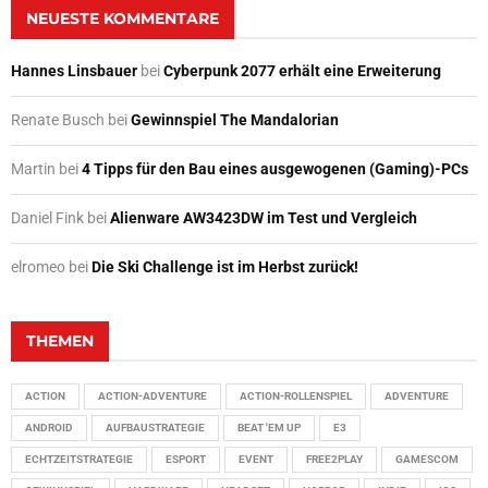
NEUESTE KOMMENTARE
Hannes Linsbauer
bei
Cyberpunk 2077 erhält eine Erweiterung
Renate Busch
bei
Gewinnspiel The Mandalorian
Martin
bei
4 Tipps für den Bau eines ausgewogenen (Gaming)-PCs
Daniel Fink
bei
Alienware AW3423DW im Test und Vergleich
elromeo
bei
Die Ski Challenge ist im Herbst zurück!
THEMEN
ACTION
ACTION-ADVENTURE
ACTION-ROLLENSPIEL
ADVENTURE
ANDROID
AUFBAUSTRATEGIE
BEAT 'EM UP
E3
ECHTZEITSTRATEGIE
ESPORT
EVENT
FREE2PLAY
GAMESCOM