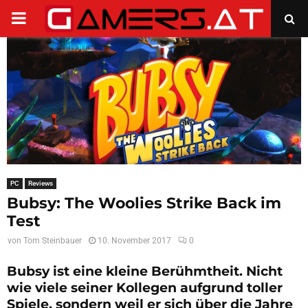
PRIMARY
MENU
PC
Reviews
Bubsy: The Woolies Strike Back im
Test
von
Tom Steinbauer
10. November 2017
0
Bubsy ist eine kleine Berühmtheit. Nicht
wie viele seiner Kollegen aufgrund toller
Spiele, sondern weil er sich über die Jahre