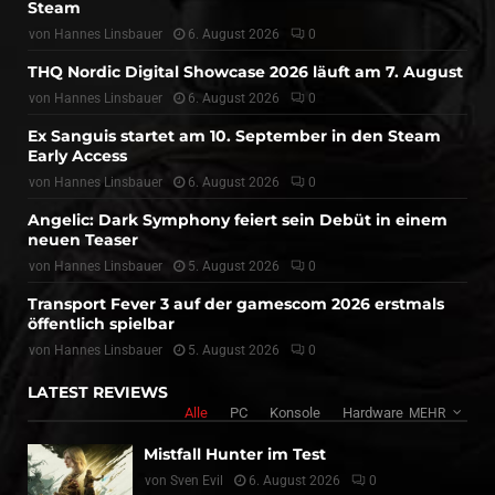
Steam
von
Hannes Linsbauer
6. August 2026
0
THQ Nordic Digital Showcase 2026 läuft am 7. August
von
Hannes Linsbauer
6. August 2026
0
Ex Sanguis startet am 10. September in den Steam
Early Access
von
Hannes Linsbauer
6. August 2026
0
Angelic: Dark Symphony feiert sein Debüt in einem
neuen Teaser
von
Hannes Linsbauer
5. August 2026
0
Transport Fever 3 auf der gamescom 2026 erstmals
öffentlich spielbar
von
Hannes Linsbauer
5. August 2026
0
LATEST REVIEWS
Alle
PC
Konsole
Hardware
MEHR
Mistfall Hunter im Test
von
Sven Evil
6. August 2026
0