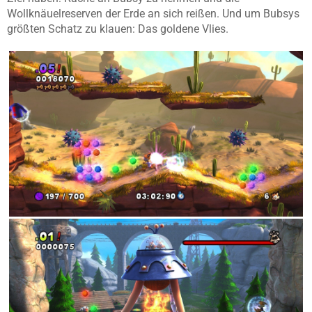
Wollknäuelreserven der Erde an sich reißen. Und um Bubsys
größten Schatz zu klauen: Das goldene Vlies.