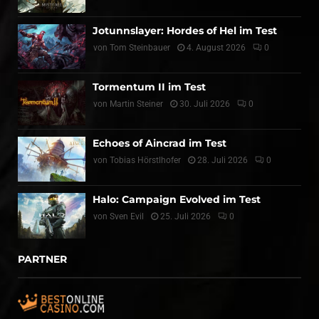
Jotunnslayer: Hordes of Hel im Test
von
Tom Steinbauer
4. August 2026
0
Tormentum II im Test
von
Martin Steiner
30. Juli 2026
0
Echoes of Aincrad im Test
von
Tobias Hörstlhofer
28. Juli 2026
0
Halo: Campaign Evolved im Test
von
Sven Evil
25. Juli 2026
0
PARTNER