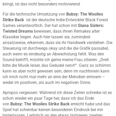
bringt, ist das nicht besonders motivierend.
Für die technische Umsetzung von
Bubsy: The Woolies
Strike Back
ist der deutsche Indie-Entwickler Black Forest
Games verantwortlich. Der hat schon mit
Giana Sisters:
Twisted Dreams
bewiesen, dass ihnen Remakes alter
Klassiker liegen. Auch hier lassen sie, zumindest
ansatzweise, erkennen, dass sie ihr Handwerk verstehen. Die
Steuerung ist durchwegs okay und die
die Grafik passabel,
auch wenn es eindeutig an Abwechslung fehlt. Was den
Sound betrifft, möchte ich gerne meine Frau zitieren: „Dreh
bitte die Musik leiser, das Gedudel nervt!“. Ganz so schlimm
kann es aber nicht gewesen sein, denn im nachhinein kann
ich mich nicht mal mehr an eine der Melodien erinnern –
weder im positiven, als auch im negativen Sinne.
Apropos vergessen: Während ich diese Zeilen schreibe ist es
schon wieder ein paar Tage her, dass ich das Ende
von
Bubsy: The Woolies Strike Back
erreicht habe und das
Spiel hat scheinbar keinen besonderen Eindruck bei mir
hinterlassen. Lediglich an den etwas lästigeren zweiten