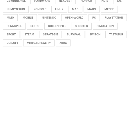
GEWINNSPIEL
HARDWARE
HEADSET
HORROR
INDIE
IOS
JUMP 'N' RUN
KONSOLE
LINUX
MAC
MAUS
MESSE
MMO
MOBILE
NINTENDO
OPEN-WORLD
PC
PLAYSTATION
RENNSPIEL
RETRO
ROLLENSPIEL
SHOOTER
SIMULATION
SPORT
STEAM
STRATEGIE
SURVIVAL
SWITCH
TASTATUR
UBISOFT
VIRTUAL REALITY
XBOX