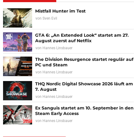
Mistfall Hunter im Test
von
Sven Evil
GTA 6: „An Extended Look“ startet am 27.
August zuerst auf Netflix
von
Hannes Linsbauer
The Division Resurgence startet regulär auf
PC und Steam
von
Hannes Linsbauer
THQ Nordic Digital Showcase 2026 läuft am
7. August
von
Hannes Linsbauer
Ex Sanguis startet am 10. September in den
Steam Early Access
von
Hannes Linsbauer