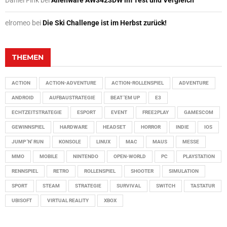
elromeo
bei
Die Ski Challenge ist im Herbst zurück!
THEMEN
ACTION
ACTION-ADVENTURE
ACTION-ROLLENSPIEL
ADVENTURE
ANDROID
AUFBAUSTRATEGIE
BEAT 'EM UP
E3
ECHTZEITSTRATEGIE
ESPORT
EVENT
FREE2PLAY
GAMESCOM
GEWINNSPIEL
HARDWARE
HEADSET
HORROR
INDIE
IOS
JUMP 'N' RUN
KONSOLE
LINUX
MAC
MAUS
MESSE
MMO
MOBILE
NINTENDO
OPEN-WORLD
PC
PLAYSTATION
RENNSPIEL
RETRO
ROLLENSPIEL
SHOOTER
SIMULATION
SPORT
STEAM
STRATEGIE
SURVIVAL
SWITCH
TASTATUR
UBISOFT
VIRTUAL REALITY
XBOX