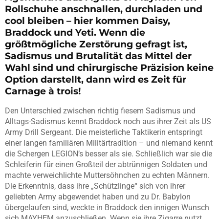
Rollschuhe anschnallen, durchladen und
cool bleiben – hier kommen Daisy,
Braddock und Yeti. Wenn die
größtmögliche Zerstörung gefragt ist,
Sadismus und Brutalität das Mittel der
Wahl sind und chirurgische Präzision keine
Option darstellt, dann wird es Zeit für
Carnage à trois!
Den Unterschied zwischen richtig fiesem Sadismus und
Alltags-Sadismus kennt Braddock noch aus ihrer Zeit als US
Army Drill Sergeant. Die meisterliche Taktikerin entspringt
einer langen familiären Militärtradition – und niemand kennt
die Schergen LEGION’s besser als sie. Schließlich war sie die
Schleiferin für einen Großteil der abtrünnigen Soldaten und
machte verweichlichte Muttersöhnchen zu echten Männern.
Die Erkenntnis, dass ihre „Schützlinge“ sich von ihrer
geliebten Army abgewendet haben und zu Dr. Babylon
übergelaufen sind, weckte in Braddock den innigen Wunsch
sich MAYHEM anzuschließen. Wenn sie ihre Zigarre nutzt,