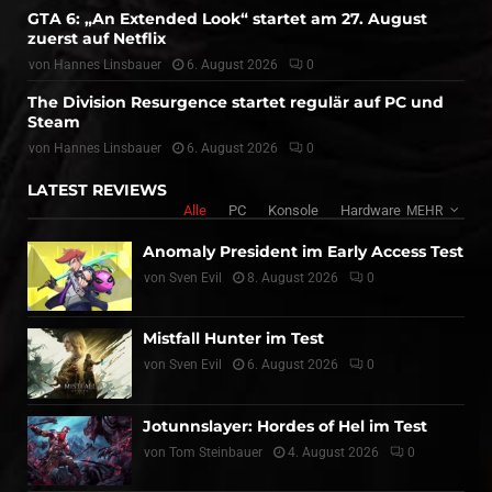
GTA 6: „An Extended Look“ startet am 27. August
zuerst auf Netflix
von
Hannes Linsbauer
6. August 2026
0
The Division Resurgence startet regulär auf PC und
Steam
von
Hannes Linsbauer
6. August 2026
0
LATEST REVIEWS
Alle
PC
Konsole
Hardware
MEHR
Anomaly President im Early Access Test
von
Sven Evil
8. August 2026
0
Mistfall Hunter im Test
von
Sven Evil
6. August 2026
0
Jotunnslayer: Hordes of Hel im Test
von
Tom Steinbauer
4. August 2026
0