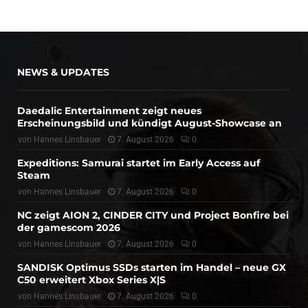
NEWS & UPDATES
Daedalic Entertainment zeigt neues
Erscheinungsbild und kündigt August-Showcase an
von
Hannes Linsbauer
7. August 2026
0
Expeditions: Samurai startet im Early Access auf
Steam
von
Hannes Linsbauer
7. August 2026
0
NC zeigt AION 2, CINDER CITY und Project Bonfire bei
der gamescom 2026
von
Hannes Linsbauer
7. August 2026
0
SANDISK Optimus SSDs starten im Handel – neue GX
C50 erweitert Xbox Series X|S
von
Hannes Linsbauer
7. August 2026
0