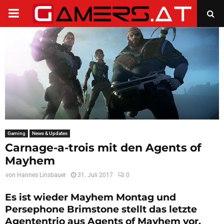
PRIMARY
MENU
Gaming
News & Updates
Carnage-a-trois mit den Agents of
Mayhem
von
Hannes Linsbauer
31. Juli 2017
0
Es ist wieder Mayhem Montag und
Persephone Brimstone stellt das letzte
Agententrio aus Agents of Mayhem vor.