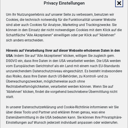
Privacy Einstellungen
Um Ihr Nutzungserlebnis auf unserer Seite zu verbessern, benutzen wir
Cookies, die technisch notwendig für die Funktionalität unserer Website
sind aber auch Cookies für Analyse-, Marketing und Trackingzwecke. Sie
können in den Einsatz der nicht notwendigen Cookies mit dem Klick auf die
Schaltfläche
"
Alle Akzeptieren
"
einwilligen oder per Klick auf
"
Ablehnen
"
sich anders entscheiden.
Hinweis auf Verarbeitung Ihrer auf dieser Webseite erhobenen Daten in den
USA:
Indem Sie auf "Alle Akzeptieren" klicken, willigen Sie zugleich gem.
ÜBER UNS
DSGVO ein, dass Ihre Daten in den USA verarbeitet werden. Die USA werden
vom Europäischen Gerichtshof als ein Land mit einem nach EU-Standards
VON GAMERN, FÜR GAMER! Gamers.at ist das älteste Online-
unzureichendem Datenschutzniveau eingeschätzt. Es besteht insbesondere
Spielemagazin Österreichs und bringt täglich aktuelle News,
das Risiko, dass Ihre Daten durch US-Behörden, zu Kontroll- und zu
Reviews und Videos zu PC- und Konsolenspielen, Gaming-
Überwachungszwecken, möglicherweise auch ohne
Rechtsbehelfsmöglichkeiten, verarbeitet werden können. Wenn Sie auf
Hardware und aus der Welt des e-Sport's.
"Ablehnen" klicken, findet die vorgehend beschriebene Übermittlung nicht
statt.
Schreib uns:
redaktion@gamers.at
In unserer Datenschutzerklärung und Cookie-Richtlinie informieren wir Sie
über diese Tools und Partner und erklären Ihnen genau, was eine
FOLGE UNS
Datenübermittlung in die USA bedeuten kann. Sie können Ihre Privatsphäre-
Einstellungen auf Wunsch jederzeit individuell anpassen oder widerrufen.