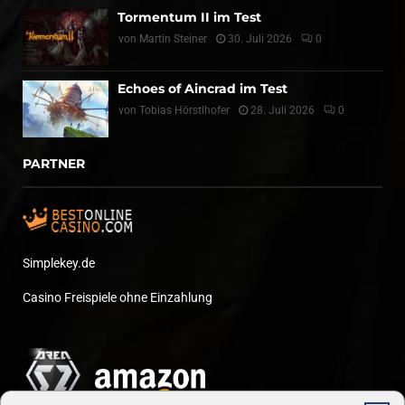
Tormentum II im Test
von
Martin Steiner
30. Juli 2026
0
Echoes of Aincrad im Test
von
Tobias Hörstlhofer
28. Juli 2026
0
PARTNER
Simplekey.de
Casino Freispiele ohne Einzahlung