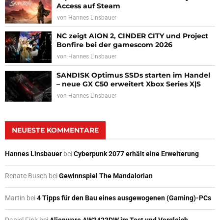
Access auf Steam
von
Hannes Linsbauer
NC zeigt AION 2, CINDER CITY und Project
Bonfire bei der gamescom 2026
von
Hannes Linsbauer
SANDISK Optimus SSDs starten im Handel
– neue GX C50 erweitert Xbox Series X|S
von
Hannes Linsbauer
NEUESTE KOMMENTARE
Hannes Linsbauer
bei
Cyberpunk 2077 erhält eine Erweiterung
Renate Busch
bei
Gewinnspiel The Mandalorian
Martin
bei
4 Tipps für den Bau eines ausgewogenen (Gaming)-PCs
Daniel Fink
bei
Alienware AW3423DW im Test und Vergleich