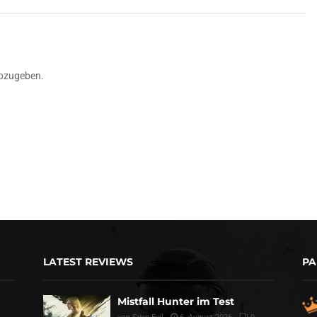
bzugeben.
LATEST REVIEWS
PA
Mistfall Hunter im Test