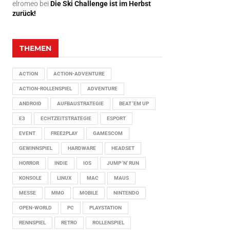
elromeo
bei
Die Ski Challenge ist im Herbst
zurück!
THEMEN
ACTION
ACTION-ADVENTURE
ACTION-ROLLENSPIEL
ADVENTURE
ANDROID
AUFBAUSTRATEGIE
BEAT 'EM UP
E3
ECHTZEITSTRATEGIE
ESPORT
EVENT
FREE2PLAY
GAMESCOM
GEWINNSPIEL
HARDWARE
HEADSET
HORROR
INDIE
IOS
JUMP 'N' RUN
KONSOLE
LINUX
MAC
MAUS
MESSE
MMO
MOBILE
NINTENDO
OPEN-WORLD
PC
PLAYSTATION
RENNSPIEL
RETRO
ROLLENSPIEL