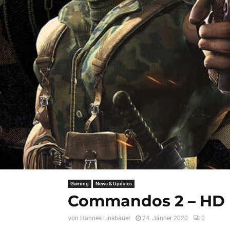
Gaming
News & Updates
Commandos 2 – HD 
von
Hannes Linsbauer
24. Jänner 2020
0