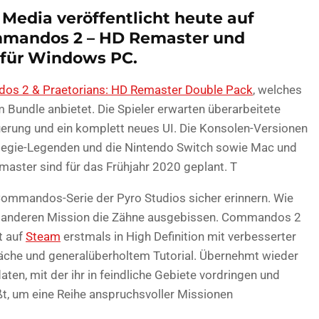
 Media veröffentlicht heute auf
ommandos 2 – HD Remaster und
 für Windows PC.
s 2 & Praetorians: HD Remaster Double Pack
, welches
m Bundle anbietet. Die Spieler erwarten überarbeitete
euerung und ein komplett neues UI. Die Konsolen-Versionen
ategie-Legenden und die Nintendo Switch sowie Mac und
ster sind für das Frühjahr 2020 geplant. T
Commandos-Serie der Pyro Studios sicher erinnern. Wie
der anderen Mission die Zähne ausgebissen. Commandos 2
t auf
Steam
erstmals in High Definition mit verbesserter
läche und generalüberholtem Tutorial. Übernehmt wieder
en, mit der ihr in feindliche Gebiete vordringen und
ßt, um eine Reihe anspruchsvoller Missionen