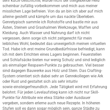
sehr kurze Geschichte, würde nicht der titelgebende Held
scheinbar zufällig vorbeikommen und mich aus meiner
misslichen Lage befreien. Von da an bin ich aber auf mich
alleine gestellt und kämpfe um das nackte Überleben.
Genretypisch sammle ich Rohstoffe und bastle mir aus
Ästen, Steinen und Grashalmen Werkzeuge, Waffen und
Kleidung. Auch Wasser und Nahrung darf ich nicht
vergessen, denn sorge ich nicht zeitgerecht für mein
leibliches Wohl, bedeutet das unweigerlich meinen virtuellen
Tod. Habe ich erst meine Grundbedürfnisse befriedigt, kann
ich mit dem Errichten eines Lagers beginnen. Feuerstellen
und Schlafsäcke bieten nur wenig Schutz und sind lediglich
als einmaliger Respawn-Punkte zu gebrauchen. Viel besser
sind dagegen Bauwerke aus Holz und Stein. Das Crafting-
System orientiert sich dabei sehr an Genrekollegen wie Ark
oder Rust und gestaltet sich als sehr intuitiv
sowie einsteigerfreundlich. Jede Tätigkeit wird mit Erfahrung
belohnt. Für jeden Levelaufstieg kann ich nicht nur Skill-
Punkte für Attribute wie etwa Stärke oder Ausdauer
vergeben, sondern erlerne auch neue Rezepte. In höheren
Stufen soll es dann sogar möglich sein, ganze Städte zu