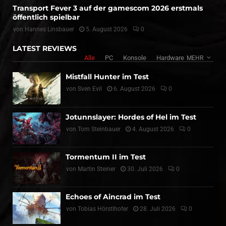
Transport Fever 3 auf der gamescom 2026 erstmals
öffentlich spielbar
von
Hannes Linsbauer
5. August 2026
0
LATEST REVIEWS
Alle
PC
Konsole
Hardware
MEHR
Mistfall Hunter im Test
von
Sven Evil
6. August 2026
0
Jotunnslayer: Hordes of Hel im Test
von
Tom Steinbauer
4. August 2026
0
Tormentum II im Test
von
Martin Steiner
30. Juli 2026
0
Echoes of Aincrad im Test
von
Tobias Hörstlhofer
28. Juli 2026
0