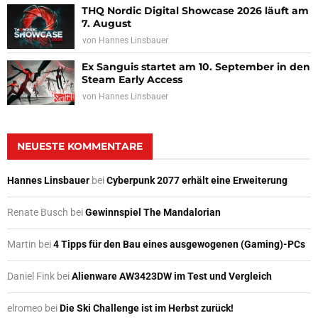
THQ Nordic Digital Showcase 2026 läuft am
7. August
von
Hannes Linsbauer
Ex Sanguis startet am 10. September in den
Steam Early Access
von
Hannes Linsbauer
NEUESTE KOMMENTARE
Hannes Linsbauer
bei
Cyberpunk 2077 erhält eine Erweiterung
Renate Busch
bei
Gewinnspiel The Mandalorian
Martin
bei
4 Tipps für den Bau eines ausgewogenen (Gaming)-PCs
Daniel Fink
bei
Alienware AW3423DW im Test und Vergleich
elromeo
bei
Die Ski Challenge ist im Herbst zurück!