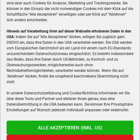
sind aber auch Cookies für Analyse-, Marketing und Trackingzwecke. Sie
können in den Einsatz der nicht notwendigen Cookies mit dem Klick auf die
Schaltfläche
"
Alle Akzeptieren
"
einwilligen oder per Klick auf
"
Ablehnen
"
sich anders entscheiden.
Hinweis auf Verarbeitung Ihrer auf dieser Webseite erhobenen Daten in den
USA:
Indem Sie auf "Alle Akzeptieren" klicken, willigen Sie zugleich gem.
ÜBER UNS
DSGVO ein, dass Ihre Daten in den USA verarbeitet werden. Die USA werden
vom Europäischen Gerichtshof als ein Land mit einem nach EU-Standards
VON GAMERN, FÜR GAMER! Gamers.at ist das älteste Online-
unzureichendem Datenschutzniveau eingeschätzt. Es besteht insbesondere
Spielemagazin Österreichs und bringt täglich aktuelle News,
das Risiko, dass Ihre Daten durch US-Behörden, zu Kontroll- und zu
Reviews und Videos zu PC- und Konsolenspielen, Gaming-
Überwachungszwecken, möglicherweise auch ohne
Rechtsbehelfsmöglichkeiten, verarbeitet werden können. Wenn Sie auf
Hardware und aus der Welt des e-Sport's.
"Ablehnen" klicken, findet die vorgehend beschriebene Übermittlung nicht
statt.
Schreib uns:
redaktion@gamers.at
In unserer Datenschutzerklärung und Cookie-Richtlinie informieren wir Sie
über diese Tools und Partner und erklären Ihnen genau, was eine
FOLGE UNS
Datenübermittlung in die USA bedeuten kann. Sie können Ihre Privatsphäre-
Einstellungen auf Wunsch jederzeit individuell anpassen oder widerrufen.
ALLE AKZEPTIEREN (INKL. US)