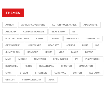
THEMEN
ACTION
ACTION-ADVENTURE
ACTION-ROLLENSPIEL
ADVENTURE
ANDROID
AUFBAUSTRATEGIE
BEAT 'EM UP
E3
ECHTZEITSTRATEGIE
ESPORT
EVENT
FREE2PLAY
GAMESCOM
GEWINNSPIEL
HARDWARE
HEADSET
HORROR
INDIE
IOS
JUMP 'N' RUN
KONSOLE
LINUX
MAC
MAUS
MESSE
MMO
MOBILE
NINTENDO
OPEN-WORLD
PC
PLAYSTATION
RENNSPIEL
RETRO
ROLLENSPIEL
SHOOTER
SIMULATION
SPORT
STEAM
STRATEGIE
SURVIVAL
SWITCH
TASTATUR
UBISOFT
VIRTUAL REALITY
XBOX