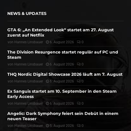
NEWS & UPDATES
GTA 6: „An Extended Look“ startet am 27. August
zuerst auf Netflix
von
Hannes Linsbauer
6. August 2026
0
The Division Resurgence startet regulär auf PC und
Steam
von
Hannes Linsbauer
6. August 2026
0
THQ Nordic Digital Showcase 2026 läuft am 7. August
von
Hannes Linsbauer
6. August 2026
0
Ex Sanguis startet am 10. September in den Steam
Early Access
von
Hannes Linsbauer
6. August 2026
0
Angelic: Dark Symphony feiert sein Debüt in einem
neuen Teaser
von
Hannes Linsbauer
5. August 2026
0