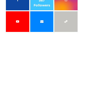
567
Followers