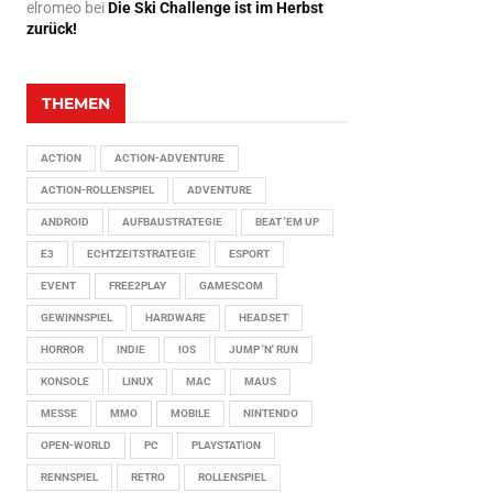
elromeo
bei
Die Ski Challenge ist im Herbst
zurück!
THEMEN
ACTION
ACTION-ADVENTURE
ACTION-ROLLENSPIEL
ADVENTURE
ANDROID
AUFBAUSTRATEGIE
BEAT 'EM UP
E3
ECHTZEITSTRATEGIE
ESPORT
EVENT
FREE2PLAY
GAMESCOM
GEWINNSPIEL
HARDWARE
HEADSET
HORROR
INDIE
IOS
JUMP 'N' RUN
KONSOLE
LINUX
MAC
MAUS
MESSE
MMO
MOBILE
NINTENDO
OPEN-WORLD
PC
PLAYSTATION
RENNSPIEL
RETRO
ROLLENSPIEL