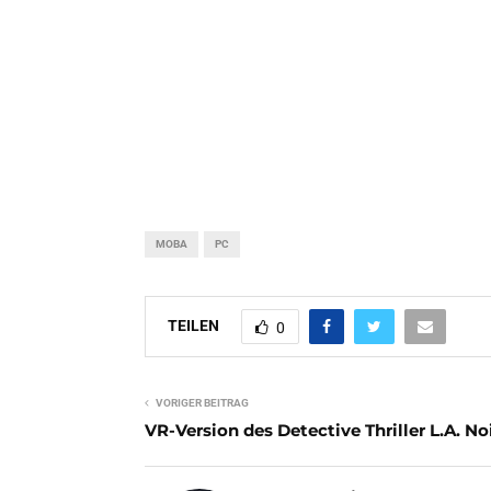
MOBA
PC
TEILEN
0
VORIGER BEITRAG
VR-Version des Detective Thriller L.A. No