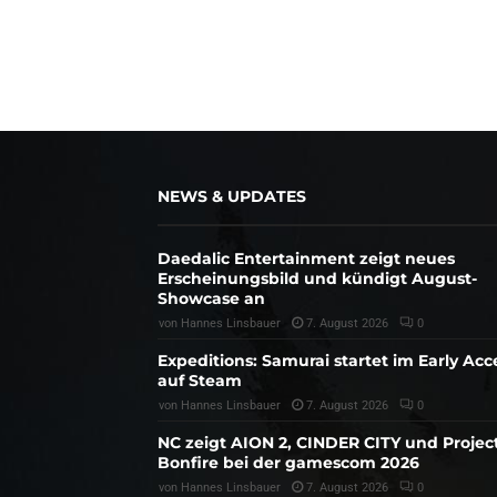
NEWS & UPDATES
Daedalic Entertainment zeigt neues
Erscheinungsbild und kündigt August-
Showcase an
von
Hannes Linsbauer
7. August 2026
0
Expeditions: Samurai startet im Early Acc
auf Steam
von
Hannes Linsbauer
7. August 2026
0
NC zeigt AION 2, CINDER CITY und Projec
Bonfire bei der gamescom 2026
von
Hannes Linsbauer
7. August 2026
0