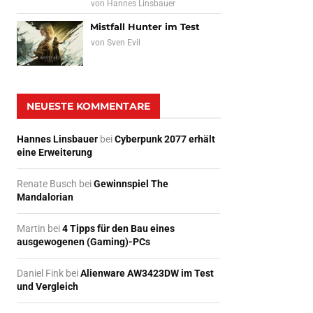
von
Hannes Linsbauer
Mistfall Hunter im Test
von
Sven Evil
NEUESTE KOMMENTARE
Hannes Linsbauer
bei
Cyberpunk 2077 erhält
eine Erweiterung
Renate Busch
bei
Gewinnspiel The
Mandalorian
Martin
bei
4 Tipps für den Bau eines
ausgewogenen (Gaming)-PCs
Daniel Fink
bei
Alienware AW3423DW im Test
und Vergleich