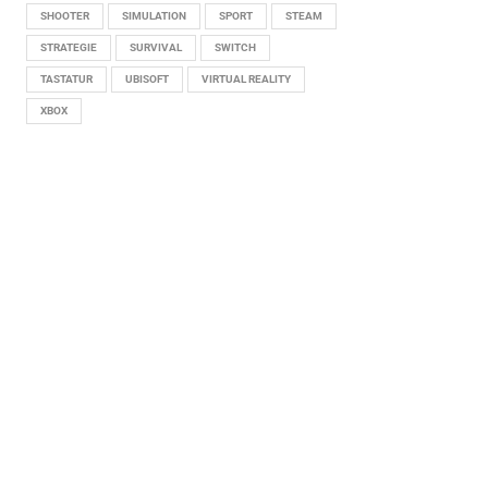
SHOOTER
SIMULATION
SPORT
STEAM
STRATEGIE
SURVIVAL
SWITCH
TASTATUR
UBISOFT
VIRTUAL REALITY
XBOX