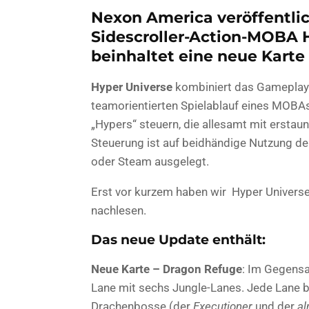
Nexon America veröffentlic
Sidescroller-Action-MOBA 
beinhaltet eine neue Karte
Hyper Universe
kombiniert das Gameplay e
teamorientierten Spielablauf eines MOBAs 
„Hypers“ steuern, die allesamt mit erstau
Steuerung ist auf beidhändige Nutzung der
oder Steam ausgelegt.
Erst vor kurzem haben wir Hyper Universe 
nachlesen.
Das neue Update enthält:
Neue Karte – Dragon Refuge
: Im Gegensat
Lane mit sechs Jungle-Lanes. Jede Lane b
Drachenbosse (der
Executioner
und der
al