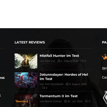
LATEST REVIEWS
PA
Mistfall Hunter im Test
von
Sven Evil
6. August 2026
0
Sim
Jotunnslayer: Hordes of Hel
ess
Cas
im Test
von
Tom Steinbauer
4. August 2026
0
t
Tormentum II im Test
von
Martin Steiner
30. Juli 2026
0