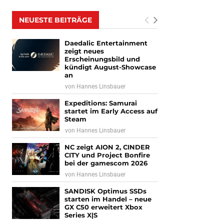
NEUESTE BEITRÄGE
Daedalic Entertainment
zeigt neues
Erscheinungsbild und
kündigt August-Showcase
an
von
Hannes Linsbauer
Expeditions: Samurai
startet im Early Access auf
Steam
von
Hannes Linsbauer
NC zeigt AION 2, CINDER
CITY und Project Bonfire
bei der gamescom 2026
von
Hannes Linsbauer
SANDISK Optimus SSDs
starten im Handel – neue
GX C50 erweitert Xbox
Series X|S