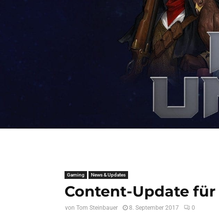
Gaming
News & Updates
Content-Update für
von
Tom Steinbauer
8. September 2017
0