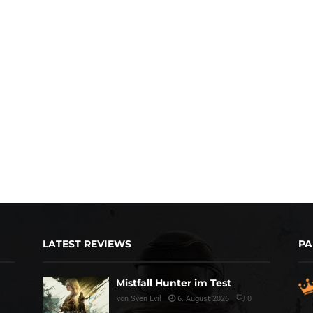
LATEST REVIEWS
PA
Mistfall Hunter im Test
von
Sven Evil
6. August 2026
0