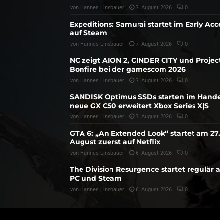
von
Hannes Linsbauer
7. August 2026
0
Expeditions: Samurai startet im Early Acc
auf Steam
von
Hannes Linsbauer
7. August 2026
0
NC zeigt AION 2, CINDER CITY und Projec
Bonfire bei der gamescom 2026
von
Hannes Linsbauer
7. August 2026
0
SANDISK Optimus SSDs starten im Hande
neue GX C50 erweitert Xbox Series X|S
von
Hannes Linsbauer
7. August 2026
0
GTA 6: „An Extended Look“ startet am 27.
August zuerst auf Netflix
von
Hannes Linsbauer
6. August 2026
0
The Division Resurgence startet regulär 
PC und Steam
von
Hannes Linsbauer
6. August 2026
0