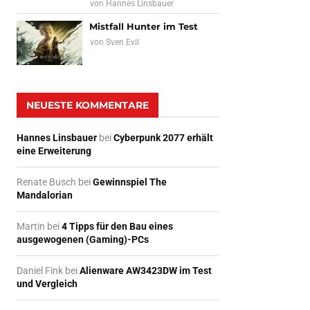
von
Hannes Linsbauer
Mistfall Hunter im Test
von
Sven Evil
NEUESTE KOMMENTARE
Hannes Linsbauer
bei
Cyberpunk 2077 erhält
eine Erweiterung
Renate Busch
bei
Gewinnspiel The
Mandalorian
Martin
bei
4 Tipps für den Bau eines
ausgewogenen (Gaming)-PCs
Daniel Fink
bei
Alienware AW3423DW im Test
und Vergleich