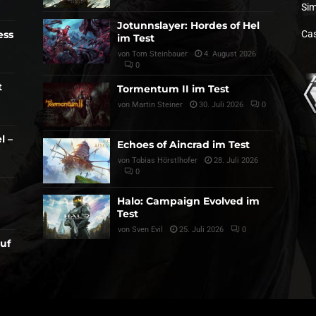
Sim
Jotunnslayer: Hordes of Hel
ess
Cas
im Test
von
Tom Steinbauer
4. August 2026
0
t
Tormentum II im Test
von
Martin Steiner
30. Juli 2026
0
l –
Echoes of Aincrad im Test
von
Tobias Hörstlhofer
28. Juli 2026
0
Halo: Campaign Evolved im
Test
von
Sven Evil
25. Juli 2026
0
auf