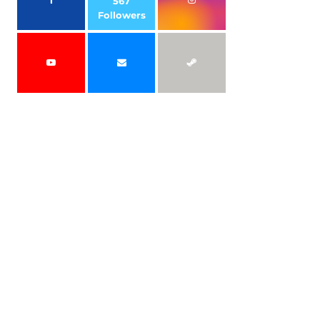
567
Followers