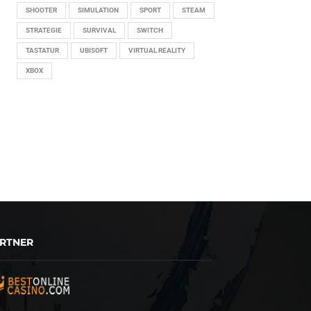
SHOOTER
SIMULATION
SPORT
STEAM
STRATEGIE
SURVIVAL
SWITCH
TASTATUR
UBISOFT
VIRTUAL REALITY
XBOX
RTNER