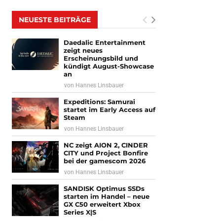
NEUESTE BEITRÄGE
Daedalic Entertainment
zeigt neues
Erscheinungsbild und
kündigt August-Showcase
an
von
Hannes Linsbauer
Expeditions: Samurai
startet im Early Access auf
Steam
von
Hannes Linsbauer
NC zeigt AION 2, CINDER
CITY und Project Bonfire
bei der gamescom 2026
von
Hannes Linsbauer
SANDISK Optimus SSDs
starten im Handel – neue
GX C50 erweitert Xbox
Series X|S