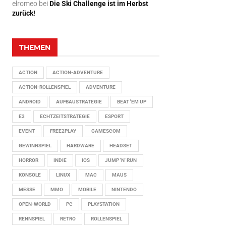
elromeo
bei
Die Ski Challenge ist im Herbst
zurück!
THEMEN
ACTION
ACTION-ADVENTURE
ACTION-ROLLENSPIEL
ADVENTURE
ANDROID
AUFBAUSTRATEGIE
BEAT 'EM UP
E3
ECHTZEITSTRATEGIE
ESPORT
EVENT
FREE2PLAY
GAMESCOM
GEWINNSPIEL
HARDWARE
HEADSET
HORROR
INDIE
IOS
JUMP 'N' RUN
KONSOLE
LINUX
MAC
MAUS
MESSE
MMO
MOBILE
NINTENDO
OPEN-WORLD
PC
PLAYSTATION
RENNSPIEL
RETRO
ROLLENSPIEL