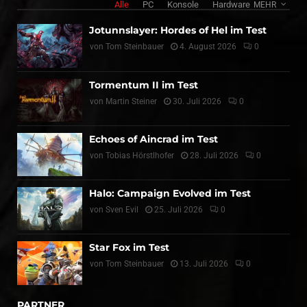
Alle
PC
Konsole
Hardware
MEHR
Jotunnslayer: Hordes of Hel im Test
von
Tom Steinbauer
4. August 2026
0
Tormentum II im Test
von
Martin Steiner
30. Juli 2026
0
Echoes of Aincrad im Test
von
Tobias Hörstlhofer
28. Juli 2026
0
Halo: Campaign Evolved im Test
von
Sven Evil
25. Juli 2026
0
Star Fox im Test
von
Tom Steinbauer
13. Juli 2026
0
PARTNER