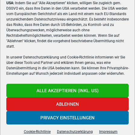
USA:
Indem Sie auf "Alle Akzeptieren" klicken, willigen Sie zugleich gem.
ÜBER UNS
DSGVO ein, dass Ihre Daten in den USA verarbeitet werden. Die USA werden
vom Europäischen Gerichtshof als ein Land mit einem nach EU-Standards
VON GAMERN, FÜR GAMER! Gamers.at ist das älteste Online-
unzureichendem Datenschutzniveau eingeschätzt. Es besteht insbesondere
Spielemagazin Österreichs und bringt täglich aktuelle News,
das Risiko, dass Ihre Daten durch US-Behörden, zu Kontroll- und zu
Reviews und Videos zu PC- und Konsolenspielen, Gaming-
Überwachungszwecken, möglicherweise auch ohne
Rechtsbehelfsmöglichkeiten, verarbeitet werden können. Wenn Sie auf
Hardware und aus der Welt des e-Sport's.
"Ablehnen" klicken, findet die vorgehend beschriebene Übermittlung nicht
statt.
Schreib uns:
redaktion@gamers.at
In unserer Datenschutzerklärung und Cookie-Richtlinie informieren wir Sie
über diese Tools und Partner und erklären Ihnen genau, was eine
FOLGE UNS
Datenübermittlung in die USA bedeuten kann. Sie können Ihre Privatsphäre-
Einstellungen auf Wunsch jederzeit individuell anpassen oder widerrufen.
ALLE AKZEPTIEREN (INKL. US)
ABLEHNEN
PRIVACY EINSTELLUNGEN
Gamers.at v6 © 1999-2024 All Rights Reserved -
Kontakt
|
Impressum
|
Datenschutzerklärung
|
Cookie Richtline
- Developed by
linomedia
Cookie-Richtlinie
Datenschutzerklärung
Impressum
powered by
overclockers.at