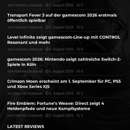
von
Hannes Linsbauer
5. August 2026
0
Transport Fever 3 auf der gamescom 2026 erstmals
öffentlich spielbar
von
Hannes Linsbauer
5. August 2026
0
Level Infinite zeigt gamescom-Line-up mit CONTROL
Resonant und mehr
von
Hannes Linsbauer
5. August 2026
0
gamescom 2026: Nintendo zeigt zahlreiche Switch-2-
Spiele in Köln
von
Hannes Linsbauer
5. August 2026
0
Crimson Moon erscheint am 1. September für PC, PS5
und Xbox Series X|S
von
Hannes Linsbauer
5. August 2026
0
Fire Emblem: Fortune’s Weave: Direct zeigt 4
Heldenpfade und neue Kampfsysteme
von
Hannes Linsbauer
5. August 2026
0
LATEST REVIEWS