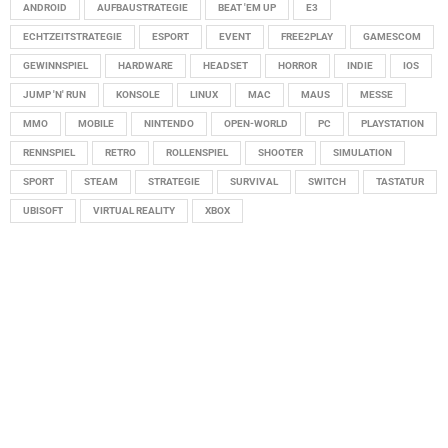
ANDROID
AUFBAUSTRATEGIE
BEAT 'EM UP
E3
ECHTZEITSTRATEGIE
ESPORT
EVENT
FREE2PLAY
GAMESCOM
GEWINNSPIEL
HARDWARE
HEADSET
HORROR
INDIE
IOS
JUMP 'N' RUN
KONSOLE
LINUX
MAC
MAUS
MESSE
MMO
MOBILE
NINTENDO
OPEN-WORLD
PC
PLAYSTATION
RENNSPIEL
RETRO
ROLLENSPIEL
SHOOTER
SIMULATION
SPORT
STEAM
STRATEGIE
SURVIVAL
SWITCH
TASTATUR
UBISOFT
VIRTUAL REALITY
XBOX