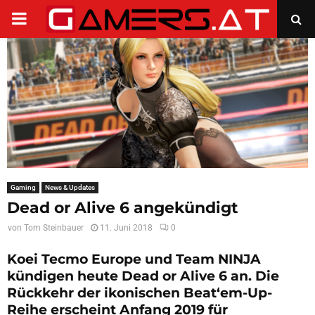
PRIMARY
MENU
Gaming
News & Updates
Dead or Alive 6 angekündigt
von
Tom Steinbauer
11. Juni 2018
0
Koei Tecmo Europe und Team NINJA
kündigen heute Dead or Alive 6 an. Die
Rückkehr der ikonischen Beat‘em-Up-
Reihe erscheint Anfang 2019 für