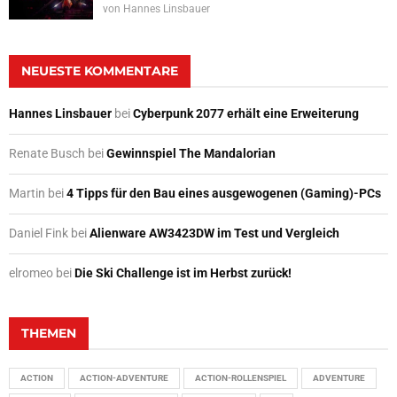
von
Hannes Linsbauer
NEUESTE KOMMENTARE
Hannes Linsbauer
bei
Cyberpunk 2077 erhält eine Erweiterung
Renate Busch
bei
Gewinnspiel The Mandalorian
Martin
bei
4 Tipps für den Bau eines ausgewogenen (Gaming)-PCs
Daniel Fink
bei
Alienware AW3423DW im Test und Vergleich
elromeo
bei
Die Ski Challenge ist im Herbst zurück!
THEMEN
ACTION
ACTION-ADVENTURE
ACTION-ROLLENSPIEL
ADVENTURE