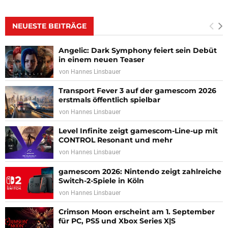
NEUESTE BEITRÄGE
Angelic: Dark Symphony feiert sein Debüt
in einem neuen Teaser
von
Hannes Linsbauer
Transport Fever 3 auf der gamescom 2026
erstmals öffentlich spielbar
von
Hannes Linsbauer
Level Infinite zeigt gamescom-Line-up mit
CONTROL Resonant und mehr
von
Hannes Linsbauer
gamescom 2026: Nintendo zeigt zahlreiche
Switch-2-Spiele in Köln
von
Hannes Linsbauer
Crimson Moon erscheint am 1. September
für PC, PS5 und Xbox Series X|S