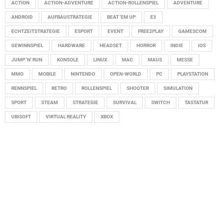
ACTION
ACTION-ADVENTURE
ACTION-ROLLENSPIEL
ADVENTURE
ANDROID
AUFBAUSTRATEGIE
BEAT 'EM UP
E3
ECHTZEITSTRATEGIE
ESPORT
EVENT
FREE2PLAY
GAMESCOM
GEWINNSPIEL
HARDWARE
HEADSET
HORROR
INDIE
IOS
JUMP 'N' RUN
KONSOLE
LINUX
MAC
MAUS
MESSE
MMO
MOBILE
NINTENDO
OPEN-WORLD
PC
PLAYSTATION
RENNSPIEL
RETRO
ROLLENSPIEL
SHOOTER
SIMULATION
SPORT
STEAM
STRATEGIE
SURVIVAL
SWITCH
TASTATUR
UBISOFT
VIRTUAL REALITY
XBOX