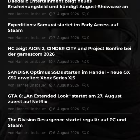
Daedalic Entertainment zeigt neues
Erscheinungsbild und kündigt August-Showcase an
von
Hannes Linsbauer
7. August 2026
0
Expeditions: Samurai startet im Early Access auf
Steam
von
Hannes Linsbauer
7. August 2026
0
NC zeigt AION 2, CINDER CITY und Project Bonfire bei
der gamescom 2026
von
Hannes Linsbauer
7. August 2026
0
SANDISK Optimus SSDs starten im Handel – neue GX
C50 erweitert Xbox Series X|S
von
Hannes Linsbauer
7. August 2026
0
GTA 6: „An Extended Look“ startet am 27. August
zuerst auf Netflix
von
Hannes Linsbauer
6. August 2026
0
The Division Resurgence startet regulär auf PC und
Steam
von
Hannes Linsbauer
6. August 2026
0