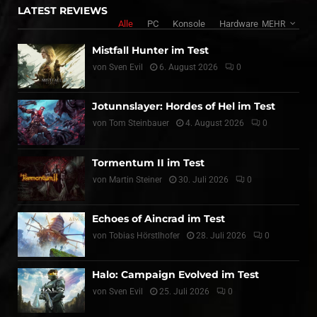
LATEST REVIEWS
Alle
PC
Konsole
Hardware
MEHR
Mistfall Hunter im Test
von
Sven Evil
6. August 2026
0
Jotunnslayer: Hordes of Hel im Test
von
Tom Steinbauer
4. August 2026
0
Tormentum II im Test
von
Martin Steiner
30. Juli 2026
0
Echoes of Aincrad im Test
von
Tobias Hörstlhofer
28. Juli 2026
0
Halo: Campaign Evolved im Test
von
Sven Evil
25. Juli 2026
0