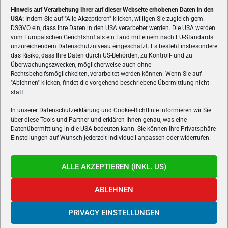
Hinweis auf Verarbeitung Ihrer auf dieser Webseite erhobenen Daten in den
USA:
Indem Sie auf "Alle Akzeptieren" klicken, willigen Sie zugleich gem.
ÜBER UNS
DSGVO ein, dass Ihre Daten in den USA verarbeitet werden. Die USA werden
vom Europäischen Gerichtshof als ein Land mit einem nach EU-Standards
VON GAMERN, FÜR GAMER! Gamers.at ist das älteste Online-
unzureichendem Datenschutzniveau eingeschätzt. Es besteht insbesondere
Spielemagazin Österreichs und bringt täglich aktuelle News,
das Risiko, dass Ihre Daten durch US-Behörden, zu Kontroll- und zu
Reviews und Videos zu PC- und Konsolenspielen, Gaming-
Überwachungszwecken, möglicherweise auch ohne
Rechtsbehelfsmöglichkeiten, verarbeitet werden können. Wenn Sie auf
Hardware und aus der Welt des e-Sport's.
"Ablehnen" klicken, findet die vorgehend beschriebene Übermittlung nicht
statt.
Schreib uns:
redaktion@gamers.at
In unserer Datenschutzerklärung und Cookie-Richtlinie informieren wir Sie
über diese Tools und Partner und erklären Ihnen genau, was eine
FOLGE UNS
Datenübermittlung in die USA bedeuten kann. Sie können Ihre Privatsphäre-
Einstellungen auf Wunsch jederzeit individuell anpassen oder widerrufen.
ALLE AKZEPTIEREN (INKL. US)
ABLEHNEN
PRIVACY EINSTELLUNGEN
Gamers.at v6 © 1999-2024 All Rights Reserved -
Kontakt
|
Impressum
|