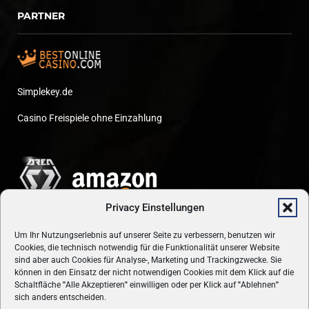
PARTNER
Simplekey.de
Casino Freispiele ohne Einzahlung
Privacy Einstellungen
Um Ihr Nutzungserlebnis auf unserer Seite zu verbessern, benutzen wir
Cookies, die technisch notwendig für die Funktionalität unserer Website
sind aber auch Cookies für Analyse-, Marketing und Trackingzwecke. Sie
können in den Einsatz der nicht notwendigen Cookies mit dem Klick auf die
Schaltfläche
"
Alle Akzeptieren
"
einwilligen oder per Klick auf
"
Ablehnen
"
sich anders entscheiden.