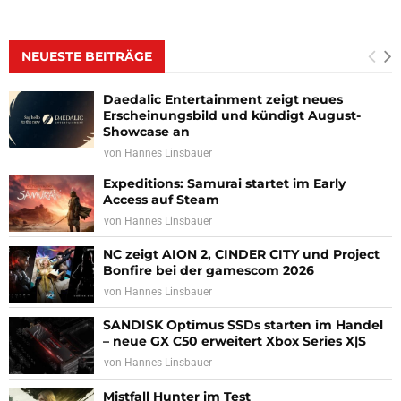
NEUESTE BEITRÄGE
Daedalic Entertainment zeigt neues
Erscheinungsbild und kündigt August-
Showcase an
von
Hannes Linsbauer
Expeditions: Samurai startet im Early
Access auf Steam
von
Hannes Linsbauer
NC zeigt AION 2, CINDER CITY und Project
Bonfire bei der gamescom 2026
von
Hannes Linsbauer
SANDISK Optimus SSDs starten im Handel
– neue GX C50 erweitert Xbox Series X|S
von
Hannes Linsbauer
Mistfall Hunter im Test