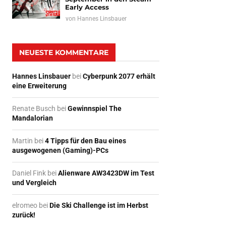
Early Access
von
Hannes Linsbauer
NEUESTE KOMMENTARE
Hannes Linsbauer
bei
Cyberpunk 2077 erhält
eine Erweiterung
Renate Busch
bei
Gewinnspiel The
Mandalorian
Martin
bei
4 Tipps für den Bau eines
ausgewogenen (Gaming)-PCs
Daniel Fink
bei
Alienware AW3423DW im Test
und Vergleich
elromeo
bei
Die Ski Challenge ist im Herbst
zurück!