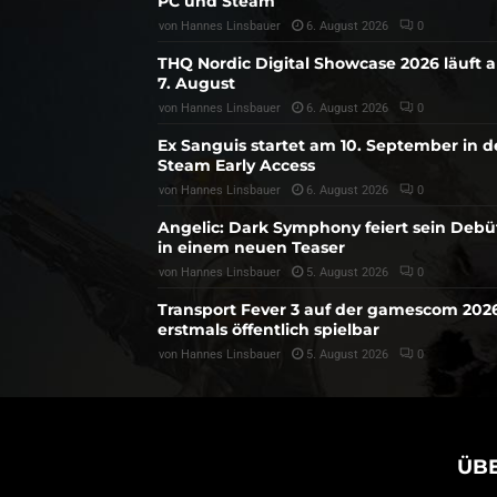
PC und Steam
von
Hannes Linsbauer
6. August 2026
0
THQ Nordic Digital Showcase 2026 läuft 
7. August
von
Hannes Linsbauer
6. August 2026
0
Ex Sanguis startet am 10. September in 
Steam Early Access
von
Hannes Linsbauer
6. August 2026
0
Angelic: Dark Symphony feiert sein Debü
in einem neuen Teaser
von
Hannes Linsbauer
5. August 2026
0
Transport Fever 3 auf der gamescom 202
erstmals öffentlich spielbar
von
Hannes Linsbauer
5. August 2026
0
ÜB