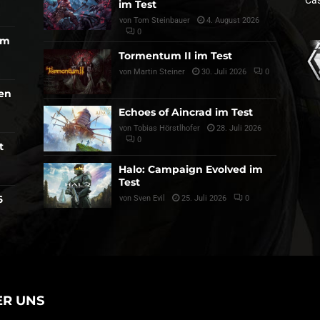
Cas
im Test
von
Tom Steinbauer
4. August 2026
0
am
Tormentum II im Test
von
Martin Steiner
30. Juli 2026
0
den
Echoes of Aincrad im Test
von
Tobias Hörstlhofer
28. Juli 2026
0
t
Halo: Campaign Evolved im
Test
6
von
Sven Evil
25. Juli 2026
0
ER UNS