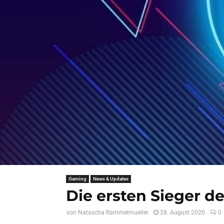
Gaming
News & Updates
Die ersten Sieger 
von
Natascha Rammelmueller
28. August 2020
0