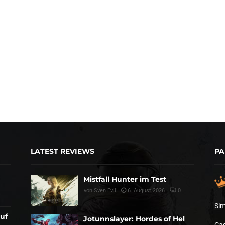
LATEST REVIEWS
PA
Mistfall Hunter im Test
von
Sven Evil
6. August 2026
0
Sim
auf
Jotunnslayer: Hordes of Hel