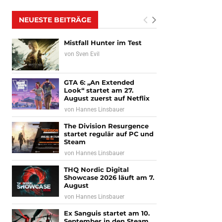
NEUESTE BEITRÄGE
Mistfall Hunter im Test
von
Sven Evil
GTA 6: „An Extended
Look“ startet am 27.
August zuerst auf Netflix
von
Hannes Linsbauer
The Division Resurgence
startet regulär auf PC und
Steam
von
Hannes Linsbauer
THQ Nordic Digital
Showcase 2026 läuft am 7.
August
von
Hannes Linsbauer
Ex Sanguis startet am 10.
September in den Steam