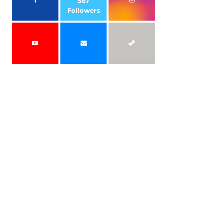
567
Followers