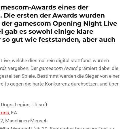
gamescom-Awards eines der
. Die ersten der Awards wurden
n der gamescom Opening Night Live
i gab es sowohl einige klare
r so gut wie feststanden, aber auch
e, welche diesmal rein digital stattfand, wurden
rds
vergeben. Der
gamescom Award
prämiert dabei die
estellten Spiele. Bestimmt werden die Sieger von einer
reits gegen die harte Konkurrenz durchsetzen, und über
Dogs: Legion, Ubisoft
rons
, EA
 2, Maschinen-Mensch
Why, Microsoft (ab 10. September bei uns im Test zu