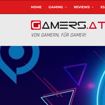
HOME
GAMING
REVIEWS
E
VON GAMERN, FÜR GAMER!