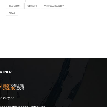
TASTATUR
UBISOFT
VIRTUAL REALITY
XBOX
RTNER
plekey.de