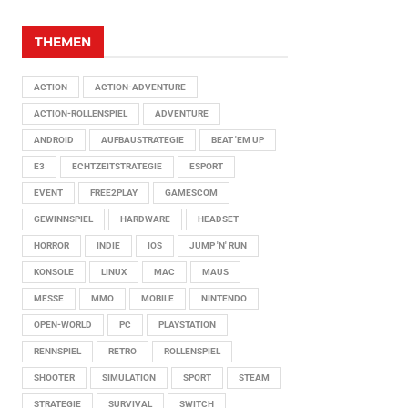
THEMEN
ACTION
ACTION-ADVENTURE
ACTION-ROLLENSPIEL
ADVENTURE
ANDROID
AUFBAUSTRATEGIE
BEAT 'EM UP
E3
ECHTZEITSTRATEGIE
ESPORT
EVENT
FREE2PLAY
GAMESCOM
GEWINNSPIEL
HARDWARE
HEADSET
HORROR
INDIE
IOS
JUMP 'N' RUN
KONSOLE
LINUX
MAC
MAUS
MESSE
MMO
MOBILE
NINTENDO
OPEN-WORLD
PC
PLAYSTATION
RENNSPIEL
RETRO
ROLLENSPIEL
SHOOTER
SIMULATION
SPORT
STEAM
STRATEGIE
SURVIVAL
SWITCH