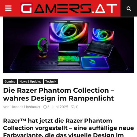
PRIMARY
MENU
Gaming
News & Updates
Technik
Die Razer Phantom Collection –
wahres Design im Rampenlicht
von
Hannes Linsbauer
6. Juni 2025
0
Razer™ hat jetzt die Razer Phantom
Collection vorgestellt – eine auffällige neue
Farbvariante, die das visuelle Design im