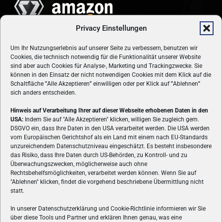
Privacy Einstellungen
Um Ihr Nutzungserlebnis auf unserer Seite zu verbessern, benutzen wir
Cookies, die technisch notwendig für die Funktionalität unserer Website
sind aber auch Cookies für Analyse-, Marketing und Trackingzwecke. Sie
können in den Einsatz der nicht notwendigen Cookies mit dem Klick auf die
Schaltfläche
"
Alle Akzeptieren
"
einwilligen oder per Klick auf
"
Ablehnen
"
sich anders entscheiden.
Hinweis auf Verarbeitung Ihrer auf dieser Webseite erhobenen Daten in den
USA:
Indem Sie auf "Alle Akzeptieren" klicken, willigen Sie zugleich gem.
ÜBER UNS
DSGVO ein, dass Ihre Daten in den USA verarbeitet werden. Die USA werden
vom Europäischen Gerichtshof als ein Land mit einem nach EU-Standards
VON GAMERN, FÜR GAMER! Gamers.at ist das älteste Online-
unzureichendem Datenschutzniveau eingeschätzt. Es besteht insbesondere
Spielemagazin Österreichs und bringt täglich aktuelle News,
das Risiko, dass Ihre Daten durch US-Behörden, zu Kontroll- und zu
Reviews und Videos zu PC- und Konsolenspielen, Gaming-
Überwachungszwecken, möglicherweise auch ohne
Rechtsbehelfsmöglichkeiten, verarbeitet werden können. Wenn Sie auf
Hardware und aus der Welt des e-Sport's.
"Ablehnen" klicken, findet die vorgehend beschriebene Übermittlung nicht
statt.
Schreib uns:
redaktion@gamers.at
In unserer Datenschutzerklärung und Cookie-Richtlinie informieren wir Sie
über diese Tools und Partner und erklären Ihnen genau, was eine
FOLGE UNS