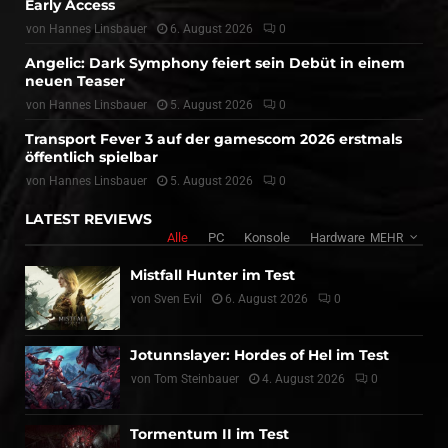
Early Access
von
Hannes Linsbauer
6. August 2026
0
Angelic: Dark Symphony feiert sein Debüt in einem
neuen Teaser
von
Hannes Linsbauer
5. August 2026
0
Transport Fever 3 auf der gamescom 2026 erstmals
öffentlich spielbar
von
Hannes Linsbauer
5. August 2026
0
LATEST REVIEWS
Alle
PC
Konsole
Hardware
MEHR
Mistfall Hunter im Test
von
Sven Evil
6. August 2026
0
Jotunnslayer: Hordes of Hel im Test
von
Tom Steinbauer
4. August 2026
0
Tormentum II im Test