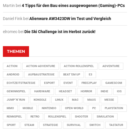
Martin
bei
4 Tipps für den Bau eines ausgewogenen (Gaming)-PCs
Daniel Fink
bei
Alienware AW3423DW im Test und Vergleich
elromeo
bei
Die Ski Challenge ist im Herbst zurück!
THEMEN
ACTION
ACTION-ADVENTURE
ACTION-ROLLENSPIEL
ADVENTURE
ANDROID
AUFBAUSTRATEGIE
BEAT 'EM UP
E3
ECHTZEITSTRATEGIE
ESPORT
EVENT
FREE2PLAY
GAMESCOM
GEWINNSPIEL
HARDWARE
HEADSET
HORROR
INDIE
IOS
JUMP 'N' RUN
KONSOLE
LINUX
MAC
MAUS
MESSE
MMO
MOBILE
NINTENDO
OPEN-WORLD
PC
PLAYSTATION
RENNSPIEL
RETRO
ROLLENSPIEL
SHOOTER
SIMULATION
SPORT
STEAM
STRATEGIE
SURVIVAL
SWITCH
TASTATUR