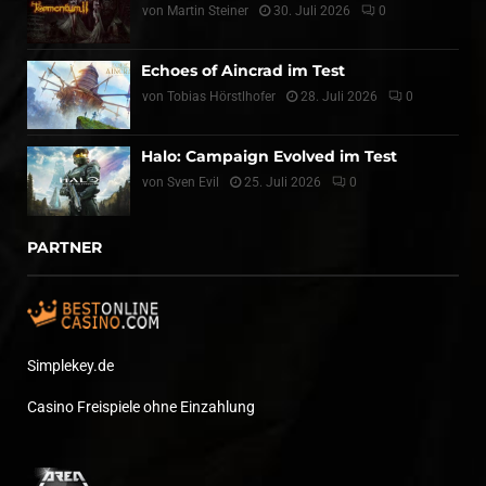
von
Martin Steiner
30. Juli 2026
0
Echoes of Aincrad im Test
von
Tobias Hörstlhofer
28. Juli 2026
0
Halo: Campaign Evolved im Test
von
Sven Evil
25. Juli 2026
0
PARTNER
Simplekey.de
Casino Freispiele ohne Einzahlung