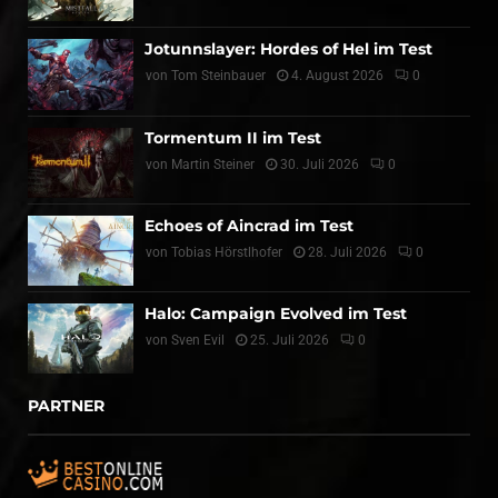
Jotunnslayer: Hordes of Hel im Test
von
Tom Steinbauer
4. August 2026
0
Tormentum II im Test
von
Martin Steiner
30. Juli 2026
0
Echoes of Aincrad im Test
von
Tobias Hörstlhofer
28. Juli 2026
0
Halo: Campaign Evolved im Test
von
Sven Evil
25. Juli 2026
0
PARTNER