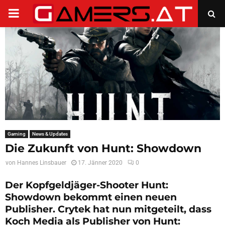
PRIMARY
MENU
Gaming
News & Updates
Die Zukunft von Hunt: Showdown
von
Hannes Linsbauer
17. Jänner 2020
0
Der Kopfgeldjäger-Shooter Hunt:
Showdown bekommt einen neuen
Publisher. Crytek hat nun mitgeteilt, dass
Koch Media als Publisher von Hunt: