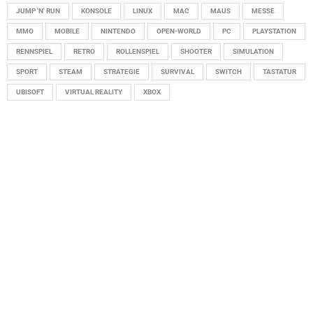
JUMP 'N' RUN
KONSOLE
LINUX
MAC
MAUS
MESSE
MMO
MOBILE
NINTENDO
OPEN-WORLD
PC
PLAYSTATION
RENNSPIEL
RETRO
ROLLENSPIEL
SHOOTER
SIMULATION
SPORT
STEAM
STRATEGIE
SURVIVAL
SWITCH
TASTATUR
UBISOFT
VIRTUAL REALITY
XBOX