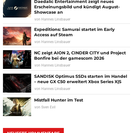
Daedalic Entertainment zeigt neues
Erscheinungsbild und kündigt August-
Showcase an
von
Hannes Linsbauer
Expeditions: Samurai startet im Early
Access auf Steam
von
Hannes Linsbauer
NC zeigt AION 2, CINDER CITY und Project
Bonfire bei der gamescom 2026
von
Hannes Linsbauer
SANDISK Optimus SSDs starten im Handel
– neue GX C50 erweitert Xbox Series X|S
von
Hannes Linsbauer
Mistfall Hunter im Test
von
Sven Evil