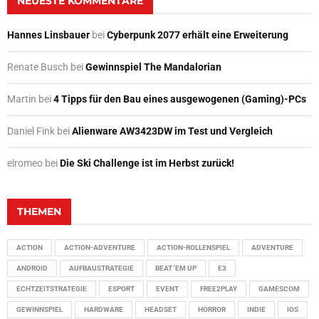
NEUESTE KOMMENTARE
Hannes Linsbauer
bei
Cyberpunk 2077 erhält eine Erweiterung
Renate Busch
bei
Gewinnspiel The Mandalorian
Martin
bei
4 Tipps für den Bau eines ausgewogenen (Gaming)-PCs
Daniel Fink
bei
Alienware AW3423DW im Test und Vergleich
elromeo
bei
Die Ski Challenge ist im Herbst zurück!
THEMEN
ACTION
ACTION-ADVENTURE
ACTION-ROLLENSPIEL
ADVENTURE
ANDROID
AUFBAUSTRATEGIE
BEAT 'EM UP
E3
ECHTZEITSTRATEGIE
ESPORT
EVENT
FREE2PLAY
GAMESCOM
GEWINNSPIEL
HARDWARE
HEADSET
HORROR
INDIE
IOS