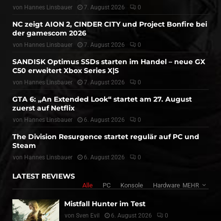
von
Hannes Linsbauer
7. August 2026
0
NC zeigt AION 2, CINDER CITY und Project Bonfire bei
der gamescom 2026
von
Hannes Linsbauer
7. August 2026
0
SANDISK Optimus SSDs starten im Handel – neue GX
C50 erweitert Xbox Series X|S
von
Hannes Linsbauer
7. August 2026
0
GTA 6: „An Extended Look“ startet am 27. August
zuerst auf Netflix
von
Hannes Linsbauer
6. August 2026
0
The Division Resurgence startet regulär auf PC und
Steam
von
Hannes Linsbauer
6. August 2026
0
LATEST REVIEWS
Alle
PC
Konsole
Hardware
MEHR
Mistfall Hunter im Test
von
Sven Evil
6. August 2026
0