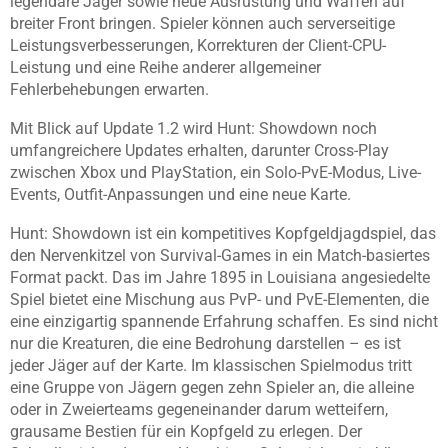
legendäre Jäger sowie neue Ausrüstung und Waffen auf
breiter Front bringen. Spieler können auch serverseitige
Leistungsverbesserungen, Korrekturen der Client-CPU-
Leistung und eine Reihe anderer allgemeiner
Fehlerbehebungen erwarten.
Mit Blick auf Update 1.2 wird Hunt: Showdown noch
umfangreichere Updates erhalten, darunter Cross-Play
zwischen Xbox und PlayStation, ein Solo-PvE-Modus, Live-
Events, Outfit-Anpassungen und eine neue Karte.
Hunt: Showdown ist ein kompetitives Kopfgeldjagdspiel, das
den Nervenkitzel von Survival-Games in ein Match-basiertes
Format packt. Das im Jahre 1895 in Louisiana angesiedelte
Spiel bietet eine Mischung aus PvP- und PvE-Elementen, die
eine einzigartig spannende Erfahrung schaffen. Es sind nicht
nur die Kreaturen, die eine Bedrohung darstellen – es ist
jeder Jäger auf der Karte. Im klassischen Spielmodus tritt
eine Gruppe von Jägern gegen zehn Spieler an, die alleine
oder in Zweierteams gegeneinander darum wetteifern,
grausame Bestien für ein Kopfgeld zu erlegen. Der