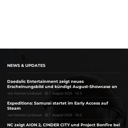
NEWS & UPDATES
Daedalic Entertainment zeigt neues
Erscheinungsbild und kündigt August-Showcase an
von
Hannes Linsbauer
7. August 2026
0
Expeditions: Samurai startet im Early Access auf
Steam
von
Hannes Linsbauer
7. August 2026
0
NC zeigt AION 2, CINDER CITY und Project Bonfire bei