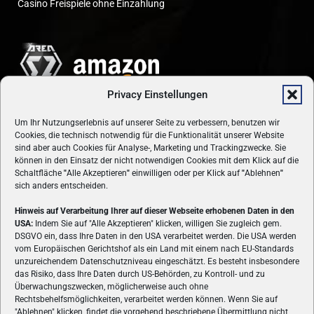
Casino Freispiele ohne Einzahlung
Privacy Einstellungen
Um Ihr Nutzungserlebnis auf unserer Seite zu verbessern, benutzen wir
Cookies, die technisch notwendig für die Funktionalität unserer Website
sind aber auch Cookies für Analyse-, Marketing und Trackingzwecke. Sie
können in den Einsatz der nicht notwendigen Cookies mit dem Klick auf die
Schaltfläche
"
Alle Akzeptieren
"
einwilligen oder per Klick auf
"
Ablehnen
"
sich anders entscheiden.
Hinweis auf Verarbeitung Ihrer auf dieser Webseite erhobenen Daten in den
USA:
Indem Sie auf "Alle Akzeptieren" klicken, willigen Sie zugleich gem.
ÜBER UNS
DSGVO ein, dass Ihre Daten in den USA verarbeitet werden. Die USA werden
vom Europäischen Gerichtshof als ein Land mit einem nach EU-Standards
VON GAMERN, FÜR GAMER! Gamers.at ist das älteste Online-
unzureichendem Datenschutzniveau eingeschätzt. Es besteht insbesondere
Spielemagazin Österreichs und bringt täglich aktuelle News,
das Risiko, dass Ihre Daten durch US-Behörden, zu Kontroll- und zu
Reviews und Videos zu PC- und Konsolenspielen, Gaming-
Überwachungszwecken, möglicherweise auch ohne
Rechtsbehelfsmöglichkeiten, verarbeitet werden können. Wenn Sie auf
Hardware und aus der Welt des e-Sport's.
"Ablehnen" klicken, findet die vorgehend beschriebene Übermittlung nicht