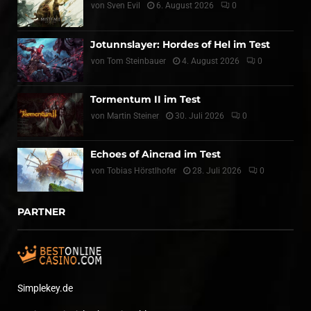
von
Sven Evil
6. August 2026
0
Jotunnslayer: Hordes of Hel im Test
von
Tom Steinbauer
4. August 2026
0
Tormentum II im Test
von
Martin Steiner
30. Juli 2026
0
Echoes of Aincrad im Test
von
Tobias Hörstlhofer
28. Juli 2026
0
PARTNER
Simplekey.de