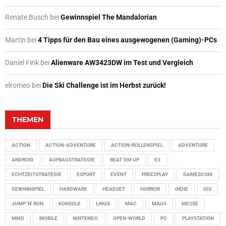
Renate Busch
bei
Gewinnspiel The Mandalorian
Martin
bei
4 Tipps für den Bau eines ausgewogenen (Gaming)-PCs
Daniel Fink
bei
Alienware AW3423DW im Test und Vergleich
elromeo
bei
Die Ski Challenge ist im Herbst zurück!
THEMEN
ACTION
ACTION-ADVENTURE
ACTION-ROLLENSPIEL
ADVENTURE
ANDROID
AUFBAUSTRATEGIE
BEAT 'EM UP
E3
ECHTZEITSTRATEGIE
ESPORT
EVENT
FREE2PLAY
GAMESCOM
GEWINNSPIEL
HARDWARE
HEADSET
HORROR
INDIE
IOS
JUMP 'N' RUN
KONSOLE
LINUX
MAC
MAUS
MESSE
MMO
MOBILE
NINTENDO
OPEN-WORLD
PC
PLAYSTATION