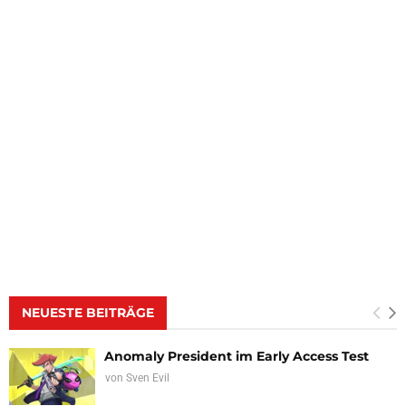
NEUESTE BEITRÄGE
Anomaly President im Early Access Test
von
Sven Evil