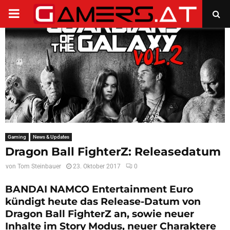
PRIMARY
MENU
Gaming
News & Updates
Dragon Ball FighterZ: Releasedatum
von
Tom Steinbauer
23. Oktober 2017
0
BANDAI NAMCO Entertainment Euro
kündigt heute das Release-Datum von
Dragon Ball FighterZ an, sowie neuer
Inhalte im Story Modus, neuer Charaktere