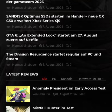
der gamescom 2026
von
Hannes Linsbauer
7. August 2026
0
SANDISK Optimus SSDs starten im Handel – neue GX
C50 erweitert Xbox Series X|S
von
Hannes Linsbauer
7. August 2026
0
GTA 6: „An Extended Look“ startet am 27. August
zuerst auf Netflix
von
Hannes Linsbauer
6. August 2026
0
The Division Resurgence startet regulär auf PC und
Steam
von
Hannes Linsbauer
6. August 2026
0
LATEST REVIEWS
Alle
PC
Konsole
Hardware
MEHR
Anomaly President im Early Access Test
von
Sven Evil
8. August 2026
0
Mistfall Hunter im Test