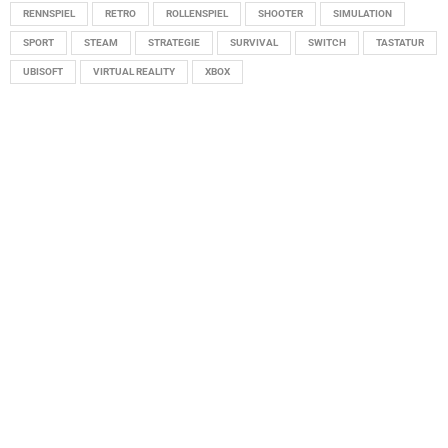
RENNSPIEL
RETRO
ROLLENSPIEL
SHOOTER
SIMULATION
SPORT
STEAM
STRATEGIE
SURVIVAL
SWITCH
TASTATUR
UBISOFT
VIRTUAL REALITY
XBOX