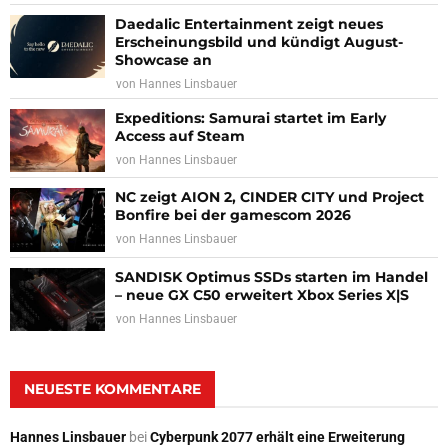
Daedalic Entertainment zeigt neues
Erscheinungsbild und kündigt August-
Showcase an
von
Hannes Linsbauer
Expeditions: Samurai startet im Early
Access auf Steam
von
Hannes Linsbauer
NC zeigt AION 2, CINDER CITY und Project
Bonfire bei der gamescom 2026
von
Hannes Linsbauer
SANDISK Optimus SSDs starten im Handel
– neue GX C50 erweitert Xbox Series X|S
von
Hannes Linsbauer
NEUESTE KOMMENTARE
Hannes Linsbauer
bei
Cyberpunk 2077 erhält eine Erweiterung