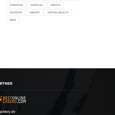
STRATEGIE
SURVIVAL
SWITCH
TASTATUR
UBISOFT
VIRTUAL REALITY
XBOX
RTNER
plekey.de