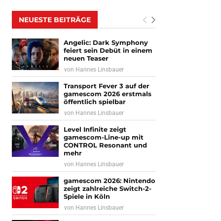
NEUESTE BEITRÄGE
Angelic: Dark Symphony
feiert sein Debüt in einem
neuen Teaser
von
Hannes Linsbauer
Transport Fever 3 auf der
gamescom 2026 erstmals
öffentlich spielbar
von
Hannes Linsbauer
Level Infinite zeigt
gamescom-Line-up mit
CONTROL Resonant und
mehr
von
Hannes Linsbauer
gamescom 2026: Nintendo
zeigt zahlreiche Switch-2-
Spiele in Köln
von
Hannes Linsbauer