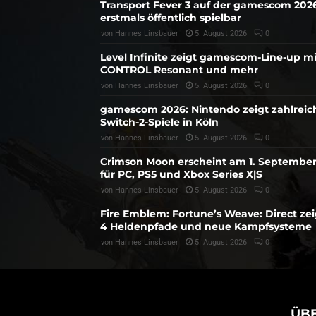
Transport Fever 3 auf der gamescom 202
erstmals öffentlich spielbar
von
Hannes Linsbauer
5. August 2026
0
Level Infinite zeigt gamescom-Line-up mi
CONTROL Resonant und mehr
von
Hannes Linsbauer
5. August 2026
0
gamescom 2026: Nintendo zeigt zahlreic
Switch-2-Spiele in Köln
von
Hannes Linsbauer
5. August 2026
0
Crimson Moon erscheint am 1. Septembe
für PC, PS5 und Xbox Series X|S
von
Hannes Linsbauer
5. August 2026
0
Fire Emblem: Fortune’s Weave: Direct zei
4 Heldenpfade und neue Kampfsysteme
von
Hannes Linsbauer
5. August 2026
0
ÜB