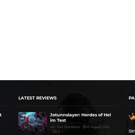
LATEST REVIEWS
PA
t
Jotunnslayer: Hordes of Hel
im Test
von
Tom Steinbauer
4. August 2026
Sim
0