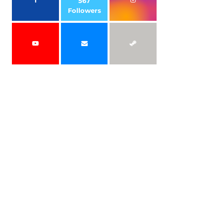
567
Followers