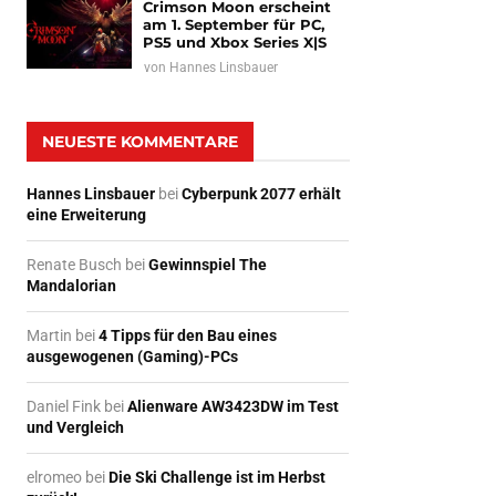
Crimson Moon erscheint
am 1. September für PC,
PS5 und Xbox Series X|S
von
Hannes Linsbauer
NEUESTE KOMMENTARE
Hannes Linsbauer
bei
Cyberpunk 2077 erhält
eine Erweiterung
Renate Busch
bei
Gewinnspiel The
Mandalorian
Martin
bei
4 Tipps für den Bau eines
ausgewogenen (Gaming)-PCs
Daniel Fink
bei
Alienware AW3423DW im Test
und Vergleich
elromeo
bei
Die Ski Challenge ist im Herbst