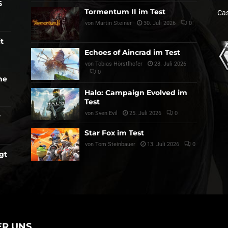
6
Tormentum II im Test
Cas
von
Martin Steiner
30. Juli 2026
0
t
Echoes of Aincrad im Test
von
Tobias Hörstlhofer
28. Juli 2026
0
he
Halo: Campaign Evolved im
Test
von
Sven Evil
25. Juli 2026
0
r
Star Fox im Test
von
Tom Steinbauer
13. Juli 2026
0
gt
ER UNS