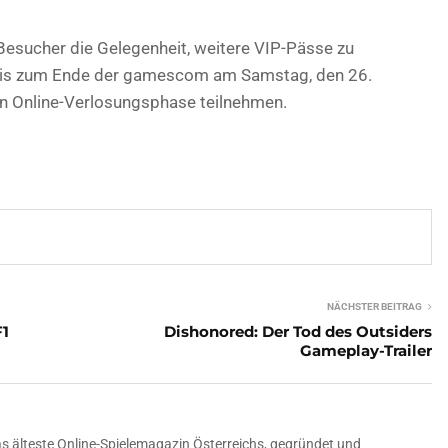
esucher die Gelegenheit, weitere VIP-Pässe zu
 bis zum Ende der gamescom am Samstag, den 26.
ten Online-Verlosungsphase teilnehmen.
NÄCHSTER BEITRAG
F1
Dishonored: Der Tod des Outsiders
Gameplay-Trailer
 älteste Online-Spielemagazin Österreichs, gegründet und