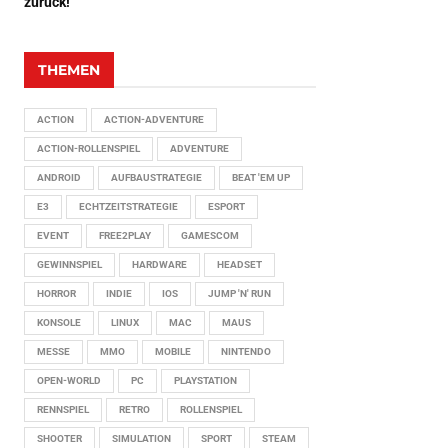
zurück!
THEMEN
ACTION
ACTION-ADVENTURE
ACTION-ROLLENSPIEL
ADVENTURE
ANDROID
AUFBAUSTRATEGIE
BEAT 'EM UP
E3
ECHTZEITSTRATEGIE
ESPORT
EVENT
FREE2PLAY
GAMESCOM
GEWINNSPIEL
HARDWARE
HEADSET
HORROR
INDIE
IOS
JUMP 'N' RUN
KONSOLE
LINUX
MAC
MAUS
MESSE
MMO
MOBILE
NINTENDO
OPEN-WORLD
PC
PLAYSTATION
RENNSPIEL
RETRO
ROLLENSPIEL
SHOOTER
SIMULATION
SPORT
STEAM