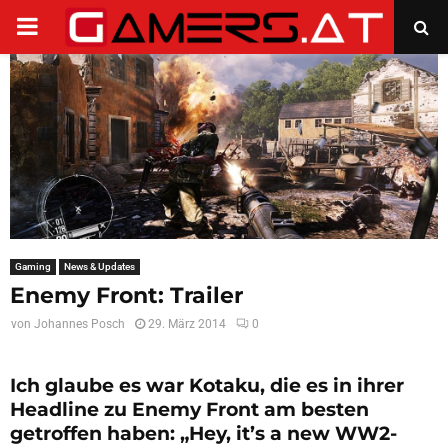
PRIMARY
MENU
Gaming
News & Updates
Enemy Front: Trailer
von
Johannes Posch
29. März 2014
0
Ich glaube es war Kotaku, die es in ihrer
Headline zu Enemy Front am besten
getroffen haben: „Hey, it’s a new WW2-