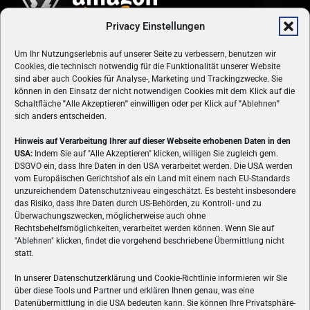
Privacy Einstellungen
Um Ihr Nutzungserlebnis auf unserer Seite zu verbessern, benutzen wir
Cookies, die technisch notwendig für die Funktionalität unserer Website
sind aber auch Cookies für Analyse-, Marketing und Trackingzwecke. Sie
können in den Einsatz der nicht notwendigen Cookies mit dem Klick auf die
Schaltfläche
"
Alle Akzeptieren
"
einwilligen oder per Klick auf
"
Ablehnen
"
sich anders entscheiden.
Hinweis auf Verarbeitung Ihrer auf dieser Webseite erhobenen Daten in den
USA:
Indem Sie auf "Alle Akzeptieren" klicken, willigen Sie zugleich gem.
ÜBER UNS
DSGVO ein, dass Ihre Daten in den USA verarbeitet werden. Die USA werden
vom Europäischen Gerichtshof als ein Land mit einem nach EU-Standards
VON GAMERN, FÜR GAMER! Gamers.at ist das älteste Online-
unzureichendem Datenschutzniveau eingeschätzt. Es besteht insbesondere
Spielemagazin Österreichs und bringt täglich aktuelle News,
das Risiko, dass Ihre Daten durch US-Behörden, zu Kontroll- und zu
Reviews und Videos zu PC- und Konsolenspielen, Gaming-
Überwachungszwecken, möglicherweise auch ohne
Hardware und aus der Welt des e-Sport's.
Rechtsbehelfsmöglichkeiten, verarbeitet werden können. Wenn Sie auf
"Ablehnen" klicken, findet die vorgehend beschriebene Übermittlung nicht
Schreib uns:
redaktion@gamers.at
statt.
In unserer Datenschutzerklärung und Cookie-Richtlinie informieren wir Sie
über diese Tools und Partner und erklären Ihnen genau, was eine
FOLGE UNS
Datenübermittlung in die USA bedeuten kann. Sie können Ihre Privatsphäre-