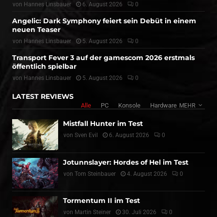
von
Hannes Linsbauer
6. August 2026
0
Angelic: Dark Symphony feiert sein Debüt in einem
neuen Teaser
von
Hannes Linsbauer
5. August 2026
0
Transport Fever 3 auf der gamescom 2026 erstmals
öffentlich spielbar
von
Hannes Linsbauer
5. August 2026
0
LATEST REVIEWS
Alle
PC
Konsole
Hardware
MEHR
Mistfall Hunter im Test
von
Sven Evil
6. August 2026
0
Jotunnslayer: Hordes of Hel im Test
von
Tom Steinbauer
4. August 2026
0
Tormentum II im Test
von
Martin Steiner
30. Juli 2026
0