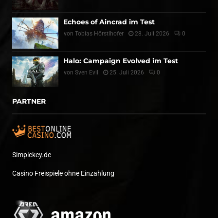
Echoes of Aincrad im Test
von
Tobias Hörstlhofer
28. Juli 2026
0
Halo: Campaign Evolved im Test
von
Sven Evil
25. Juli 2026
0
PARTNER
Simplekey.de
Casino Freispiele ohne Einzahlung