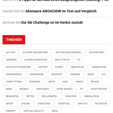
Daniel Fink
bei
Alienware AW3423DW im Test und Vergleich
elromeo
bei
Die Ski Challenge ist im Herbst zurück!
THEMEN
ACTION
ACTION-ADVENTURE
ACTION-ROLLENSPIEL
ADVENTURE
ANDROID
AUFBAUSTRATEGIE
BEAT 'EM UP
E3
ECHTZEITSTRATEGIE
ESPORT
EVENT
FREE2PLAY
GAMESCOM
GEWINNSPIEL
HARDWARE
HEADSET
HORROR
INDIE
IOS
JUMP 'N' RUN
KONSOLE
LINUX
MAC
MAUS
MESSE
MMO
MOBILE
NINTENDO
OPEN-WORLD
PC
PLAYSTATION
RENNSPIEL
RETRO
ROLLENSPIEL
SHOOTER
SIMULATION
SPORT
STEAM
STRATEGIE
SURVIVAL
SWITCH
TASTATUR
UBISOFT
VIRTUAL REALITY
XBOX