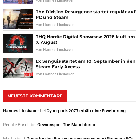
von
Hannes Linsbauer
The Division Resurgence startet regulär auf
PC und Steam
von
Hannes Linsbauer
THQ Nordic Digital Showcase 2026 läuft am
7. August
von
Hannes Linsbauer
Ex Sanguis startet am 10. September in den
Steam Early Access
von
Hannes Linsbauer
NEUESTE KOMMENTARE
Hannes Linsbauer
bei
Cyberpunk 2077 erhält eine Erweiterung
Renate Busch
bei
Gewinnspiel The Mandalorian
Martin
bei
4 Tipps für den Bau eines ausgewogenen (Gaming)-PCs