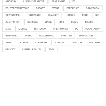
ANDROID
AUFBAUSTRATEGIE
BEAT 'EM UP
E3
ECHTZEITSTRATEGIE
ESPORT
EVENT
FREE2PLAY
GAMESCOM
GEWINNSPIEL
HARDWARE
HEADSET
HORROR
INDIE
IOS
JUMP 'N' RUN
KONSOLE
LINUX
MAC
MAUS
MESSE
MMO
MOBILE
NINTENDO
OPEN-WORLD
PC
PLAYSTATION
RENNSPIEL
RETRO
ROLLENSPIEL
SHOOTER
SIMULATION
SPORT
STEAM
STRATEGIE
SURVIVAL
SWITCH
TASTATUR
UBISOFT
VIRTUAL REALITY
XBOX