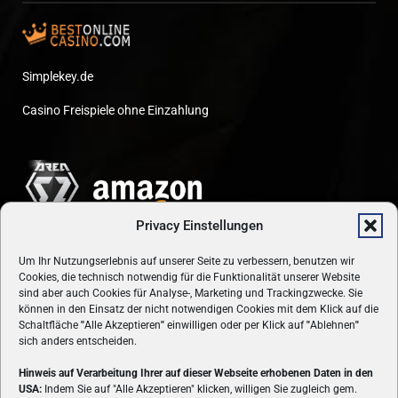
Simplekey.de
Casino Freispiele ohne Einzahlung
Privacy Einstellungen
Um Ihr Nutzungserlebnis auf unserer Seite zu verbessern, benutzen wir
Cookies, die technisch notwendig für die Funktionalität unserer Website
sind aber auch Cookies für Analyse-, Marketing und Trackingzwecke. Sie
können in den Einsatz der nicht notwendigen Cookies mit dem Klick auf die
Schaltfläche
"
Alle Akzeptieren
"
einwilligen oder per Klick auf
"
Ablehnen
"
sich anders entscheiden.
Hinweis auf Verarbeitung Ihrer auf dieser Webseite erhobenen Daten in den
USA:
Indem Sie auf "Alle Akzeptieren" klicken, willigen Sie zugleich gem.
ÜBER UNS