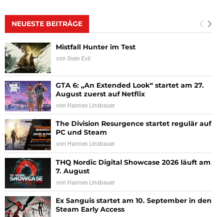
NEUESTE BEITRÄGE
Mistfall Hunter im Test
von
Sven Evil
GTA 6: „An Extended Look“ startet am 27.
August zuerst auf Netflix
von
Hannes Linsbauer
The Division Resurgence startet regulär auf
PC und Steam
von
Hannes Linsbauer
THQ Nordic Digital Showcase 2026 läuft am
7. August
von
Hannes Linsbauer
Ex Sanguis startet am 10. September in den
Steam Early Access