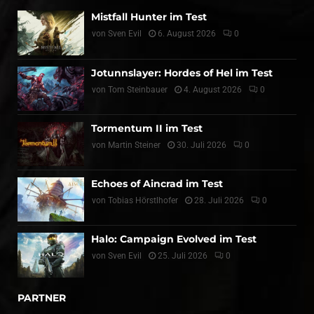
Mistfall Hunter im Test
von
Sven Evil
6. August 2026
0
Jotunnslayer: Hordes of Hel im Test
von
Tom Steinbauer
4. August 2026
0
Tormentum II im Test
von
Martin Steiner
30. Juli 2026
0
Echoes of Aincrad im Test
von
Tobias Hörstlhofer
28. Juli 2026
0
Halo: Campaign Evolved im Test
von
Sven Evil
25. Juli 2026
0
PARTNER