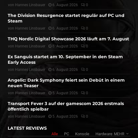
von
Hannes Linsbauer
6. August 2026
0
The Division Resurgence startet regulär auf PC und
Steam
von
Hannes Linsbauer
6. August 2026
0
THQ Nordic Digital Showcase 2026 läuft am 7. August
von
Hannes Linsbauer
6. August 2026
0
Ex Sanguis startet am 10. September in den Steam
Early Access
von
Hannes Linsbauer
6. August 2026
0
Angelic: Dark Symphony feiert sein Debüt in einem
neuen Teaser
von
Hannes Linsbauer
5. August 2026
0
Transport Fever 3 auf der gamescom 2026 erstmals
öffentlich spielbar
von
Hannes Linsbauer
5. August 2026
0
LATEST REVIEWS
Alle
PC
Konsole
Hardware
MEHR