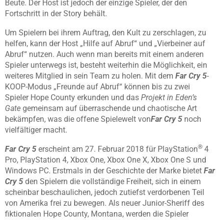
Beute. Der Host ist jedoch der einzige Spieler, der den
Fortschritt in der Story behält.
Um Spielern bei ihrem Auftrag, den Kult zu zerschlagen, zu
helfen, kann der Host „Hilfe auf Abruf“ und „Vierbeiner auf
Abruf“ nutzen. Auch wenn man bereits mit einem anderen
Spieler unterwegs ist, besteht weiterhin die Möglichkeit, ein
weiteres Mitglied in sein Team zu holen. Mit dem
Far Cry
5
-
KOOP-Modus „Freunde auf Abruf“ können bis zu zwei
Spieler Hope County erkunden und das
Projekt in Eden’s
Gate
gemeinsam auf überraschende und chaotische Art
bekämpfen, was die offene Spielewelt von
Far Cry 5
noch
vielfältiger macht.
®
Far Cry 5
erscheint am 27. Februar 2018 für PlayStation
4
Pro, PlayStation 4, Xbox One, Xbox One X, Xbox One S und
Windows PC. Erstmals in der Geschichte der Marke bietet
Far
Cry 5
den Spielern die vollständige Freiheit, sich in einem
scheinbar beschaulichen, jedoch zutiefst verdorbenen Teil
von Amerika frei zu bewegen. Als neuer Junior-Sheriff des
fiktionalen Hope County, Montana, werden die Spieler