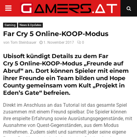
PRIMARY
MENU
Gaming
News & Updates
Far Cry 5 Online-KOOP-Modus
von
Tom Steinbauer
1. November 2017
0
Ubisoft kündigt Details zu dem Far
Cry 5 Online-KOOP-Modus „Freunde auf
Abruf“ an. Dort können Spieler mit einem
ihrer Freunde ein Team bilden und Hope
County gemeinsam vom Kult „Projekt in
Eden’s Gate“ befreien.
Direkt im Anschluss an das Tutorial ist das gesamte Spiel
zusammen mit einem Freund spielbar. Die Spieler können
ihre erspielte Erfahrung sowie Ausrüstungsgegenstände, mit
Ausnahme von Quest-Gegenständen, aus dem Modus
mitnehmen. Zudem sieht und sammelt jeder seine eigene