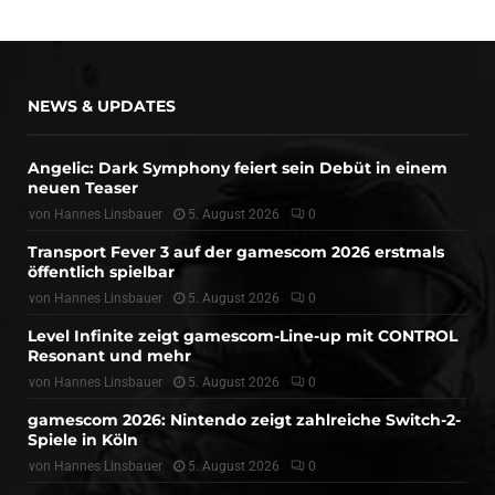
NEWS & UPDATES
Angelic: Dark Symphony feiert sein Debüt in einem
neuen Teaser
von
Hannes Linsbauer
5. August 2026
0
Transport Fever 3 auf der gamescom 2026 erstmals
öffentlich spielbar
von
Hannes Linsbauer
5. August 2026
0
Level Infinite zeigt gamescom-Line-up mit CONTROL
Resonant und mehr
von
Hannes Linsbauer
5. August 2026
0
gamescom 2026: Nintendo zeigt zahlreiche Switch-2-
Spiele in Köln
von
Hannes Linsbauer
5. August 2026
0