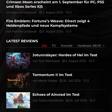
Crimson Moon erscheint am 1. September für PC, PS5
und Xbox Series X|S
von
Hannes Linsbauer
5. August 2026
0
Fire Emblem: Fortune’s Weave: Direct zeigt 4
Heldenpfade und neue Kampfsysteme
von
Hannes Linsbauer
5. August 2026
0
LATEST REVIEWS
Alle
PC
Konsole
Hardware
MEHR
Jotunnslayer: Hordes of Hel im Test
von
Tom Steinbauer
4. August 2026
0
Tormentum II im Test
von
Martin Steiner
30. Juli 2026
0
Echoes of Aincrad im Test
von
Tobias Hörstlhofer
28. Juli 2026
0