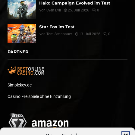
Halo: Campaign Evolved im Test
von
Sven Evil
25. Juli 2026
0
Star Fox im Test
von
Tom Steinbauer
13. Juli 2026
0
PARTNER
Simplekey.de
Casino Freispiele ohne Einzahlung