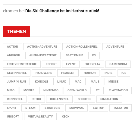
elromeo
bei
Die Ski Challenge ist im Herbst zurück!
THEMEN
ACTION
ACTION-ADVENTURE
ACTION-ROLLENSPIEL
ADVENTURE
ANDROID
AUFBAUSTRATEGIE
BEAT 'EM UP
E3
ECHTZEITSTRATEGIE
ESPORT
EVENT
FREE2PLAY
GAMESCOM
GEWINNSPIEL
HARDWARE
HEADSET
HORROR
INDIE
IOS
JUMP 'N' RUN
KONSOLE
LINUX
MAC
MAUS
MESSE
MMO
MOBILE
NINTENDO
OPEN-WORLD
PC
PLAYSTATION
RENNSPIEL
RETRO
ROLLENSPIEL
SHOOTER
SIMULATION
SPORT
STEAM
STRATEGIE
SURVIVAL
SWITCH
TASTATUR
UBISOFT
VIRTUAL REALITY
XBOX