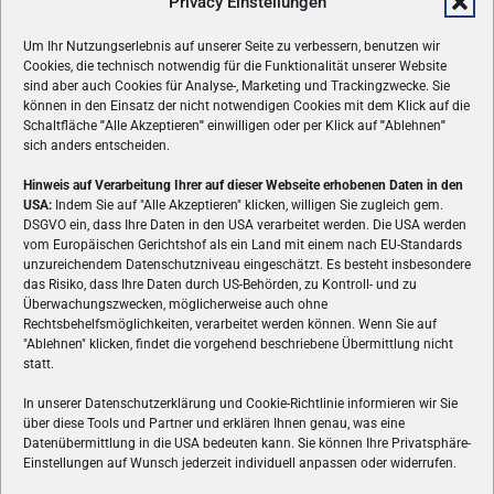
Privacy Einstellungen
Um Ihr Nutzungserlebnis auf unserer Seite zu verbessern, benutzen wir
Cookies, die technisch notwendig für die Funktionalität unserer Website
sind aber auch Cookies für Analyse-, Marketing und Trackingzwecke. Sie
können in den Einsatz der nicht notwendigen Cookies mit dem Klick auf die
Schaltfläche
"
Alle Akzeptieren
"
einwilligen oder per Klick auf
"
Ablehnen
"
sich anders entscheiden.
Hinweis auf Verarbeitung Ihrer auf dieser Webseite erhobenen Daten in den
USA:
Indem Sie auf "Alle Akzeptieren" klicken, willigen Sie zugleich gem.
ÜBER UNS
DSGVO ein, dass Ihre Daten in den USA verarbeitet werden. Die USA werden
vom Europäischen Gerichtshof als ein Land mit einem nach EU-Standards
VON GAMERN, FÜR GAMER! Gamers.at ist das älteste Online-
unzureichendem Datenschutzniveau eingeschätzt. Es besteht insbesondere
Spielemagazin Österreichs und bringt täglich aktuelle News,
das Risiko, dass Ihre Daten durch US-Behörden, zu Kontroll- und zu
Reviews und Videos zu PC- und Konsolenspielen, Gaming-
Überwachungszwecken, möglicherweise auch ohne
Hardware und aus der Welt des e-Sport's.
Rechtsbehelfsmöglichkeiten, verarbeitet werden können. Wenn Sie auf
"Ablehnen" klicken, findet die vorgehend beschriebene Übermittlung nicht
Schreib uns:
redaktion@gamers.at
statt.
In unserer Datenschutzerklärung und Cookie-Richtlinie informieren wir Sie
über diese Tools und Partner und erklären Ihnen genau, was eine
FOLGE UNS
Datenübermittlung in die USA bedeuten kann. Sie können Ihre Privatsphäre-
Einstellungen auf Wunsch jederzeit individuell anpassen oder widerrufen.