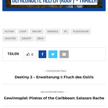
ACTION
COOP
FAR CRY
KONSOLE
PC
PLAYSTATION
SHOOTER
UBISOFT
XBOX
TEILEN
0
VORIGER BEITRAG
Destiny 2 – Erweiterung I: Fluch des Osiris
NÄCHSTER BEITRAG
Gewinnspiel: Pirates of the Caribbean: Salazars Rache