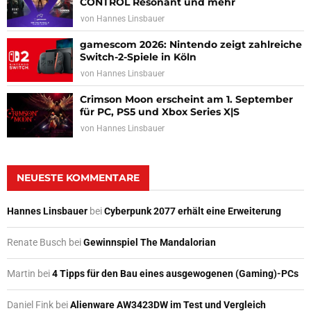
CONTROL Resonant und mehr
von
Hannes Linsbauer
gamescom 2026: Nintendo zeigt zahlreiche
Switch-2-Spiele in Köln
von
Hannes Linsbauer
Crimson Moon erscheint am 1. September
für PC, PS5 und Xbox Series X|S
von
Hannes Linsbauer
NEUESTE KOMMENTARE
Hannes Linsbauer
bei
Cyberpunk 2077 erhält eine Erweiterung
Renate Busch
bei
Gewinnspiel The Mandalorian
Martin
bei
4 Tipps für den Bau eines ausgewogenen (Gaming)-PCs
Daniel Fink
bei
Alienware AW3423DW im Test und Vergleich