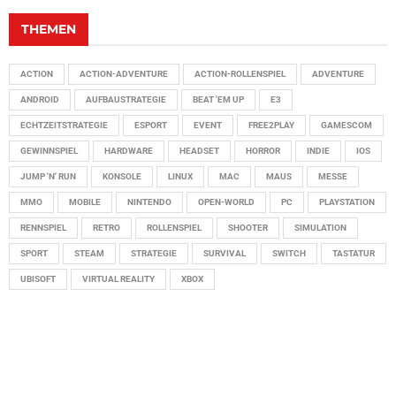
THEMEN
ACTION
ACTION-ADVENTURE
ACTION-ROLLENSPIEL
ADVENTURE
ANDROID
AUFBAUSTRATEGIE
BEAT 'EM UP
E3
ECHTZEITSTRATEGIE
ESPORT
EVENT
FREE2PLAY
GAMESCOM
GEWINNSPIEL
HARDWARE
HEADSET
HORROR
INDIE
IOS
JUMP 'N' RUN
KONSOLE
LINUX
MAC
MAUS
MESSE
MMO
MOBILE
NINTENDO
OPEN-WORLD
PC
PLAYSTATION
RENNSPIEL
RETRO
ROLLENSPIEL
SHOOTER
SIMULATION
SPORT
STEAM
STRATEGIE
SURVIVAL
SWITCH
TASTATUR
UBISOFT
VIRTUAL REALITY
XBOX