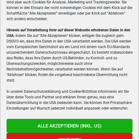
sind aber auch Cookies für Analyse-, Marketing und Trackingzwecke. Sie
können in den Einsatz der nicht notwendigen Cookies mit dem Klick auf die
Schaltfläche
"
Alle Akzeptieren
"
einwilligen oder per Klick auf
"
Ablehnen
"
sich anders entscheiden.
Hinweis auf Verarbeitung Ihrer auf dieser Webseite erhobenen Daten in den
USA:
Indem Sie auf "Alle Akzeptieren" klicken, willigen Sie zugleich gem.
ÜBER UNS
DSGVO ein, dass Ihre Daten in den USA verarbeitet werden. Die USA werden
vom Europäischen Gerichtshof als ein Land mit einem nach EU-Standards
VON GAMERN, FÜR GAMER! Gamers.at ist das älteste Online-
unzureichendem Datenschutzniveau eingeschätzt. Es besteht insbesondere
Spielemagazin Österreichs und bringt täglich aktuelle News,
das Risiko, dass Ihre Daten durch US-Behörden, zu Kontroll- und zu
Reviews und Videos zu PC- und Konsolenspielen, Gaming-
Überwachungszwecken, möglicherweise auch ohne
Rechtsbehelfsmöglichkeiten, verarbeitet werden können. Wenn Sie auf
Hardware und aus der Welt des e-Sport's.
"Ablehnen" klicken, findet die vorgehend beschriebene Übermittlung nicht
statt.
Schreib uns:
redaktion@gamers.at
In unserer Datenschutzerklärung und Cookie-Richtlinie informieren wir Sie
über diese Tools und Partner und erklären Ihnen genau, was eine
FOLGE UNS
Datenübermittlung in die USA bedeuten kann. Sie können Ihre Privatsphäre-
Einstellungen auf Wunsch jederzeit individuell anpassen oder widerrufen.
ALLE AKZEPTIEREN (INKL. US)