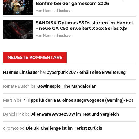
Bonfire bei der gamescom 2026
von
Hannes Linsbauer
SANDISK Optimus SSDs starten im Handel
– neue GX C50 erweitert Xbox Series X|S
von
Hannes Linsbauer
NEUESTE KOMMENTARE
Hannes Linsbauer
bei
Cyberpunk 2077 erhält eine Erweiterung
Renate Busch
bei
Gewinnspiel The Mandalorian
Martin
bei
4 Tipps für den Bau eines ausgewogenen (Gaming)-PCs
Daniel Fink
bei
Alienware AW3423DW im Test und Vergleich
elromeo
bei
Die Ski Challenge ist im Herbst zurück!