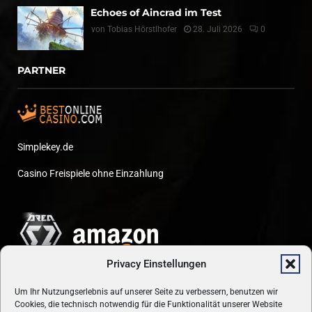
Echoes of Aincrad im Test
von
Tobias Hörstlhofer
28. Juli 2026
0
PARTNER
Simplekey.de
Casino Freispiele ohne Einzahlung
Privacy Einstellungen
Um Ihr Nutzungserlebnis auf unserer Seite zu verbessern, benutzen wir
Cookies, die technisch notwendig für die Funktionalität unserer Website