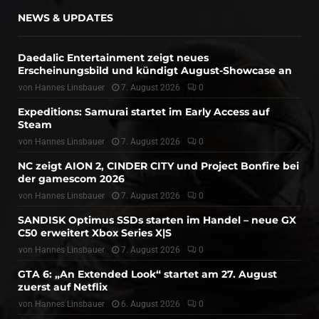
NEWS & UPDATES
Daedalic Entertainment zeigt neues
Erscheinungsbild und kündigt August-Showcase an
von
Hannes Linsbauer
7. August 2026
0
Expeditions: Samurai startet im Early Access auf
Steam
von
Hannes Linsbauer
7. August 2026
0
NC zeigt AION 2, CINDER CITY und Project Bonfire bei
der gamescom 2026
von
Hannes Linsbauer
7. August 2026
0
SANDISK Optimus SSDs starten im Handel – neue GX
C50 erweitert Xbox Series X|S
von
Hannes Linsbauer
7. August 2026
0
GTA 6: „An Extended Look“ startet am 27. August
zuerst auf Netflix
von
Hannes Linsbauer
6. August 2026
0