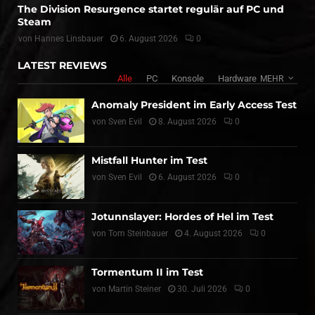
The Division Resurgence startet regulär auf PC und
Steam
von
Hannes Linsbauer
6. August 2026
0
LATEST REVIEWS
Alle
PC
Konsole
Hardware
MEHR
Anomaly President im Early Access Test
von
Sven Evil
8. August 2026
0
Mistfall Hunter im Test
von
Sven Evil
6. August 2026
0
Jotunnslayer: Hordes of Hel im Test
von
Tom Steinbauer
4. August 2026
0
Tormentum II im Test
von
Martin Steiner
30. Juli 2026
0