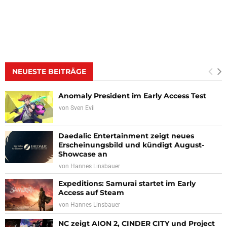
NEUESTE BEITRÄGE
Anomaly President im Early Access Test
von
Sven Evil
Daedalic Entertainment zeigt neues
Erscheinungsbild und kündigt August-
Showcase an
von
Hannes Linsbauer
Expeditions: Samurai startet im Early
Access auf Steam
von
Hannes Linsbauer
NC zeigt AION 2, CINDER CITY und Project