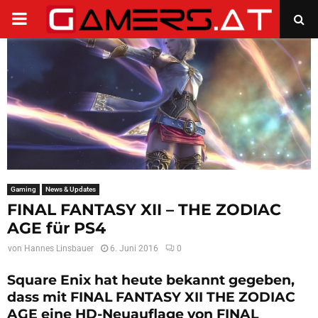
PRIMARY
MENU
Gaming
News & Updates
FINAL FANTASY XII – THE ZODIAC
AGE für PS4
von
Hannes Linsbauer
6. Juni 2016
0
Square Enix hat heute bekannt gegeben,
dass mit FINAL FANTASY XII THE ZODIAC
AGE eine HD-Neuauflage von FINAL