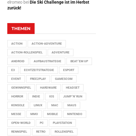
elromeo
bei
Die Ski Challenge ist im Herbst
zurück!
THEMEN
ACTION
ACTION-ADVENTURE
ACTION-ROLLENSPIEL
ADVENTURE
ANDROID
AUFBAUSTRATEGIE
BEAT 'EM UP
E3
ECHTZEITSTRATEGIE
ESPORT
EVENT
FREE2PLAY
GAMESCOM
GEWINNSPIEL
HARDWARE
HEADSET
HORROR
INDIE
IOS
JUMP 'N' RUN
KONSOLE
LINUX
MAC
MAUS
MESSE
MMO
MOBILE
NINTENDO
OPEN-WORLD
PC
PLAYSTATION
RENNSPIEL
RETRO
ROLLENSPIEL