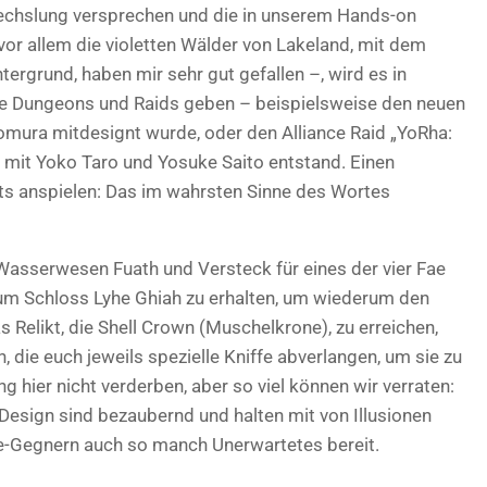
echslung versprechen und die in unserem Hands-on
vor allem die violetten Wälder von Lakeland, mit dem
tergrund, haben mir sehr gut gefallen –, wird es in
ue Dungeons und Raids geben – beispielsweise den neuen
omura mitdesignt wurde, oder den Alliance Raid „YoRha:
mit Yoko Taro und Yosuke Saito entstand. Einen
its anspielen: Das im wahrsten Sinne des Wortes
asserwesen Fuath und Versteck für eines der vier Fae
 zum Schloss Lyhe Ghiah zu erhalten, um wiederum den
 Relikt, die Shell Crown (Muschelkrone), zu erreichen,
, die euch jeweils spezielle Kniffe abverlangen, um sie zu
 hier nicht verderben, aber so viel können wir verraten:
esign sind bezaubernd und halten mit von Illusionen
Gegnern auch so manch Unerwartetes bereit.