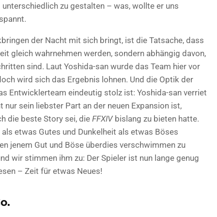
g unterschiedlich zu gestalten – was, wollte er uns
espannt.
ringen der Nacht mit sich bringt, ist die Tatsache, dass
r Zeit gleich wahrnehmen werden, sondern abhängig davon,
chritten sind. Laut Yoshida-san wurde das Team hier vor
doch wird sich das Ergebnis lohnen. Und die Optik der
s Entwicklerteam eindeutig stolz ist: Yoshida-san verriet
t nur sein liebster Part an der neuen Expansion ist,
 die beste Story sei, die
FFXIV
bislang zu bieten hatte.
t als etwas Gutes und Dunkelheit als etwas Böses
ben jenem Gut und Böse überdies verschwimmen zu
und wir stimmen ihm zu: Der Spieler ist nun lange genug
esen – Zeit für etwas Neues!
o.