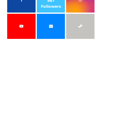
567
Followers