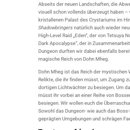
Abseits der neuen Landschaften, die Abw
visuell schon vollends überzeugt haben – 
kristallenen Palast des Crystariums im Hin
Shadowbringers
natürlich auch wieder ne
High-Level Raid „Eden“, der von Tetsuya N
Dark Apocalypse“, der in Zusammenarbeit 
Dungeon durften wir dabei ebenfalls bere
magische Reich von Dohn Mheg.
Dohn Mheg ist das Reich der mystischen W
Relikte, die ihr finden müsst, um Zugang
dortigen Lichtwächter zu besiegen. Um das
müsst ihr vorbei an einer Reihe von Bossen
besiegen. Wir wollen euch die Überraschung
Sowohl das Dungeon- wie auch das Boss-D
geprägten Umgebungen und schrägen Fae-