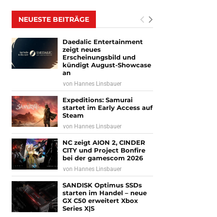
NEUESTE BEITRÄGE
Daedalic Entertainment
zeigt neues
Erscheinungsbild und
kündigt August-Showcase
an
von
Hannes Linsbauer
Expeditions: Samurai
startet im Early Access auf
Steam
von
Hannes Linsbauer
NC zeigt AION 2, CINDER
CITY und Project Bonfire
bei der gamescom 2026
von
Hannes Linsbauer
SANDISK Optimus SSDs
starten im Handel – neue
GX C50 erweitert Xbox
Series X|S