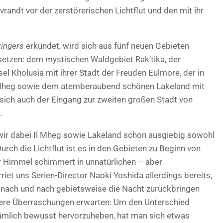
vrandt vor der zerstörerischen Lichtflut und den mit ihr
ingers
erkundet, wird sich aus fünf neuen Gebieten
etzen: dem mystischen Waldgebiet Rak’tika, der
l Kholusia mit ihrer Stadt der Freuden Eulmore, der in
 Mheg sowie dem atemberaubend schönen Lakeland mit
m sich auch der Eingang zur zweiten großen Stadt von
.
wir dabei Il Mheg sowie Lakeland schon ausgiebig sowohl
rch die Lichtflut ist es in den Gebieten zu Beginn von
 Himmel schimmert in unnatürlichen – aber
iet uns Serien-Director Naoki Yoshida allerdings bereits,
n nach und nach gebietsweise die Nacht zurückbringen
ere Überraschungen erwarten: Um den Unterschied
ämlich bewusst hervorzuheben, hat man sich etwas