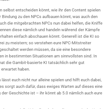
un selbst entscheiden könnt, wie ihr den Content spielen
r Bindung zu den NPCs aufbauen könnt, was auch den
uch die mitgebrachten NPCs nun dabei helfen, die Kniffe
 kennen diese nämlich und handeln während der Kämpfe
erhalten einfach abschauen könnt. Generell ist die KI so
ei zu meistern; so verstehen eure NPC-Mitstreiter
sgeschaltet werden müssen, da sie eine besondere
n in bestimmten Situationen am sinnvollsten sind. In
t die Gambit-basierte KI tatsächlich sehr gut
r erwartet haben.
ässt euch nicht nur alleine spielen und hilft euch dabei,
es sorgt auch dafür, dass ewiges Warten auf dieses eine
ng der Geschichte ist – ihr könnt ab 5.0 nämlich auch eure