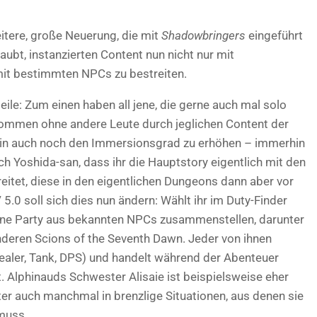
itere, große Neuerung, die mit
Shadowbringers
eingeführt
laubt, instanzierten Content nun nicht nur mit
mit bestimmten NPCs zu bestreiten.
ile: Zum einen haben all jene, die gerne auch mal solo
lkommen ohne andere Leute durch jeglichen Content der
ein auch noch den Immersionsgrad zu erhöhen – immerhin
ch Yoshida-san, dass ihr die Hauptstory eigentlich mit den
itet, diese in den eigentlichen Dungeons dann aber vor
.0 soll sich dies nun ändern: Wählt ihr im Duty-Finder
 eine Party aus bekannten NPCs zusammenstellen, darunter
nderen Scions of the Seventh Dawn. Jeder von ihnen
aler, Tank, DPS) und handelt während der Abenteuer
t. Alphinauds Schwester Alisaie ist beispielsweise eher
nter auch manchmal in brenzlige Situationen, aus denen sie
 muss.