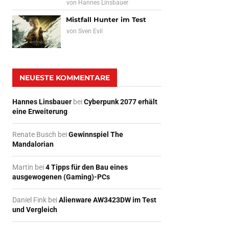
von
Hannes Linsbauer
Mistfall Hunter im Test
von
Sven Evil
NEUESTE KOMMENTARE
Hannes Linsbauer
bei
Cyberpunk 2077 erhält
eine Erweiterung
Renate Busch
bei
Gewinnspiel The
Mandalorian
Martin
bei
4 Tipps für den Bau eines
ausgewogenen (Gaming)-PCs
Daniel Fink
bei
Alienware AW3423DW im Test
und Vergleich