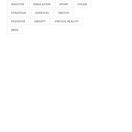
SHOOTER
SIMULATION
SPORT
STEAM
STRATEGIE
SURVIVAL
SWITCH
TASTATUR
UBISOFT
VIRTUAL REALITY
XBOX