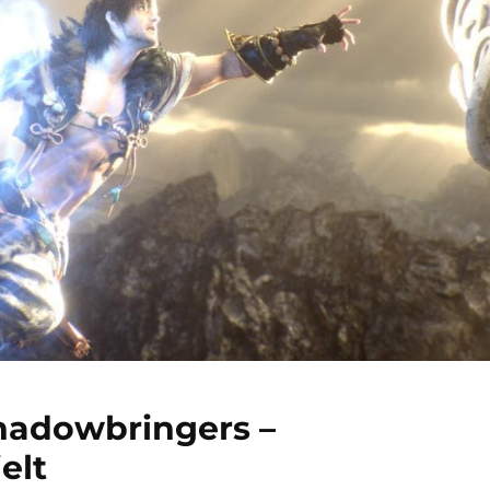
Shadowbringers –
elt