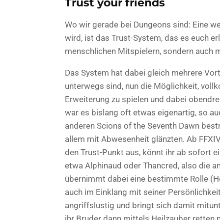
Trust your friends
Wo wir gerade bei Dungeons sind: Eine we
wird, ist das Trust-System, das es euch er
menschlichen Mitspielern, sondern auch 
Das System hat dabei gleich mehrere Vorte
unterwegs sind, nun die Möglichkeit, vol
Erweiterung zu spielen und dabei obendr
war es bislang oft etwas eigenartig, so au
anderen Scions of the Seventh Dawn bestre
allem mit Abwesenheit glänzten. Ab FFXIV 5
den Trust-Punkt aus, könnt ihr ab sofort
etwa Alphinaud oder Thancred, also die a
übernimmt dabei eine bestimmte Rolle (He
auch im Einklang mit seiner Persönlichkei
angriffslustig und bringt sich damit mitu
ihr Bruder dann mittels Heilzauber retten