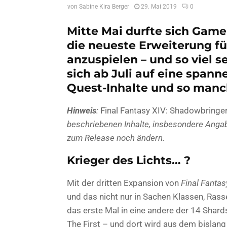
von
Sabine Kira Berger
29. Mai 2019
0
Mitte Mai durfte sich Gam
die neueste Erweiterung f
anzuspielen – und so viel 
sich ab Juli auf eine spann
Quest-Inhalte und so manc
Hinweis
:
Final Fantasy XIV: Shadowbringe
beschriebenen Inhalte, insbesondere Angab
zum Release noch ändern.
Krieger des Lichts… ?
Mit der dritten Expansion von
Final Fantas
und das nicht nur in Sachen Klassen, Rass
das erste Mal in eine andere der 14 Shard
The First – und dort wird aus dem bislang 