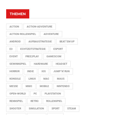
THEMEN
ACTION
ACTION-ADVENTURE
ACTION-ROLLENSPIEL
ADVENTURE
ANDROID
AUFBAUSTRATEGIE
BEAT 'EM UP
E3
ECHTZEITSTRATEGIE
ESPORT
EVENT
FREE2PLAY
GAMESCOM
GEWINNSPIEL
HARDWARE
HEADSET
HORROR
INDIE
IOS
JUMP 'N' RUN
KONSOLE
LINUX
MAC
MAUS
MESSE
MMO
MOBILE
NINTENDO
OPEN-WORLD
PC
PLAYSTATION
RENNSPIEL
RETRO
ROLLENSPIEL
SHOOTER
SIMULATION
SPORT
STEAM