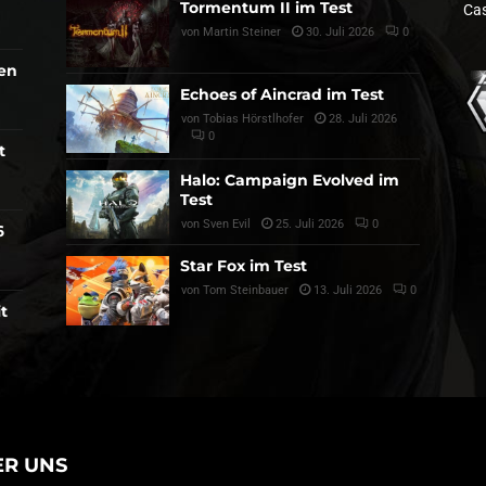
Tormentum II im Test
Cas
von
Martin Steiner
30. Juli 2026
0
den
Echoes of Aincrad im Test
von
Tobias Hörstlhofer
28. Juli 2026
0
t
Halo: Campaign Evolved im
Test
von
Sven Evil
25. Juli 2026
0
6
Star Fox im Test
von
Tom Steinbauer
13. Juli 2026
0
t
ER UNS