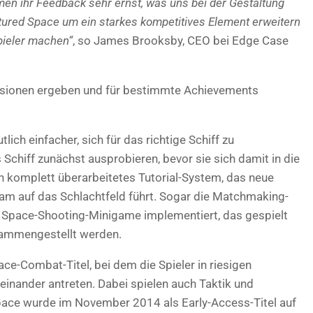
n ihr Feedback sehr ernst, was uns bei der Gestaltung
ctured Space um ein starkes kompetitives Element erweitern
pieler machen“
, so James Brooksby, CEO bei Edge Case
ssionen ergeben und für bestimmte Achievements
lich einfacher, sich für das richtige Schiff zu
 Schiff zunächst ausprobieren, bevor sie sich damit in die
n komplett überarbeitetes Tutorial-System, das neue
am auf das Schlachtfeld führt. Sogar die Matchmaking-
n Space-Shooting-Minigame implementiert, das gespielt
ammengestellt werden.
ce-Combat-Titel, bei dem die Spieler in riesigen
inander antreten. Dabei spielen auch Taktik und
 Space wurde im November 2014 als Early-Access-Titel auf