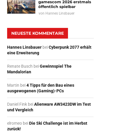
gamescom 2026 erstmals
öffentlich spielbar
von
Hannes Linsbauer
NEUESTE KOMMENTARE
Hannes Linsbauer
bei
Cyberpunk 2077 erhält
eine Erweiterung
Renate Busch
bei
Gewinnspiel The
Mandalorian
Martin
bei
4 Tipps für den Bau eines
ausgewogenen (Gaming)-PCs
Daniel Fink
bei
Alienware AW3423DW im Test
und Vergleich
elromeo
bei
Die Ski Challenge ist im Herbst
zurück!