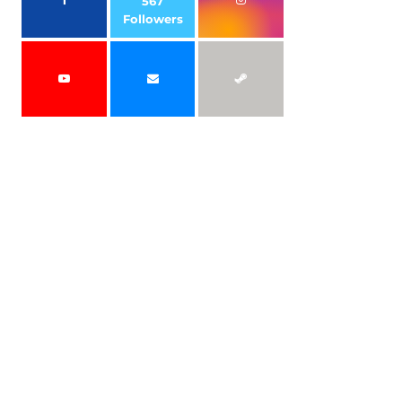
567
Followers