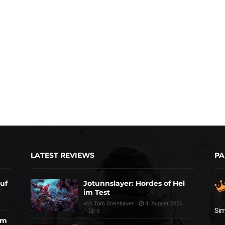
LATEST REVIEWS
PA
auf
Jotunnslayer: Hordes of Hel
im Test
von
Tom Steinbauer
4. August 2026
Sim
0
am