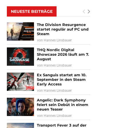
NEUESTE BEITRÄGE
The Division Resurgence
startet regulär auf PC und
Steam
von
Hannes Linsbauer
THQ Nordic Digital
Showcase 2026 läuft am 7.
August
von
Hannes Linsbauer
Ex Sanguis startet am 10.
September in den Steam
Early Access
von
Hannes Linsbauer
Angelic: Dark Symphony
feiert sein Debüt in einem
neuen Teaser
von
Hannes Linsbauer
Transport Fever 3 auf der