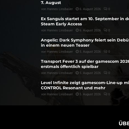
7. August
von
Hannes Linsbauer
6. August 2026
0
Ex Sanguis startet am 10. September in 
Steam Early Access
von
Hannes Linsbauer
6. August 2026
0
Angelic: Dark Symphony feiert sein Debü
in einem neuen Teaser
von
Hannes Linsbauer
5. August 2026
0
Transport Fever 3 auf der gamescom 202
erstmals öffentlich spielbar
von
Hannes Linsbauer
5. August 2026
0
Level Infinite zeigt gamescom-Line-up mi
CONTROL Resonant und mehr
von
Hannes Linsbauer
5. August 2026
0
ÜB