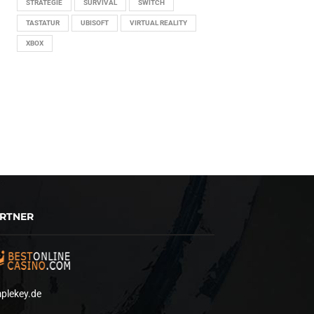
STRATEGIE
SURVIVAL
SWITCH
TASTATUR
UBISOFT
VIRTUAL REALITY
XBOX
RTNER
plekey.de