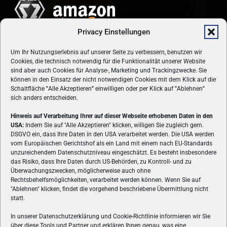
Privacy Einstellungen
Um Ihr Nutzungserlebnis auf unserer Seite zu verbessern, benutzen wir
Cookies, die technisch notwendig für die Funktionalität unserer Website
sind aber auch Cookies für Analyse-, Marketing und Trackingzwecke. Sie
können in den Einsatz der nicht notwendigen Cookies mit dem Klick auf die
Schaltfläche
"
Alle Akzeptieren
"
einwilligen oder per Klick auf
"
Ablehnen
"
sich anders entscheiden.
Hinweis auf Verarbeitung Ihrer auf dieser Webseite erhobenen Daten in den
USA:
Indem Sie auf "Alle Akzeptieren" klicken, willigen Sie zugleich gem.
ÜBER UNS
DSGVO ein, dass Ihre Daten in den USA verarbeitet werden. Die USA werden
vom Europäischen Gerichtshof als ein Land mit einem nach EU-Standards
VON GAMERN, FÜR GAMER! Gamers.at ist das älteste Online-
unzureichendem Datenschutzniveau eingeschätzt. Es besteht insbesondere
Spielemagazin Österreichs und bringt täglich aktuelle News,
das Risiko, dass Ihre Daten durch US-Behörden, zu Kontroll- und zu
Reviews und Videos zu PC- und Konsolenspielen, Gaming-
Überwachungszwecken, möglicherweise auch ohne
Hardware und aus der Welt des e-Sport's.
Rechtsbehelfsmöglichkeiten, verarbeitet werden können. Wenn Sie auf
"Ablehnen" klicken, findet die vorgehend beschriebene Übermittlung nicht
Schreib uns:
redaktion@gamers.at
statt.
In unserer Datenschutzerklärung und Cookie-Richtlinie informieren wir Sie
über diese Tools und Partner und erklären Ihnen genau, was eine