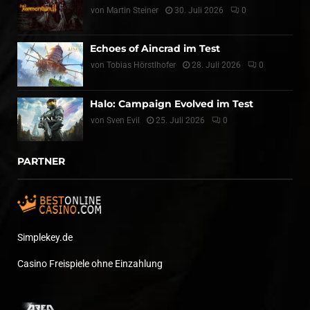
von
Martin Steiner
30. Juli 2026
0
Echoes of Aincrad im Test
von
Tobias Hörstlhofer
28. Juli 2026
0
Halo: Campaign Evolved im Test
von
Sven Evil
25. Juli 2026
0
PARTNER
Simplekey.de
Casino Freispiele ohne Einzahlung