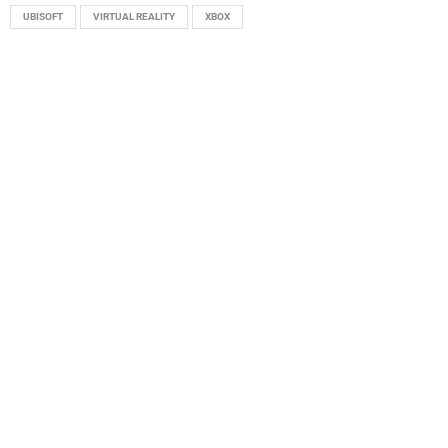
UBISOFT
VIRTUAL REALITY
XBOX