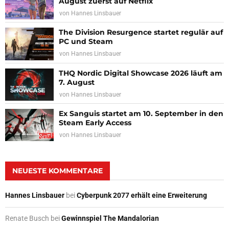
August zuerst auf Netflix
von
Hannes Linsbauer
The Division Resurgence startet regulär auf
PC und Steam
von
Hannes Linsbauer
THQ Nordic Digital Showcase 2026 läuft am
7. August
von
Hannes Linsbauer
Ex Sanguis startet am 10. September in den
Steam Early Access
von
Hannes Linsbauer
NEUESTE KOMMENTARE
Hannes Linsbauer
bei
Cyberpunk 2077 erhält eine Erweiterung
Renate Busch
bei
Gewinnspiel The Mandalorian