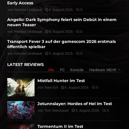
Early Access
von
Hannes Linsbauer
6. August 2026
0
Angelic: Dark Symphony feiert sein Debüt in einem
neuen Teaser
von
Hannes Linsbauer
5. August 2026
0
Transport Fever 3 auf der gamescom 2026 erstmals
öffentlich spielbar
von
Hannes Linsbauer
5. August 2026
0
LATEST REVIEWS
Alle
PC
Konsole
Hardware
MEHR
Mistfall Hunter im Test
von
Sven Evil
6. August 2026
0
Jotunnslayer: Hordes of Hel im Test
von
Tom Steinbauer
4. August 2026
0
Tormentum II im Test