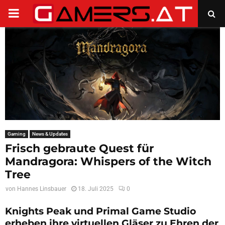
PRIMARY
MENU
Gaming
News & Updates
Frisch gebraute Quest für
Mandragora: Whispers of the Witch
Tree
von
Hannes Linsbauer
18. Juli 2025
0
Knights Peak und Primal Game Studio
erheben ihre virtuellen Gläser zu Ehren der