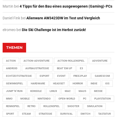
Martin
bei
4 Tipps für den Bau eines ausgewogenen (Gaming)-PCs
Daniel Fink
bei
Alienware AW3423DW im Test und Vergleich
elromeo
bei
Die Ski Challenge ist im Herbst zurück!
THEMEN
ACTION
ACTION-ADVENTURE
ACTION-ROLLENSPIEL
ADVENTURE
ANDROID
AUFBAUSTRATEGIE
BEAT 'EM UP
E3
ECHTZEITSTRATEGIE
ESPORT
EVENT
FREE2PLAY
GAMESCOM
GEWINNSPIEL
HARDWARE
HEADSET
HORROR
INDIE
IOS
JUMP 'N' RUN
KONSOLE
LINUX
MAC
MAUS
MESSE
MMO
MOBILE
NINTENDO
OPEN-WORLD
PC
PLAYSTATION
RENNSPIEL
RETRO
ROLLENSPIEL
SHOOTER
SIMULATION
SPORT
STEAM
STRATEGIE
SURVIVAL
SWITCH
TASTATUR