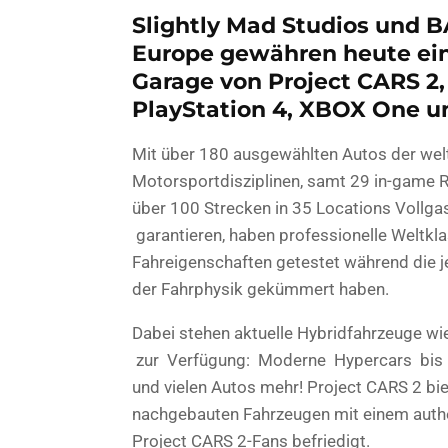
Slightly Mad Studios und
Europe gewähren heute einen
Garage von Project CARS 2
PlayStation 4, XBOX One un
Mit über 180 ausgewählten Autos der we
Motorsportdisziplinen, samt 29 in-game R
über 100 Strecken in 35 Locations Vollga
garantieren, haben professionelle Weltkl
Fahreigenschaften getestet während die je
der Fahrphysik gekümmert haben.
Dabei stehen aktuelle Hybridfahrzeuge wi
zur Verfügung: Moderne Hypercars bis hi
und vielen Autos mehr! Project CARS 2 biete
nachgebauten Fahrzeugen mit einem authen
Project CARS 2-Fans befriedigt.