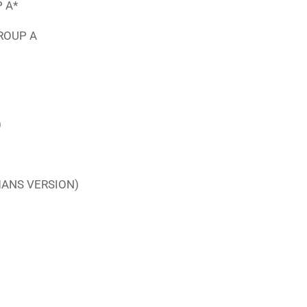
 A*
ROUP A
)
MANS VERSION)