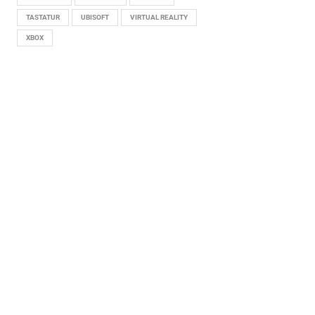
TASTATUR
UBISOFT
VIRTUAL REALITY
XBOX