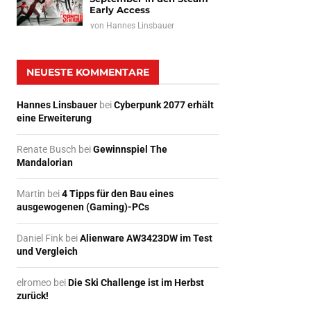
Early Access
von
Hannes Linsbauer
NEUESTE KOMMENTARE
Hannes Linsbauer
bei
Cyberpunk 2077 erhält
eine Erweiterung
Renate Busch
bei
Gewinnspiel The
Mandalorian
Martin
bei
4 Tipps für den Bau eines
ausgewogenen (Gaming)-PCs
Daniel Fink
bei
Alienware AW3423DW im Test
und Vergleich
elromeo
bei
Die Ski Challenge ist im Herbst
zurück!