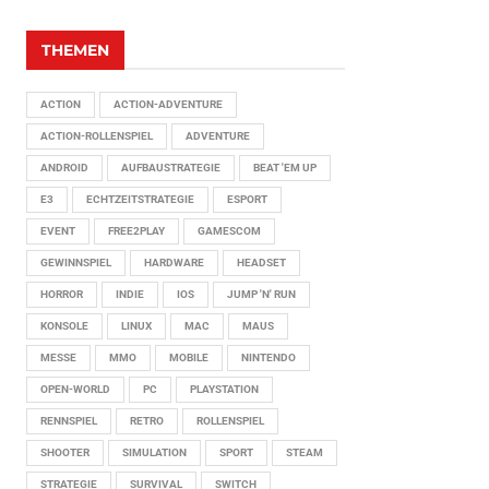
THEMEN
ACTION
ACTION-ADVENTURE
ACTION-ROLLENSPIEL
ADVENTURE
ANDROID
AUFBAUSTRATEGIE
BEAT 'EM UP
E3
ECHTZEITSTRATEGIE
ESPORT
EVENT
FREE2PLAY
GAMESCOM
GEWINNSPIEL
HARDWARE
HEADSET
HORROR
INDIE
IOS
JUMP 'N' RUN
KONSOLE
LINUX
MAC
MAUS
MESSE
MMO
MOBILE
NINTENDO
OPEN-WORLD
PC
PLAYSTATION
RENNSPIEL
RETRO
ROLLENSPIEL
SHOOTER
SIMULATION
SPORT
STEAM
STRATEGIE
SURVIVAL
SWITCH