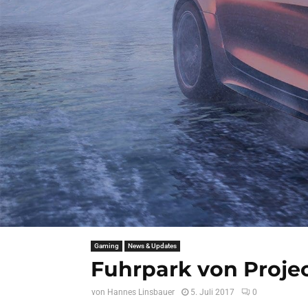
Gaming
News & Updates
Fuhrpark von Projec
von
Hannes Linsbauer
5. Juli 2017
0