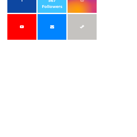
567
Followers