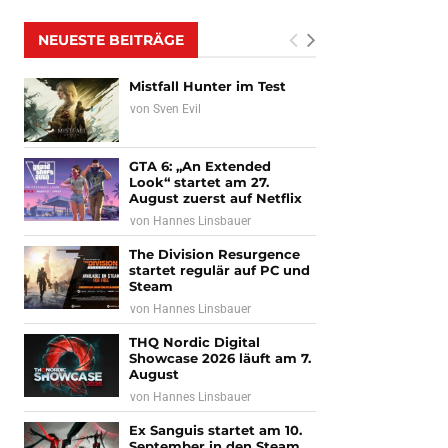
NEUESTE BEITRÄGE
Mistfall Hunter im Test
von
Sven Evil
GTA 6: „An Extended
Look“ startet am 27.
August zuerst auf Netflix
von
Hannes Linsbauer
The Division Resurgence
startet regulär auf PC und
Steam
von
Hannes Linsbauer
THQ Nordic Digital
Showcase 2026 läuft am 7.
August
von
Hannes Linsbauer
Ex Sanguis startet am 10.
September in den Steam