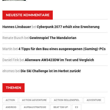
NEUESTE KOMMENTARE
Hannes Linsbauer
bei
Cyberpunk 2077 erhält eine Erweiterung
Renate Busch
bei
Gewinnspiel The Mandalorian
Martin
bei
4 Tipps für den Bau eines ausgewogenen (Gaming)-PCs
Daniel Fink
bei
Alienware AW3423DW im Test und Vergleich
elromeo
bei
Die Ski Challenge ist im Herbst zurück!
THEMEN
ACTION
ACTION-ADVENTURE
ACTION-ROLLENSPIEL
ADVENTURE
ANDROID
AUFBAUSTRATEGIE
BEAT 'EM UP
E3