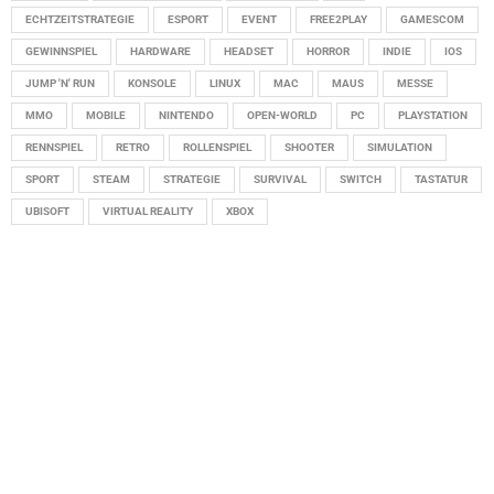
ECHTZEITSTRATEGIE
ESPORT
EVENT
FREE2PLAY
GAMESCOM
GEWINNSPIEL
HARDWARE
HEADSET
HORROR
INDIE
IOS
JUMP 'N' RUN
KONSOLE
LINUX
MAC
MAUS
MESSE
MMO
MOBILE
NINTENDO
OPEN-WORLD
PC
PLAYSTATION
RENNSPIEL
RETRO
ROLLENSPIEL
SHOOTER
SIMULATION
SPORT
STEAM
STRATEGIE
SURVIVAL
SWITCH
TASTATUR
UBISOFT
VIRTUAL REALITY
XBOX