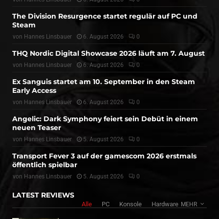
The Division Resurgence startet regulär auf PC und
Steam
von
Hannes Linsbauer
6. August 2026
0
THQ Nordic Digital Showcase 2026 läuft am 7. August
von
Hannes Linsbauer
6. August 2026
0
Ex Sanguis startet am 10. September in den Steam
Early Access
von
Hannes Linsbauer
6. August 2026
0
Angelic: Dark Symphony feiert sein Debüt in einem
neuen Teaser
von
Hannes Linsbauer
5. August 2026
0
Transport Fever 3 auf der gamescom 2026 erstmals
öffentlich spielbar
von
Hannes Linsbauer
5. August 2026
0
LATEST REVIEWS
Alle
PC
Konsole
Hardware
MEHR