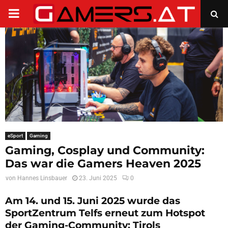
PRIMARY
MENU
eSport
Gaming
Gaming, Cosplay und Community:
Das war die Gamers Heaven 2025
von
Hannes Linsbauer
23. Juni 2025
0
Am 14. und 15. Juni 2025 wurde das
SportZentrum Telfs erneut zum Hotspot
der Gaming-Community: Tirols