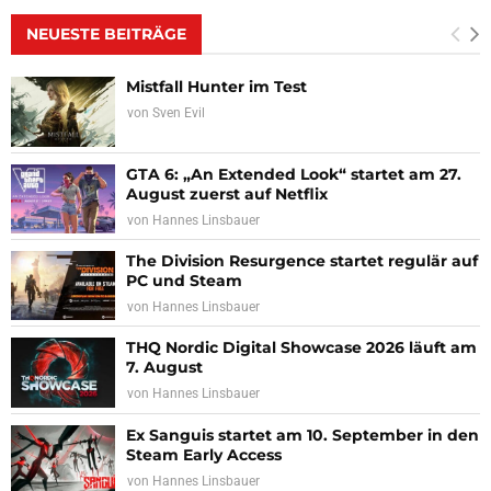
NEUESTE BEITRÄGE
Mistfall Hunter im Test
von
Sven Evil
GTA 6: „An Extended Look“ startet am 27.
August zuerst auf Netflix
von
Hannes Linsbauer
The Division Resurgence startet regulär auf
PC und Steam
von
Hannes Linsbauer
THQ Nordic Digital Showcase 2026 läuft am
7. August
von
Hannes Linsbauer
Ex Sanguis startet am 10. September in den
Steam Early Access
von
Hannes Linsbauer