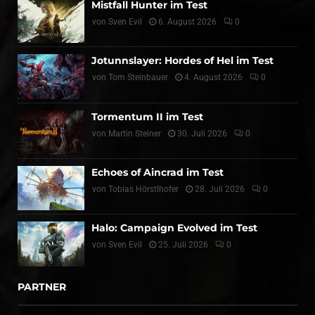
Mistfall Hunter im Test
von
Sven Evil
6. August 2026
0
Jotunnslayer: Hordes of Hel im Test
von
Tom Steinbauer
4. August 2026
0
Tormentum II im Test
von
Martin Steiner
30. Juli 2026
0
Echoes of Aincrad im Test
von
Tobias Hörstlhofer
28. Juli 2026
0
Halo: Campaign Evolved im Test
von
Sven Evil
25. Juli 2026
0
PARTNER