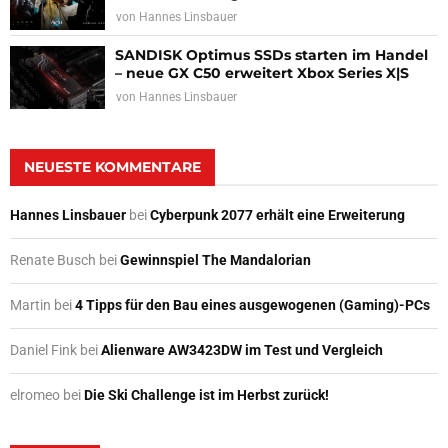
von
Hannes Linsbauer
SANDISK Optimus SSDs starten im Handel
– neue GX C50 erweitert Xbox Series X|S
von
Hannes Linsbauer
NEUESTE KOMMENTARE
Hannes Linsbauer
bei
Cyberpunk 2077 erhält eine Erweiterung
Renate Busch
bei
Gewinnspiel The Mandalorian
Martin
bei
4 Tipps für den Bau eines ausgewogenen (Gaming)-PCs
Daniel Fink
bei
Alienware AW3423DW im Test und Vergleich
elromeo
bei
Die Ski Challenge ist im Herbst zurück!