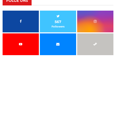
FOLGE UNS
567
Followers