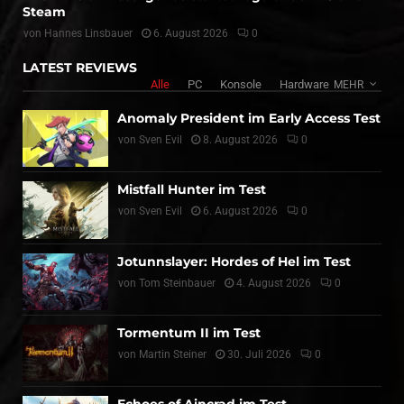
Steam
von
Hannes Linsbauer
6. August 2026
0
LATEST REVIEWS
Alle
PC
Konsole
Hardware
MEHR
Anomaly President im Early Access Test
von
Sven Evil
8. August 2026
0
Mistfall Hunter im Test
von
Sven Evil
6. August 2026
0
Jotunnslayer: Hordes of Hel im Test
von
Tom Steinbauer
4. August 2026
0
Tormentum II im Test
von
Martin Steiner
30. Juli 2026
0