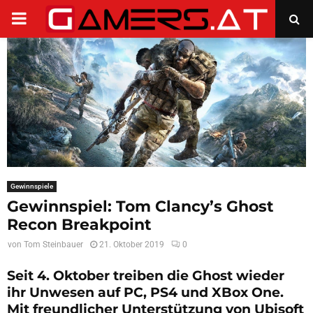
PRIMARY
MENU
Gewinnspiele
Gewinnspiel: Tom Clancy’s Ghost
Recon Breakpoint
von
Tom Steinbauer
21. Oktober 2019
0
Seit 4. Oktober treiben die Ghost wieder
ihr Unwesen auf PC, PS4 und XBox One.
Mit freundlicher Unterstützung von Ubisoft