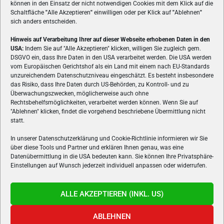
können in den Einsatz der nicht notwendigen Cookies mit dem Klick auf die
Schaltfläche
"
Alle Akzeptieren
"
einwilligen oder per Klick auf
"
Ablehnen
"
sich anders entscheiden.
Hinweis auf Verarbeitung Ihrer auf dieser Webseite erhobenen Daten in den
USA:
Indem Sie auf "Alle Akzeptieren" klicken, willigen Sie zugleich gem.
ÜBER UNS
DSGVO ein, dass Ihre Daten in den USA verarbeitet werden. Die USA werden
vom Europäischen Gerichtshof als ein Land mit einem nach EU-Standards
VON GAMERN, FÜR GAMER! Gamers.at ist das älteste Online-
unzureichendem Datenschutzniveau eingeschätzt. Es besteht insbesondere
Spielemagazin Österreichs und bringt täglich aktuelle News,
das Risiko, dass Ihre Daten durch US-Behörden, zu Kontroll- und zu
Reviews und Videos zu PC- und Konsolenspielen, Gaming-
Überwachungszwecken, möglicherweise auch ohne
Rechtsbehelfsmöglichkeiten, verarbeitet werden können. Wenn Sie auf
Hardware und aus der Welt des e-Sport's.
"Ablehnen" klicken, findet die vorgehend beschriebene Übermittlung nicht
statt.
Schreib uns:
redaktion@gamers.at
In unserer Datenschutzerklärung und Cookie-Richtlinie informieren wir Sie
über diese Tools und Partner und erklären Ihnen genau, was eine
FOLGE UNS
Datenübermittlung in die USA bedeuten kann. Sie können Ihre Privatsphäre-
Einstellungen auf Wunsch jederzeit individuell anpassen oder widerrufen.
ALLE AKZEPTIEREN (INKL. US)
ABLEHNEN