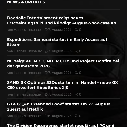
NEWS & UPDATES
Daedalic Entertainment zeigt neues
Erscheinungsbild und kündigt August-Showcase an
von
Hannes Linsbauer
7. August 2026
0
Expeditions: Samurai startet im Early Access auf
Steam
von
Hannes Linsbauer
7. August 2026
0
NC zeigt AION 2, CINDER CITY und Project Bonfire bei
der gamescom 2026
von
Hannes Linsbauer
7. August 2026
0
SANDISK Optimus SSDs starten im Handel – neue GX
C50 erweitert Xbox Series X|S
von
Hannes Linsbauer
7. August 2026
0
GTA 6: „An Extended Look“ startet am 27. August
zuerst auf Netflix
von
Hannes Linsbauer
6. August 2026
0
The Division Resurgence startet regulär auf PC und