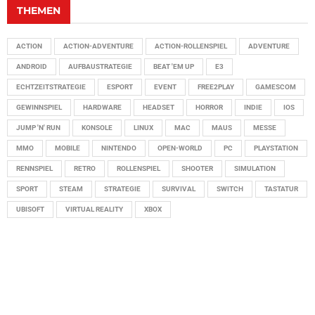
THEMEN
ACTION
ACTION-ADVENTURE
ACTION-ROLLENSPIEL
ADVENTURE
ANDROID
AUFBAUSTRATEGIE
BEAT 'EM UP
E3
ECHTZEITSTRATEGIE
ESPORT
EVENT
FREE2PLAY
GAMESCOM
GEWINNSPIEL
HARDWARE
HEADSET
HORROR
INDIE
IOS
JUMP 'N' RUN
KONSOLE
LINUX
MAC
MAUS
MESSE
MMO
MOBILE
NINTENDO
OPEN-WORLD
PC
PLAYSTATION
RENNSPIEL
RETRO
ROLLENSPIEL
SHOOTER
SIMULATION
SPORT
STEAM
STRATEGIE
SURVIVAL
SWITCH
TASTATUR
UBISOFT
VIRTUAL REALITY
XBOX