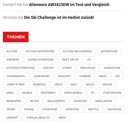
Daniel Fink
bei
Alienware AW3423DW im Test und Vergleich
elromeo
bei
Die Ski Challenge ist im Herbst zurück!
THEMEN
ACTION
ACTION-ADVENTURE
ACTION-ROLLENSPIEL
ADVENTURE
ANDROID
AUFBAUSTRATEGIE
BEAT 'EM UP
E3
ECHTZEITSTRATEGIE
ESPORT
EVENT
FREE2PLAY
GAMESCOM
GEWINNSPIEL
HARDWARE
HEADSET
HORROR
INDIE
IOS
JUMP 'N' RUN
KONSOLE
LINUX
MAC
MAUS
MESSE
MMO
MOBILE
NINTENDO
OPEN-WORLD
PC
PLAYSTATION
RENNSPIEL
RETRO
ROLLENSPIEL
SHOOTER
SIMULATION
SPORT
STEAM
STRATEGIE
SURVIVAL
SWITCH
TASTATUR
UBISOFT
VIRTUAL REALITY
XBOX