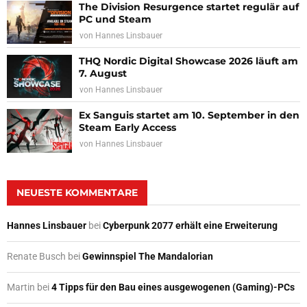
The Division Resurgence startet regulär auf
PC und Steam
von
Hannes Linsbauer
THQ Nordic Digital Showcase 2026 läuft am
7. August
von
Hannes Linsbauer
Ex Sanguis startet am 10. September in den
Steam Early Access
von
Hannes Linsbauer
NEUESTE KOMMENTARE
Hannes Linsbauer
bei
Cyberpunk 2077 erhält eine Erweiterung
Renate Busch
bei
Gewinnspiel The Mandalorian
Martin
bei
4 Tipps für den Bau eines ausgewogenen (Gaming)-PCs