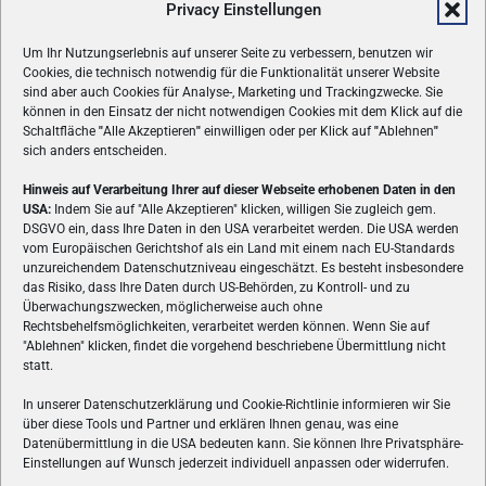
Privacy Einstellungen
Um Ihr Nutzungserlebnis auf unserer Seite zu verbessern, benutzen wir
Cookies, die technisch notwendig für die Funktionalität unserer Website
sind aber auch Cookies für Analyse-, Marketing und Trackingzwecke. Sie
können in den Einsatz der nicht notwendigen Cookies mit dem Klick auf die
Schaltfläche
"
Alle Akzeptieren
"
einwilligen oder per Klick auf
"
Ablehnen
"
sich anders entscheiden.
Hinweis auf Verarbeitung Ihrer auf dieser Webseite erhobenen Daten in den
USA:
Indem Sie auf "Alle Akzeptieren" klicken, willigen Sie zugleich gem.
ÜBER UNS
DSGVO ein, dass Ihre Daten in den USA verarbeitet werden. Die USA werden
vom Europäischen Gerichtshof als ein Land mit einem nach EU-Standards
VON GAMERN, FÜR GAMER! Gamers.at ist das älteste Online-
unzureichendem Datenschutzniveau eingeschätzt. Es besteht insbesondere
Spielemagazin Österreichs und bringt täglich aktuelle News,
das Risiko, dass Ihre Daten durch US-Behörden, zu Kontroll- und zu
Reviews und Videos zu PC- und Konsolenspielen, Gaming-
Überwachungszwecken, möglicherweise auch ohne
Hardware und aus der Welt des e-Sport's.
Rechtsbehelfsmöglichkeiten, verarbeitet werden können. Wenn Sie auf
"Ablehnen" klicken, findet die vorgehend beschriebene Übermittlung nicht
Schreib uns:
redaktion@gamers.at
statt.
In unserer Datenschutzerklärung und Cookie-Richtlinie informieren wir Sie
über diese Tools und Partner und erklären Ihnen genau, was eine
FOLGE UNS
Datenübermittlung in die USA bedeuten kann. Sie können Ihre Privatsphäre-
Einstellungen auf Wunsch jederzeit individuell anpassen oder widerrufen.