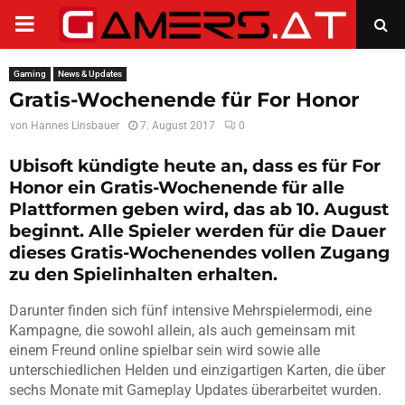
PRIMARY
MENU
Gaming
News & Updates
Gratis-Wochenende für For Honor
von
Hannes Linsbauer
7. August 2017
0
Ubisoft kündigte heute an, dass es für For
Honor ein Gratis-Wochenende für alle
Plattformen geben wird, das ab 10. August
beginnt. Alle Spieler werden für die Dauer
dieses Gratis-Wochenendes vollen Zugang
zu den Spielinhalten erhalten.
Darunter finden sich fünf intensive Mehrspielermodi, eine
Kampagne, die sowohl allein, als auch gemeinsam mit
einem Freund online spielbar sein wird sowie alle
unterschiedlichen Helden und einzigartigen Karten, die über
sechs Monate mit Gameplay Updates überarbeitet wurden.