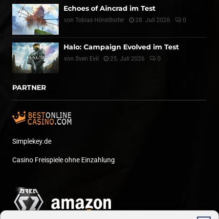
Echoes of Aincrad im Test
von
Tobias Hörstlhofer
28. Juli 2026
0
Halo: Campaign Evolved im Test
von
Sven Evil
25. Juli 2026
0
PARTNER
Simplekey.de
Casino Freispiele ohne Einzahlung