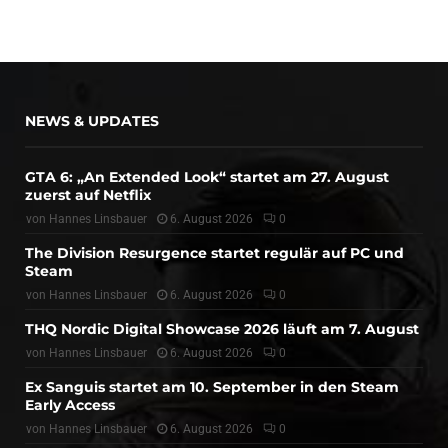
NEWS & UPDATES
GTA 6: „An Extended Look“ startet am 27. August
zuerst auf Netflix
von
Hannes Linsbauer
6. August 2026
0
The Division Resurgence startet regulär auf PC und
Steam
von
Hannes Linsbauer
6. August 2026
0
THQ Nordic Digital Showcase 2026 läuft am 7. August
von
Hannes Linsbauer
6. August 2026
0
Ex Sanguis startet am 10. September in den Steam
Early Access
von
Hannes Linsbauer
6. August 2026
0