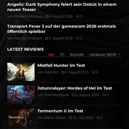
Angelic: Dark Symphony feiert sein Debüt in einem
neuen Teaser
von
Hannes Linsbauer
5. August 2026
0
Transport Fever 3 auf der gamescom 2026 erstmals
öffentlich spielbar
von
Hannes Linsbauer
5. August 2026
0
LATEST REVIEWS
Alle
PC
Konsole
Hardware
MEHR
Mistfall Hunter im Test
von
Sven Evil
6. August 2026
0
Jotunnslayer: Hordes of Hel im Test
von
Tom Steinbauer
4. August 2026
0
Tormentum II im Test
von
Martin Steiner
30. Juli 2026
0