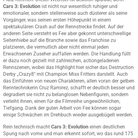
Cars 3: Evolution
ist nicht nur wesentlich ruhiger und
emotionaler, sondern stellenweise auch düsterer als seine
Vorgänger, was seinen ersten Höhepunkt in einem
spektakulären Crash auf der Rennstrecke findet. Auf der
anderen Seite versteht es Fee aber gekonnt unterschwellige
Seitenhiebe auf die Branche sowie das Franchise zu
platzieren, die vermutlich aber nicht einmal jeden
Erwachsenen Zuseher auffallen werden. Die Handlung füllt
er dazu noch gezielt mit zahlreichen, actiongeladenen
Rennszenen, wobei das Highlight hier sicher das Destruction
Derby „
Crazy8″
mit C
hampion Miss
Fritters darstellt. Auch
das Einführen von neuen Charakteren, allen voran der gelben
Renntechnikerin Cruz Ramirez, schafft er deutlich besser und
degradiert sie nicht zu belanglosen Nebenfiguren, sondern
verleiht ihnen, einen für die Filmreihe ungewöhnlichen,
Tiefgang. Dank der guten Arbeit von Fee können sogar
einige Schwächen im Drehbuch wieder ausgebügelt werden.
Rein technisch macht
Cars 3: Evolution
einen deutlichen
Spung nach vorne und man erkennt sofort, wo das rund 175