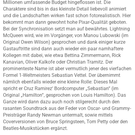
Millionen umfassende Budget hingeflossen ist. Die
Charaktere sind bis in das kleinste Detail liebevoll animiert
und die Landschaften wirken fast schon fotorealistisch. Hier
bekommt man dann gewohnt hohe Pixar-Qualität geboten.
Bei der Synchronisation setzt man auf bewährtes. Lightning
McQueen wird, wie im Vorgänger, von Manou Lubowski (im
Original Owen Wilson) gesprochen und dank einiger kurze
Gastauftritte sind dann auch wieder ein paar namhaftere
Kollegen mit dabei, wie etwa Bettina Zimmermann, Rick
Kanavian, Oliver Kalkofe oder Christian Tramitz. Der
prominenteste Name ist aber vermutlich jener des vierfachen
Formel 1-Weltmeisters Sebastian Vettel. Der übernimmt
nämlich ebenfalls wieder eine kleine Rolle: Dieses Mal
spricht er Cruz Ramirez‘ Bordcomputer „Sebastian“ (im
Original „Hamilton“, gesprochen von Louis Hamilton). Das
Ganze wird dann dazu auch noch stilgerecht durch den
rasanten Soundtrack aus der Feder von Oscar- und Grammy-
Preisträger Randy Newman untermalt, sowie mittels
Coverversionen von Bruce Springsteen, Tom Petty oder den
Beatles-Musikstücken ergänzt.