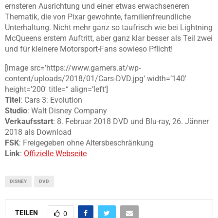
ernsteren Ausrichtung und einer etwas erwachseneren
Thematik, die von Pixar gewohnte, familienfreundliche
Unterhaltung. Nicht mehr ganz so taufrisch wie bei Lightning
McQueens erstem Auftritt, aber ganz klar besser als Teil zwei
und für kleinere Motorsport-Fans sowieso Pflicht!
[image src=’https://www.gamers.at/wp-
content/uploads/2018/01/Cars-DVD.jpg‘ width=’140′
height=’200′ title=“ align=’left‘]
Titel
: Cars 3: Evolution
Studio
: Walt Disney Company
Verkaufsstart
: 8. Februar 2018 DVD und Blu-ray, 26. Jänner
2018 als Download
FSK
: Freigegeben ohne Altersbeschränkung
Link
:
Offizielle Webseite
DISNEY
DVD
TEILEN
0