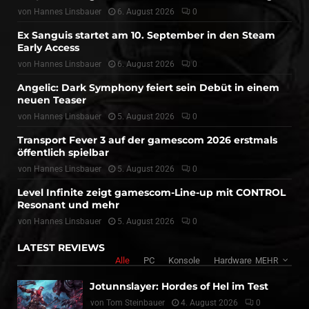
von
Hannes Linsbauer
6. August 2026
0
Ex Sanguis startet am 10. September in den Steam
Early Access
von
Hannes Linsbauer
6. August 2026
0
Angelic: Dark Symphony feiert sein Debüt in einem
neuen Teaser
von
Hannes Linsbauer
5. August 2026
0
Transport Fever 3 auf der gamescom 2026 erstmals
öffentlich spielbar
von
Hannes Linsbauer
5. August 2026
0
Level Infinite zeigt gamescom-Line-up mit CONTROL
Resonant und mehr
von
Hannes Linsbauer
5. August 2026
0
LATEST REVIEWS
Alle
PC
Konsole
Hardware
MEHR
Jotunnslayer: Hordes of Hel im Test
von
Tom Steinbauer
4. August 2026
0