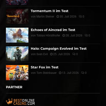
Tormentum II im Test
von
Martin Steiner
30. Juli 2026
0
Echoes of Aincrad im Test
von
Tobias Hörstlhofer
28. Juli 2026
0
Halo: Campaign Evolved im Test
von
Sven Evil
25. Juli 2026
0
Star Fox im Test
von
Tom Steinbauer
13. Juli 2026
0
PARTNER