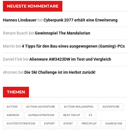
NEUESTE KOMMENTARE
Hannes Linsbauer
bei
Cyberpunk 2077 erhält eine Erweiterung
Renate Busch
bei
Gewinnspiel The Mandalorian
Martin
bei
4 Tipps für den Bau eines ausgewogenen (Gaming)-PCs
Daniel Fink
bei
Alienware AW3423DW im Test und Vergleich
elromeo
bei
Die Ski Challenge ist im Herbst zurück!
THEMEN
ACTION
ACTION-ADVENTURE
ACTION-ROLLENSPIEL
ADVENTURE
ANDROID
AUFBAUSTRATEGIE
BEAT 'EM UP
E3
ECHTZEITSTRATEGIE
ESPORT
EVENT
FREE2PLAY
GAMESCOM