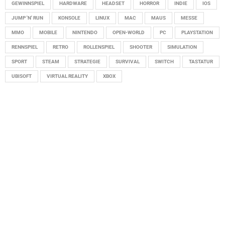
GEWINNSPIEL
HARDWARE
HEADSET
HORROR
INDIE
IOS
JUMP 'N' RUN
KONSOLE
LINUX
MAC
MAUS
MESSE
MMO
MOBILE
NINTENDO
OPEN-WORLD
PC
PLAYSTATION
RENNSPIEL
RETRO
ROLLENSPIEL
SHOOTER
SIMULATION
SPORT
STEAM
STRATEGIE
SURVIVAL
SWITCH
TASTATUR
UBISOFT
VIRTUAL REALITY
XBOX