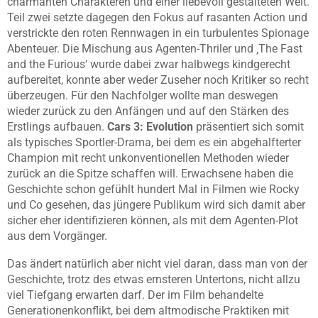
charmanten Charakteren und einer liebevoll gestalteten Welt.
Teil zwei setzte dagegen den Fokus auf rasanten Action und
verstrickte den roten Rennwagen in ein turbulentes Spionage
Abenteuer. Die Mischung aus Agenten-Thriler und ‚The Fast
and the Furious‘ wurde dabei zwar halbwegs kindgerecht
aufbereitet, konnte aber weder Zuseher noch Kritiker so recht
überzeugen. Für den Nachfolger wollte man deswegen
wieder zurück zu den Anfängen und auf den Stärken des
Erstlings aufbauen.
Cars 3: Evolution
präsentiert sich somit
als typisches Sportler-Drama, bei dem es ein abgehalfterter
Champion mit recht unkonventionellen Methoden wieder
zurück an die Spitze schaffen will. Erwachsene haben die
Geschichte schon gefühlt hundert Mal in Filmen wie Rocky
und Co gesehen, das jüngere Publikum wird sich damit aber
sicher eher identifizieren können, als mit dem Agenten-Plot
aus dem Vorgänger.
Das ändert natürlich aber nicht viel daran, dass man von der
Geschichte, trotz des etwas ernsteren Untertons, nicht allzu
viel Tiefgang erwarten darf. Der im Film behandelte
Generationenkonflikt, bei dem altmodische Praktiken mit