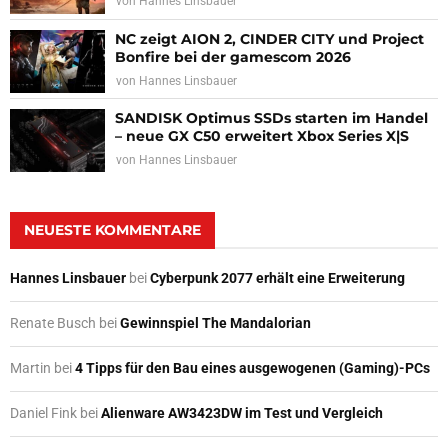
von
Hannes Linsbauer
NC zeigt AION 2, CINDER CITY und Project
Bonfire bei der gamescom 2026
von
Hannes Linsbauer
SANDISK Optimus SSDs starten im Handel
– neue GX C50 erweitert Xbox Series X|S
von
Hannes Linsbauer
NEUESTE KOMMENTARE
Hannes Linsbauer
bei
Cyberpunk 2077 erhält eine Erweiterung
Renate Busch
bei
Gewinnspiel The Mandalorian
Martin
bei
4 Tipps für den Bau eines ausgewogenen (Gaming)-PCs
Daniel Fink
bei
Alienware AW3423DW im Test und Vergleich