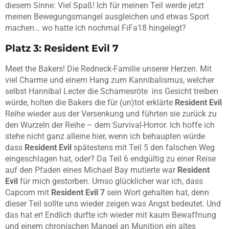
diesem Sinne: Viel Spaß! Ich für meinen Teil werde jetzt
meinen Bewegungsmangel ausgleichen und etwas Sport
machen… wo hatte ich nochmal FiFa18 hingelegt?
Platz 3: Resident Evil 7
Meet the Bakers! Die Redneck-Familie unserer Herzen. Mit
viel Charme und einem Hang zum Kannibalismus, welcher
selbst Hannibal Lecter die Schamesröte ins Gesicht treiben
würde, holten die Bakers die für (un)tot erklärte
Resident Evil
Reihe wieder aus der Versenkung und führten sie zurück zu
den Wurzeln der Reihe – dem Survival-Horror. Ich hoffe ich
stehe nicht ganz alleine hier, wenn ich behaupten würde
dass
Resident Evil
spätestens mit Teil 5 den falschen Weg
eingeschlagen hat, oder? Da Teil 6 endgültig zu einer Reise
auf den Pfaden eines Michael Bay mutierte war
Resident
Evil
für mich gestorben. Umso glücklicher war ich, dass
Capcom mit
Resident Evil 7
sein Wort gehalten hat, denn
dieser Teil sollte uns wieder zeigen was Angst bedeutet. Und
das hat er! Endlich durfte ich wieder mit kaum Bewaffnung
und einem chronischen Mangel an Munition ein altes