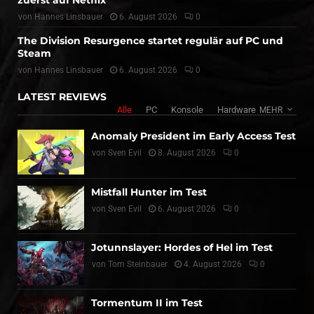
zuerst auf Netflix
von
Hannes Linsbauer
6. August 2026
0
The Division Resurgence startet regulär auf PC und
Steam
von
Hannes Linsbauer
6. August 2026
0
LATEST REVIEWS
Alle
PC
Konsole
Hardware
MEHR
Anomaly President im Early Access Test
von
Sven Evil
8. August 2026
0
Mistfall Hunter im Test
von
Sven Evil
6. August 2026
0
Jotunnslayer: Hordes of Hel im Test
von
Tom Steinbauer
4. August 2026
0
Tormentum II im Test