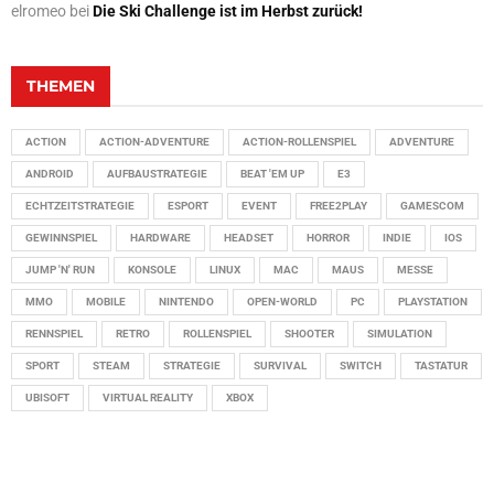
elromeo
bei
Die Ski Challenge ist im Herbst zurück!
THEMEN
ACTION
ACTION-ADVENTURE
ACTION-ROLLENSPIEL
ADVENTURE
ANDROID
AUFBAUSTRATEGIE
BEAT 'EM UP
E3
ECHTZEITSTRATEGIE
ESPORT
EVENT
FREE2PLAY
GAMESCOM
GEWINNSPIEL
HARDWARE
HEADSET
HORROR
INDIE
IOS
JUMP 'N' RUN
KONSOLE
LINUX
MAC
MAUS
MESSE
MMO
MOBILE
NINTENDO
OPEN-WORLD
PC
PLAYSTATION
RENNSPIEL
RETRO
ROLLENSPIEL
SHOOTER
SIMULATION
SPORT
STEAM
STRATEGIE
SURVIVAL
SWITCH
TASTATUR
UBISOFT
VIRTUAL REALITY
XBOX