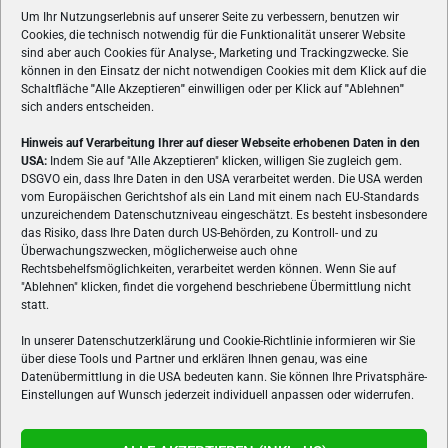
Um Ihr Nutzungserlebnis auf unserer Seite zu verbessern, benutzen wir
Cookies, die technisch notwendig für die Funktionalität unserer Website
sind aber auch Cookies für Analyse-, Marketing und Trackingzwecke. Sie
können in den Einsatz der nicht notwendigen Cookies mit dem Klick auf die
Schaltfläche
"
Alle Akzeptieren
"
einwilligen oder per Klick auf
"
Ablehnen
"
sich anders entscheiden.
Hinweis auf Verarbeitung Ihrer auf dieser Webseite erhobenen Daten in den
USA:
Indem Sie auf "Alle Akzeptieren" klicken, willigen Sie zugleich gem.
ÜBER UNS
DSGVO ein, dass Ihre Daten in den USA verarbeitet werden. Die USA werden
vom Europäischen Gerichtshof als ein Land mit einem nach EU-Standards
VON GAMERN, FÜR GAMER! Gamers.at ist das älteste Online-
unzureichendem Datenschutzniveau eingeschätzt. Es besteht insbesondere
Spielemagazin Österreichs und bringt täglich aktuelle News,
das Risiko, dass Ihre Daten durch US-Behörden, zu Kontroll- und zu
Reviews und Videos zu PC- und Konsolenspielen, Gaming-
Überwachungszwecken, möglicherweise auch ohne
Hardware und aus der Welt des e-Sport's.
Rechtsbehelfsmöglichkeiten, verarbeitet werden können. Wenn Sie auf
"Ablehnen" klicken, findet die vorgehend beschriebene Übermittlung nicht
Schreib uns:
redaktion@gamers.at
statt.
In unserer Datenschutzerklärung und Cookie-Richtlinie informieren wir Sie
über diese Tools und Partner und erklären Ihnen genau, was eine
FOLGE UNS
Datenübermittlung in die USA bedeuten kann. Sie können Ihre Privatsphäre-
Einstellungen auf Wunsch jederzeit individuell anpassen oder widerrufen.