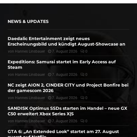
NEWS & UPDATES
Daedalic Entertainment zeigt neues
Erscheinungsbild und kündigt August-Showcase an
von
Hannes Linsbauer
7. August 2026
0
Expeditions: Samurai startet im Early Access auf
Steam
von
Hannes Linsbauer
7. August 2026
0
NC zeigt AION 2, CINDER CITY und Project Bonfire bei
der gamescom 2026
von
Hannes Linsbauer
7. August 2026
0
SANDISK Optimus SSDs starten im Handel – neue GX
C50 erweitert Xbox Series X|S
von
Hannes Linsbauer
7. August 2026
0
GTA 6: „An Extended Look“ startet am 27. August