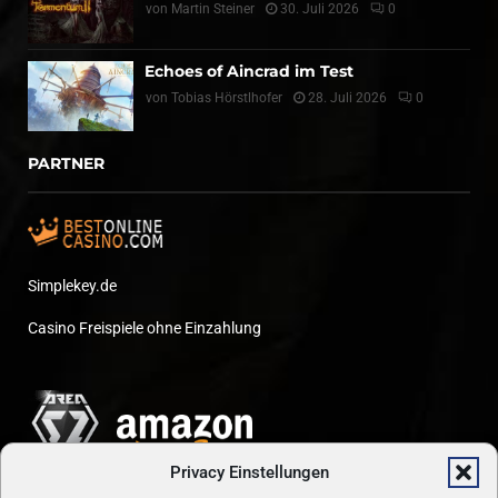
von
Martin Steiner
30. Juli 2026
0
Echoes of Aincrad im Test
von
Tobias Hörstlhofer
28. Juli 2026
0
PARTNER
Simplekey.de
Casino Freispiele ohne Einzahlung
Privacy Einstellungen