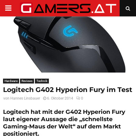
PRIMARY
MENU
Hardware
Reviews
Technik
Logitech G402 Hyperion Fury im Test
von
Hannes Linsbauer
6. Oktober 2014
0
Logitech hat mit der G402 Hyperion Fury
laut eigener Aussage die „schnellste
Gaming-Maus der Welt“ auf dem Markt
positioniert.