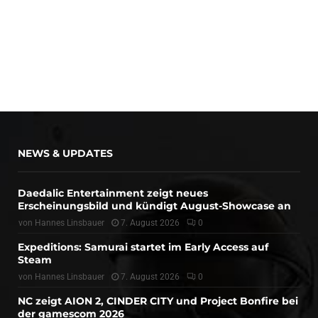
NEWS & UPDATES
Daedalic Entertainment zeigt neues
Erscheinungsbild und kündigt August-Showcase an
von
Hannes Linsbauer
7. August 2026
0
Expeditions: Samurai startet im Early Access auf
Steam
von
Hannes Linsbauer
7. August 2026
0
NC zeigt AION 2, CINDER CITY und Project Bonfire bei
der gamescom 2026