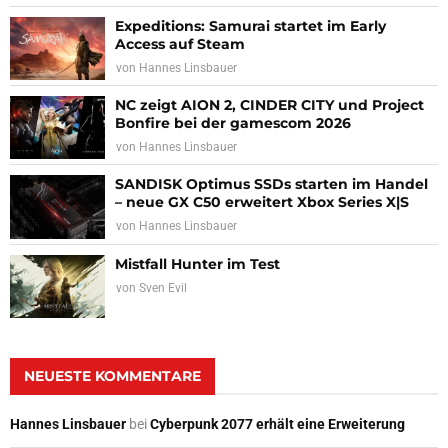
Expeditions: Samurai startet im Early
Access auf Steam
von
Hannes Linsbauer
NC zeigt AION 2, CINDER CITY und Project
Bonfire bei der gamescom 2026
von
Hannes Linsbauer
SANDISK Optimus SSDs starten im Handel
– neue GX C50 erweitert Xbox Series X|S
von
Hannes Linsbauer
Mistfall Hunter im Test
von
Sven Evil
NEUESTE KOMMENTARE
Hannes Linsbauer
bei
Cyberpunk 2077 erhält eine Erweiterung