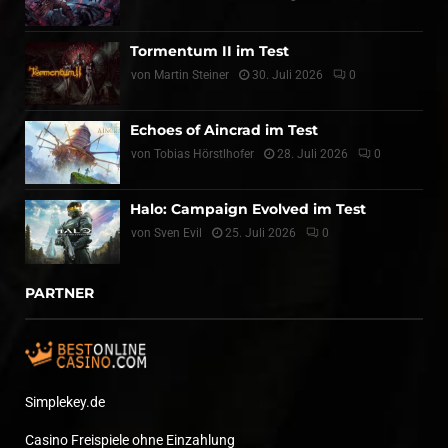
Tormentum II im Test
von
Martin Steiner
30. Juli 2026
0
Echoes of Aincrad im Test
von
Tobias Hörstlhofer
28. Juli 2026
0
Halo: Campaign Evolved im Test
von
Sven Evil
25. Juli 2026
0
PARTNER
Simplekey.de
Casino Freispiele ohne Einzahlung