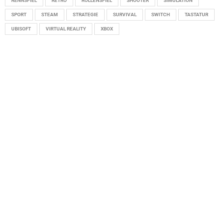
RENNSPIEL
RETRO
ROLLENSPIEL
SHOOTER
SIMULATION
SPORT
STEAM
STRATEGIE
SURVIVAL
SWITCH
TASTATUR
UBISOFT
VIRTUAL REALITY
XBOX