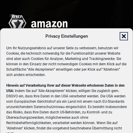
Privacy Einstellungen
Um Ihr Nutzungserlebnis auf unserer Seite zu verbessern, benutzen wir
Cookies, die technisch notwendig für die Funktionalität unserer Website
sind aber auch Cookies für Analyse-, Marketing und Trackingzwecke. Sie
können in den Einsatz der nicht notwendigen Cookies mit dem Klick auf die
Schaltfläche
"
Alle Akzeptieren
"
einwilligen oder per Klick auf
"
Ablehnen
"
sich anders entscheiden.
Hinweis auf Verarbeitung Ihrer auf dieser Webseite erhobenen Daten in den
USA:
Indem Sie auf "Alle Akzeptieren" klicken, willigen Sie zugleich gem.
ÜBER UNS
DSGVO ein, dass Ihre Daten in den USA verarbeitet werden. Die USA werden
vom Europäischen Gerichtshof als ein Land mit einem nach EU-Standards
VON GAMERN, FÜR GAMER! Gamers.at ist das älteste Online-
unzureichendem Datenschutzniveau eingeschätzt. Es besteht insbesondere
Spielemagazin Österreichs und bringt täglich aktuelle News,
das Risiko, dass Ihre Daten durch US-Behörden, zu Kontroll- und zu
Reviews und Videos zu PC- und Konsolenspielen, Gaming-
Überwachungszwecken, möglicherweise auch ohne
Rechtsbehelfsmöglichkeiten, verarbeitet werden können. Wenn Sie auf
Hardware und aus der Welt des e-Sport's.
"Ablehnen" klicken, findet die vorgehend beschriebene Übermittlung nicht