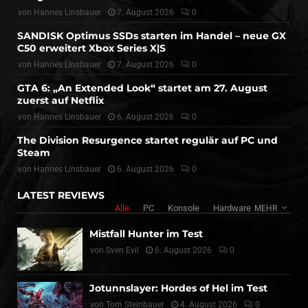
von
Hannes Linsbauer
7. August 2026
0
SANDISK Optimus SSDs starten im Handel – neue GX
C50 erweitert Xbox Series X|S
von
Hannes Linsbauer
7. August 2026
0
GTA 6: „An Extended Look“ startet am 27. August
zuerst auf Netflix
von
Hannes Linsbauer
6. August 2026
0
The Division Resurgence startet regulär auf PC und
Steam
von
Hannes Linsbauer
6. August 2026
0
LATEST REVIEWS
Alle
PC
Konsole
Hardware
MEHR
Mistfall Hunter im Test
von
Sven Evil
6. August 2026
0
Jotunnslayer: Hordes of Hel im Test
von
Tom Steinbauer
4. August 2026
0