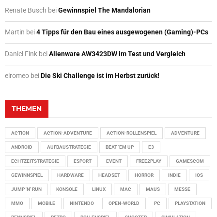
Renate Busch
bei
Gewinnspiel The Mandalorian
Martin
bei
4 Tipps für den Bau eines ausgewogenen (Gaming)-PCs
Daniel Fink
bei
Alienware AW3423DW im Test und Vergleich
elromeo
bei
Die Ski Challenge ist im Herbst zurück!
THEMEN
ACTION
ACTION-ADVENTURE
ACTION-ROLLENSPIEL
ADVENTURE
ANDROID
AUFBAUSTRATEGIE
BEAT 'EM UP
E3
ECHTZEITSTRATEGIE
ESPORT
EVENT
FREE2PLAY
GAMESCOM
GEWINNSPIEL
HARDWARE
HEADSET
HORROR
INDIE
IOS
JUMP 'N' RUN
KONSOLE
LINUX
MAC
MAUS
MESSE
MMO
MOBILE
NINTENDO
OPEN-WORLD
PC
PLAYSTATION