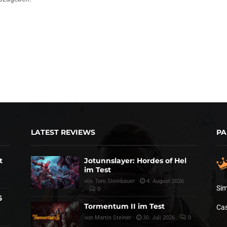
LATEST REVIEWS
PA
t
Jotunnslayer: Hordes of Hel
im Test
von
Tom Steinbauer
4. August 2026
Sim
0
6
Tormentum II im Test
Cas
von
Martin Steiner
30. Juli 2026
0