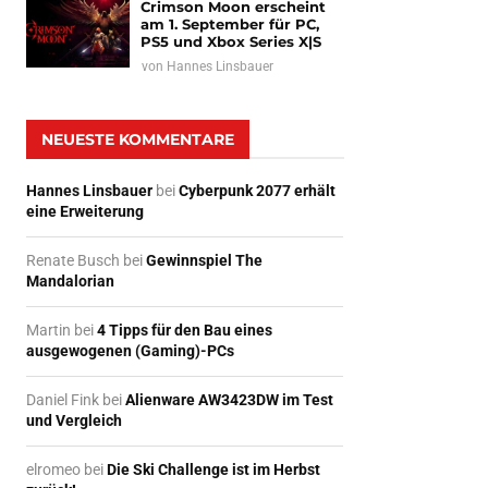
Crimson Moon erscheint
am 1. September für PC,
PS5 und Xbox Series X|S
von
Hannes Linsbauer
NEUESTE KOMMENTARE
Hannes Linsbauer
bei
Cyberpunk 2077 erhält
eine Erweiterung
Renate Busch
bei
Gewinnspiel The
Mandalorian
Martin
bei
4 Tipps für den Bau eines
ausgewogenen (Gaming)-PCs
Daniel Fink
bei
Alienware AW3423DW im Test
und Vergleich
elromeo
bei
Die Ski Challenge ist im Herbst