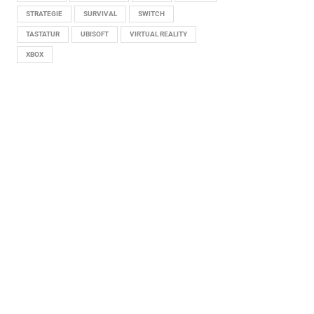
STRATEGIE
SURVIVAL
SWITCH
TASTATUR
UBISOFT
VIRTUAL REALITY
XBOX