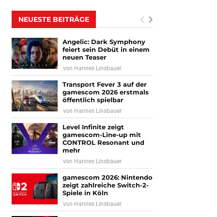
NEUESTE BEITRÄGE
Angelic: Dark Symphony
feiert sein Debüt in einem
neuen Teaser
von
Hannes Linsbauer
Transport Fever 3 auf der
gamescom 2026 erstmals
öffentlich spielbar
von
Hannes Linsbauer
Level Infinite zeigt
gamescom-Line-up mit
CONTROL Resonant und
mehr
von
Hannes Linsbauer
gamescom 2026: Nintendo
zeigt zahlreiche Switch-2-
Spiele in Köln
von
Hannes Linsbauer