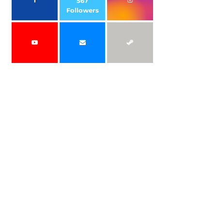
567
Followers