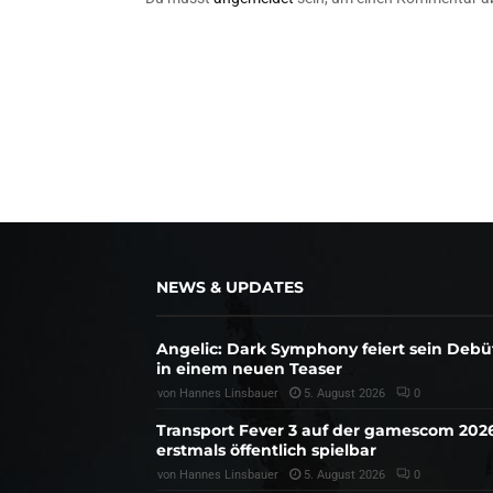
NEWS & UPDATES
Angelic: Dark Symphony feiert sein Debü
in einem neuen Teaser
von
Hannes Linsbauer
5. August 2026
0
Transport Fever 3 auf der gamescom 202
erstmals öffentlich spielbar
von
Hannes Linsbauer
5. August 2026
0