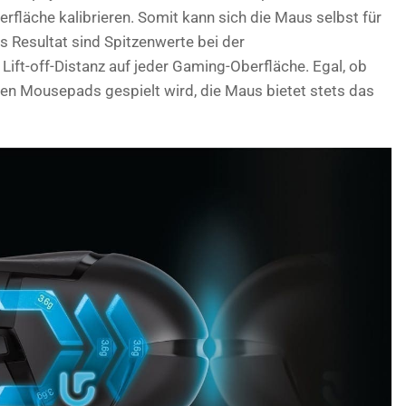
fläche kalibrieren. Somit kann sich die Maus selbst für
s Resultat sind Spitzenwerte bei der
ift-off-Distanz auf jeder Gaming-Oberfläche. Egal, ob
len Mousepads gespielt wird, die Maus bietet stets das