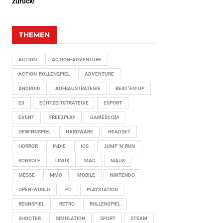
zurück!
THEMEN
ACTION
ACTION-ADVENTURE
ACTION-ROLLENSPIEL
ADVENTURE
ANDROID
AUFBAUSTRATEGIE
BEAT 'EM UP
E3
ECHTZEITSTRATEGIE
ESPORT
EVENT
FREE2PLAY
GAMESCOM
GEWINNSPIEL
HARDWARE
HEADSET
HORROR
INDIE
IOS
JUMP 'N' RUN
KONSOLE
LINUX
MAC
MAUS
MESSE
MMO
MOBILE
NINTENDO
OPEN-WORLD
PC
PLAYSTATION
RENNSPIEL
RETRO
ROLLENSPIEL
SHOOTER
SIMULATION
SPORT
STEAM