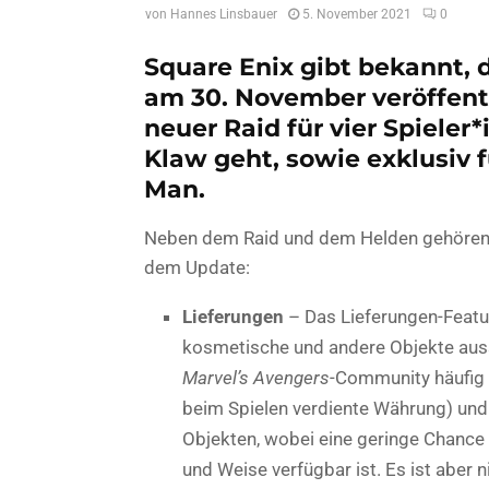
von
Hannes Linsbauer
5. November 2021
0
Square Enix gibt bekannt, d
am 30. November veröffentli
neuer Raid für vier Spiele
Klaw geht, sowie exklusiv f
Man.
Neben dem Raid und dem Helden gehören 
dem Update:
Lieferungen
– Das Lieferungen-Featur
kosmetische und andere Objekte auss
Marvel’s Avengers
-Community häufig 
beim Spielen verdiente Währung) und
Objekten, wobei eine geringe Chance 
und Weise verfügbar ist. Es ist aber n