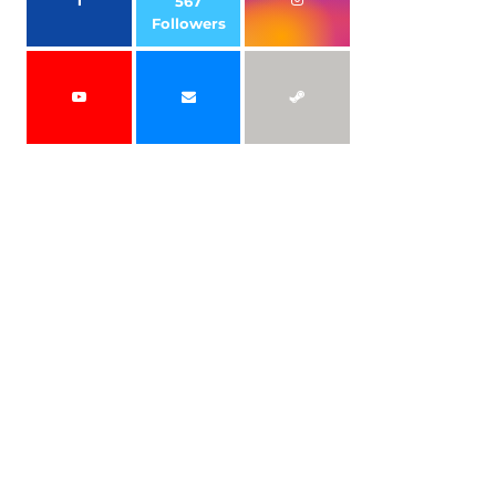
567
Followers