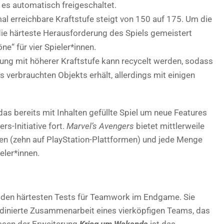
 es automatisch freigeschaltet.
l erreichbare Kraftstufe steigt von 150 auf 175. Um die
die härteste Herausforderung des Spiels gemeistert
e“ für vier Spieler*innen.
ng mit höherer Kraftstufe kann recycelt werden, sodass
s verbrauchten Objekts erhält, allerdings mit einigen
s bereits mit Inhalten gefüllte Spiel um neue Features
rs-Initiative fort.
Marvel’s Avengers
bietet mittlerweile
n (zehn auf PlayStation-Plattformen) und jede Menge
eler*innen.
den härtesten Tests für Teamwork im Endgame. Sie
rdinierte Zusammenarbeit eines vierköpfigen Teams, das
issen der Erweiterung
Krieg um Wakanda
ist das