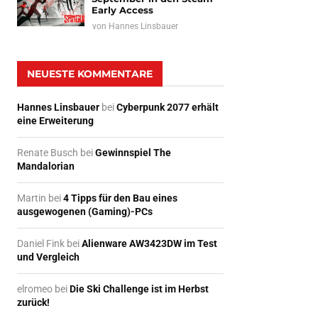
Early Access
von
Hannes Linsbauer
NEUESTE KOMMENTARE
Hannes Linsbauer
bei
Cyberpunk 2077 erhält
eine Erweiterung
Renate Busch
bei
Gewinnspiel The
Mandalorian
Martin
bei
4 Tipps für den Bau eines
ausgewogenen (Gaming)-PCs
Daniel Fink
bei
Alienware AW3423DW im Test
und Vergleich
elromeo
bei
Die Ski Challenge ist im Herbst
zurück!