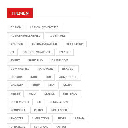
THEMEN
ACTION
ACTION-ADVENTURE
ACTION-ROLLENSPIEL
ADVENTURE
ANDROID
AUFBAUSTRATEGIE
BEAT 'EM UP
E3
ECHTZEITSTRATEGIE
ESPORT
EVENT
FREE2PLAY
GAMESCOM
GEWINNSPIEL
HARDWARE
HEADSET
HORROR
INDIE
IOS
JUMP 'N' RUN
KONSOLE
LINUX
MAC
MAUS
MESSE
MMO
MOBILE
NINTENDO
OPEN-WORLD
PC
PLAYSTATION
RENNSPIEL
RETRO
ROLLENSPIEL
SHOOTER
SIMULATION
SPORT
STEAM
STRATEGIE
SURVIVAL
SWITCH