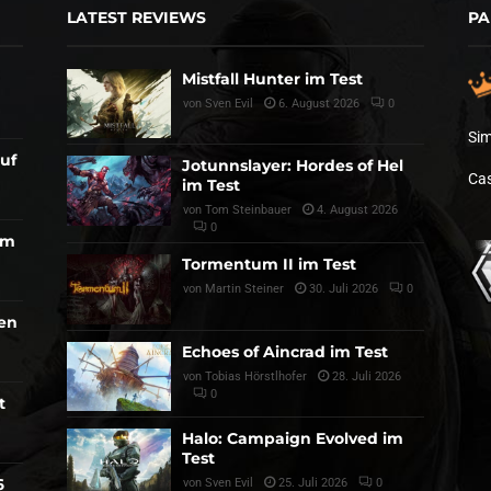
LATEST REVIEWS
PA
Mistfall Hunter im Test
von
Sven Evil
6. August 2026
0
Sim
auf
Jotunnslayer: Hordes of Hel
Cas
im Test
von
Tom Steinbauer
4. August 2026
0
am
Tormentum II im Test
von
Martin Steiner
30. Juli 2026
0
den
Echoes of Aincrad im Test
von
Tobias Hörstlhofer
28. Juli 2026
0
t
Halo: Campaign Evolved im
Test
6
von
Sven Evil
25. Juli 2026
0