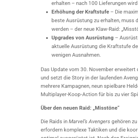
erhalten – nach 100 Lieferungen wird
Erhöhung der Kraftstufe
– Die maxima
beste Ausrüstung zu erhalten, muss 
werden – der neue Klaw-Raid: „Misstön
Upgrades von Ausrüstung
– Ausrüstu
aktuelle Ausrüstung die Kraftstufe de
wenigen Ausnahmen.
Das Update vom 30. November erweitert da
und setzt die Story in der laufenden Avenge
mehrere Kampagnen, neun spielbare Helde
Multiplayer-Koop-Action für bis zu vier Spi
Über den neuen Raid: „Misstöne“
Die Raids in
Marvel’s Avengers
gehören zu 
erfordern komplexe Taktiken und die koo
optimal ausgerüstet ist. Nach den Ereign