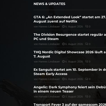
NEWS & UPDATES
GTA 6: „An Extended Look“ startet am 27.
August zuerst auf Netflix
von
Hannes Linsbauer
6. August 2026
0
The Division Resurgence startet regulär 
PC und Steam
von
Hannes Linsbauer
6. August 2026
0
THQ Nordic Digital Showcase 2026 läuft 
7. August
von
Hannes Linsbauer
6. August 2026
0
Ex Sanguis startet am 10. September in 
Steam Early Access
von
Hannes Linsbauer
6. August 2026
0
Angelic: Dark Symphony feiert sein Debü
in einem neuen Teaser
von
Hannes Linsbauer
5. August 2026
0
Transport Fever 3 auf der gamescom 202