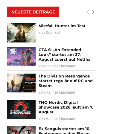
NEUESTE BEITRÄGE
Mistfall Hunter im Test
von
Sven Evil
GTA 6: „An Extended
Look“ startet am 27.
August zuerst auf Netflix
von
Hannes Linsbauer
The Division Resurgence
startet regulär auf PC und
Steam
von
Hannes Linsbauer
THQ Nordic Digital
Showcase 2026 läuft am 7.
August
von
Hannes Linsbauer
Ex Sanguis startet am 10.
September in den Steam