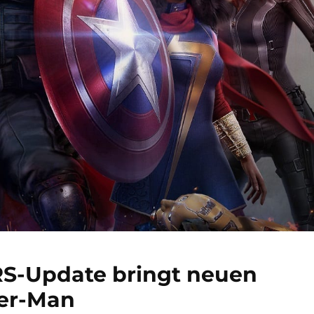
-Update bringt neuen
der-Man