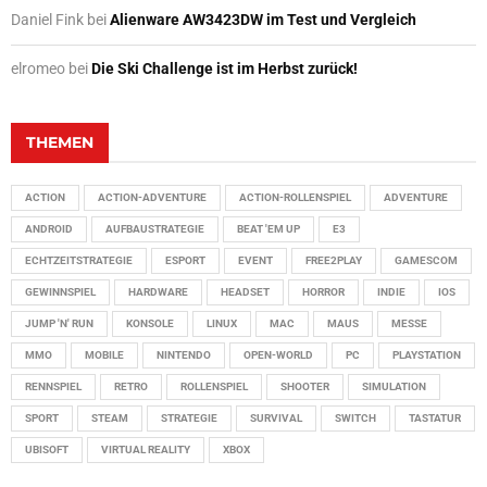
Daniel Fink
bei
Alienware AW3423DW im Test und Vergleich
elromeo
bei
Die Ski Challenge ist im Herbst zurück!
THEMEN
ACTION
ACTION-ADVENTURE
ACTION-ROLLENSPIEL
ADVENTURE
ANDROID
AUFBAUSTRATEGIE
BEAT 'EM UP
E3
ECHTZEITSTRATEGIE
ESPORT
EVENT
FREE2PLAY
GAMESCOM
GEWINNSPIEL
HARDWARE
HEADSET
HORROR
INDIE
IOS
JUMP 'N' RUN
KONSOLE
LINUX
MAC
MAUS
MESSE
MMO
MOBILE
NINTENDO
OPEN-WORLD
PC
PLAYSTATION
RENNSPIEL
RETRO
ROLLENSPIEL
SHOOTER
SIMULATION
SPORT
STEAM
STRATEGIE
SURVIVAL
SWITCH
TASTATUR
UBISOFT
VIRTUAL REALITY
XBOX