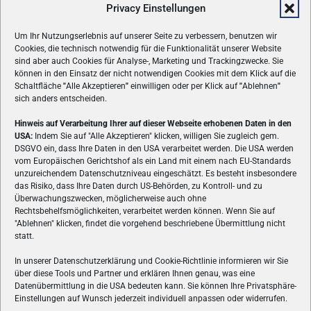
Privacy Einstellungen
Um Ihr Nutzungserlebnis auf unserer Seite zu verbessern, benutzen wir
Cookies, die technisch notwendig für die Funktionalität unserer Website
sind aber auch Cookies für Analyse-, Marketing und Trackingzwecke. Sie
können in den Einsatz der nicht notwendigen Cookies mit dem Klick auf die
Schaltfläche
"
Alle Akzeptieren
"
einwilligen oder per Klick auf
"
Ablehnen
"
sich anders entscheiden.
Hinweis auf Verarbeitung Ihrer auf dieser Webseite erhobenen Daten in den
USA:
Indem Sie auf "Alle Akzeptieren" klicken, willigen Sie zugleich gem.
ÜBER UNS
DSGVO ein, dass Ihre Daten in den USA verarbeitet werden. Die USA werden
vom Europäischen Gerichtshof als ein Land mit einem nach EU-Standards
VON GAMERN, FÜR GAMER! Gamers.at ist das älteste Online-
unzureichendem Datenschutzniveau eingeschätzt. Es besteht insbesondere
Spielemagazin Österreichs und bringt täglich aktuelle News,
das Risiko, dass Ihre Daten durch US-Behörden, zu Kontroll- und zu
Reviews und Videos zu PC- und Konsolenspielen, Gaming-
Überwachungszwecken, möglicherweise auch ohne
Hardware und aus der Welt des e-Sport's.
Rechtsbehelfsmöglichkeiten, verarbeitet werden können. Wenn Sie auf
"Ablehnen" klicken, findet die vorgehend beschriebene Übermittlung nicht
Schreib uns:
redaktion@gamers.at
statt.
In unserer Datenschutzerklärung und Cookie-Richtlinie informieren wir Sie
über diese Tools und Partner und erklären Ihnen genau, was eine
FOLGE UNS
Datenübermittlung in die USA bedeuten kann. Sie können Ihre Privatsphäre-
Einstellungen auf Wunsch jederzeit individuell anpassen oder widerrufen.