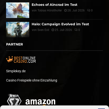
Echoes of Aincrad im Test
von
Tobias Hörstlhofer
28. Juli 2026
0
Halo: Campaign Evolved im Test
von
Sven Evil
25. Juli 2026
0
PARTNER
Simplekey.de
Casino Freispiele ohne Einzahlung