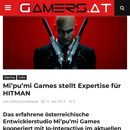
PRIMARY
MENU
Gaming
Indie
Mi’pu’mi Games stellt Expertise für
HITMAN
von
Hannes Linsbauer
15. Juli 2015
0
Das erfahrene österreichische
Entwicklerstudio Mi’pu’mi Games
kooperiert mit Io-Interactive im aktuellen