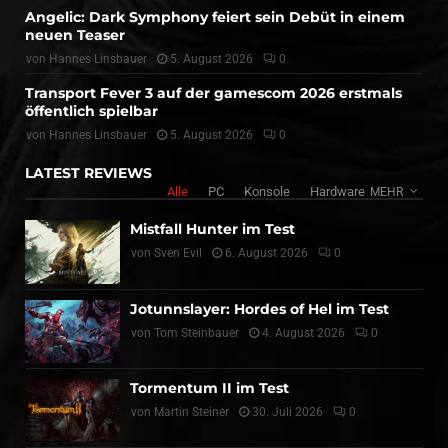
Angelic: Dark Symphony feiert sein Debüt in einem
neuen Teaser
von
Hannes Linsbauer
5. August 2026
0
Transport Fever 3 auf der gamescom 2026 erstmals
öffentlich spielbar
von
Hannes Linsbauer
5. August 2026
0
LATEST REVIEWS
Alle
PC
Konsole
Hardware
MEHR
Mistfall Hunter im Test
von
Sven Evil
6. August 2026
0
Jotunnslayer: Hordes of Hel im Test
von
Tom Steinbauer
4. August 2026
0
Tormentum II im Test
von
Martin Steiner
30. Juli 2026
0