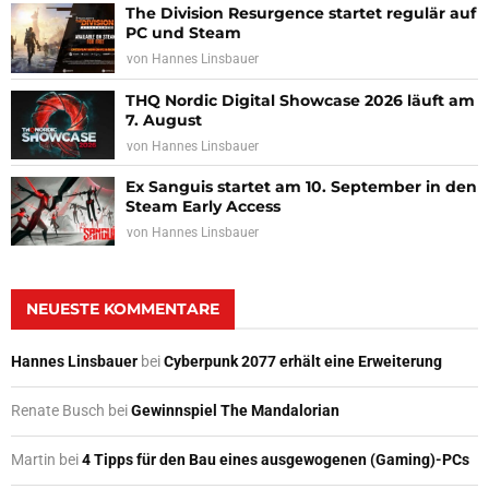
The Division Resurgence startet regulär auf
PC und Steam
von
Hannes Linsbauer
THQ Nordic Digital Showcase 2026 läuft am
7. August
von
Hannes Linsbauer
Ex Sanguis startet am 10. September in den
Steam Early Access
von
Hannes Linsbauer
NEUESTE KOMMENTARE
Hannes Linsbauer
bei
Cyberpunk 2077 erhält eine Erweiterung
Renate Busch
bei
Gewinnspiel The Mandalorian
Martin
bei
4 Tipps für den Bau eines ausgewogenen (Gaming)-PCs