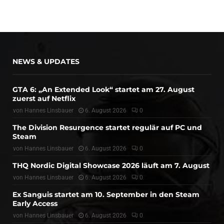
NEWS & UPDATES
GTA 6: „An Extended Look“ startet am 27. August
zuerst auf Netflix
von
Hannes Linsbauer
6. August 2026
0
The Division Resurgence startet regulär auf PC und
Steam
von
Hannes Linsbauer
6. August 2026
0
THQ Nordic Digital Showcase 2026 läuft am 7. August
von
Hannes Linsbauer
6. August 2026
0
Ex Sanguis startet am 10. September in den Steam
Early Access
von
Hannes Linsbauer
6. August 2026
0