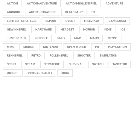
ACTION
ACTION-ADVENTURE
ACTION-ROLLENSPIEL
ADVENTURE
ANDROID
AUFBAUSTRATEGIE
BEAT 'EM UP
E3
ECHTZEITSTRATEGIE
ESPORT
EVENT
FREE2PLAY
GAMESCOM
GEWINNSPIEL
HARDWARE
HEADSET
HORROR
INDIE
IOS
JUMP 'N' RUN
KONSOLE
LINUX
MAC
MAUS
MESSE
MMO
MOBILE
NINTENDO
OPEN-WORLD
PC
PLAYSTATION
RENNSPIEL
RETRO
ROLLENSPIEL
SHOOTER
SIMULATION
SPORT
STEAM
STRATEGIE
SURVIVAL
SWITCH
TASTATUR
UBISOFT
VIRTUAL REALITY
XBOX