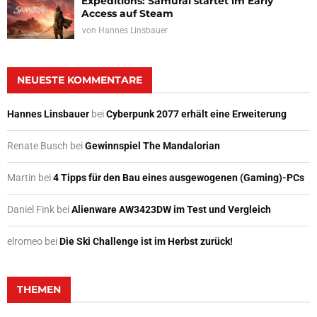
Expeditions: Samurai startet im Early
Access auf Steam
von
Hannes Linsbauer
NEUESTE KOMMENTARE
Hannes Linsbauer
bei
Cyberpunk 2077 erhält eine Erweiterung
Renate Busch
bei
Gewinnspiel The Mandalorian
Martin
bei
4 Tipps für den Bau eines ausgewogenen (Gaming)-PCs
Daniel Fink
bei
Alienware AW3423DW im Test und Vergleich
elromeo
bei
Die Ski Challenge ist im Herbst zurück!
THEMEN