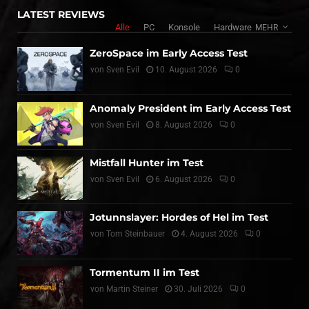
LATEST REVIEWS
Alle
PC
Konsole
Hardware
MEHR
ZeroSpace im Early Access Test
von
Sven Evil
10. August 2026
0
Anomaly President im Early Access Test
von
Sven Evil
8. August 2026
0
Mistfall Hunter im Test
von
Sven Evil
6. August 2026
0
Jotunnslayer: Hordes of Hel im Test
von
Tom Steinbauer
4. August 2026
0
Tormentum II im Test
von
Martin Steiner
30. Juli 2026
0