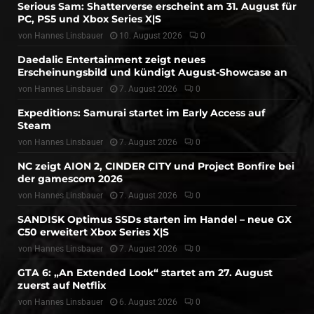
Serious Sam: Shatterverse erscheint am 31. August für
PC, PS5 und Xbox Series X|S
von
Hannes Linsbauer
10. August 2026
0
Daedalic Entertainment zeigt neues
Erscheinungsbild und kündigt August-Showcase an
von
Hannes Linsbauer
7. August 2026
0
Expeditions: Samurai startet im Early Access auf
Steam
von
Hannes Linsbauer
7. August 2026
0
NC zeigt AION 2, CINDER CITY und Project Bonfire bei
der gamescom 2026
von
Hannes Linsbauer
7. August 2026
0
SANDISK Optimus SSDs starten im Handel – neue GX
C50 erweitert Xbox Series X|S
von
Hannes Linsbauer
7. August 2026
0
GTA 6: „An Extended Look“ startet am 27. August
zuerst auf Netflix
von
Hannes Linsbauer
6. August 2026
0