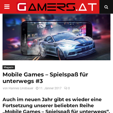
PRIMARY
MENU
Magazin
Mobile Games – Spielspaß für
unterwegs #3
von
Hannes Linsbauer
11. Jänner 2017
0
Auch im neuen Jahr gibt es wieder eine
Fortsetzung unserer beliebten Reihe
„Mobile Games – Spielspaß für unterwegs“.