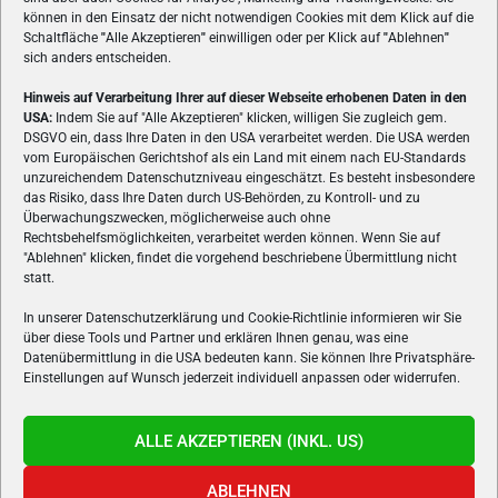
können in den Einsatz der nicht notwendigen Cookies mit dem Klick auf die
Schaltfläche
"
Alle Akzeptieren
"
einwilligen oder per Klick auf
"
Ablehnen
"
sich anders entscheiden.
Hinweis auf Verarbeitung Ihrer auf dieser Webseite erhobenen Daten in den
USA:
Indem Sie auf "Alle Akzeptieren" klicken, willigen Sie zugleich gem.
ÜBER UNS
DSGVO ein, dass Ihre Daten in den USA verarbeitet werden. Die USA werden
vom Europäischen Gerichtshof als ein Land mit einem nach EU-Standards
VON GAMERN, FÜR GAMER! Gamers.at ist das älteste Online-
unzureichendem Datenschutzniveau eingeschätzt. Es besteht insbesondere
Spielemagazin Österreichs und bringt täglich aktuelle News,
das Risiko, dass Ihre Daten durch US-Behörden, zu Kontroll- und zu
Reviews und Videos zu PC- und Konsolenspielen, Gaming-
Überwachungszwecken, möglicherweise auch ohne
Hardware und aus der Welt des e-Sport's.
Rechtsbehelfsmöglichkeiten, verarbeitet werden können. Wenn Sie auf
"Ablehnen" klicken, findet die vorgehend beschriebene Übermittlung nicht
Schreib uns:
redaktion@gamers.at
statt.
In unserer Datenschutzerklärung und Cookie-Richtlinie informieren wir Sie
über diese Tools und Partner und erklären Ihnen genau, was eine
FOLGE UNS
Datenübermittlung in die USA bedeuten kann. Sie können Ihre Privatsphäre-
Einstellungen auf Wunsch jederzeit individuell anpassen oder widerrufen.
ALLE AKZEPTIEREN (INKL. US)
ABLEHNEN