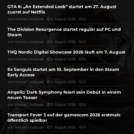
GTA 6: „An Extended Look“ startet am 27. August
zuerst auf Netflix
von
Hannes Linsbauer
6. August 2026
0
The Division Resurgence startet regulär auf PC und
Steam
von
Hannes Linsbauer
6. August 2026
0
THQ Nordic Digital Showcase 2026 läuft am 7. August
von
Hannes Linsbauer
6. August 2026
0
Ex Sanguis startet am 10. September in den Steam
Early Access
von
Hannes Linsbauer
6. August 2026
0
Angelic: Dark Symphony feiert sein Debüt in einem
neuen Teaser
von
Hannes Linsbauer
5. August 2026
0
Transport Fever 3 auf der gamescom 2026 erstmals
öffentlich spielbar
von
Hannes Linsbauer
5. August 2026
0