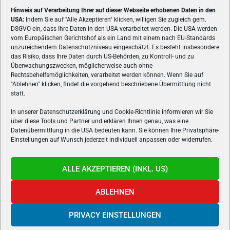
Hinweis auf Verarbeitung Ihrer auf dieser Webseite erhobenen Daten in den
USA:
Indem Sie auf "Alle Akzeptieren" klicken, willigen Sie zugleich gem.
ÜBER UNS
DSGVO ein, dass Ihre Daten in den USA verarbeitet werden. Die USA werden
vom Europäischen Gerichtshof als ein Land mit einem nach EU-Standards
VON GAMERN, FÜR GAMER! Gamers.at ist das älteste Online-
unzureichendem Datenschutzniveau eingeschätzt. Es besteht insbesondere
Spielemagazin Österreichs und bringt täglich aktuelle News,
das Risiko, dass Ihre Daten durch US-Behörden, zu Kontroll- und zu
Reviews und Videos zu PC- und Konsolenspielen, Gaming-
Überwachungszwecken, möglicherweise auch ohne
Hardware und aus der Welt des e-Sport's.
Rechtsbehelfsmöglichkeiten, verarbeitet werden können. Wenn Sie auf
"Ablehnen" klicken, findet die vorgehend beschriebene Übermittlung nicht
Schreib uns:
redaktion@gamers.at
statt.
In unserer Datenschutzerklärung und Cookie-Richtlinie informieren wir Sie
über diese Tools und Partner und erklären Ihnen genau, was eine
FOLGE UNS
Datenübermittlung in die USA bedeuten kann. Sie können Ihre Privatsphäre-
Einstellungen auf Wunsch jederzeit individuell anpassen oder widerrufen.
ALLE AKZEPTIEREN (INKL. US)
ABLEHNEN
PRIVACY EINSTELLUNGEN
Gamers.at v6 © 1999-2024 All Rights Reserved -
Kontakt
|
Impressum
|