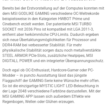
Bereits bei der Erstvorstellung auf der Computex konnten mit
dem MSI GODLIKE GAMING verschiedene OC-Weltrekorde
beispielsweise in den Kategorien HWBOT Prime und
Cinebench erzielt werden. Der patentierte MSI TURBO
SOCKET mit 2036 Pins ist kompatibel mit LGA 2011-3,
entfernt aber herkömmliche CPU-Limits. Dadurch ergeben
sich neue Übertaktungsmöglichkeiten für Prozessor und
DDR4-RAM bei verbesserter Stabilität. Für mehr
physikalische Stabilität sorgen dazu noch metallverstärkte
STEEL ARMOR PCIe-Slots, zusätzliche Heatpipes, MSI
DIGITALL POWER und ein integrierter Überspannungsschutz.
Doch egal ob OC-Enthusiast, Hardcore-Gamer oder PC-
Modder – in puncto Ausstattung lässt das jüngste
Flaggschiff der GAMING-Serie keine Wünsche mehr offen.
So ist die einzigartige MYSTIC LIGHT LED-Beleuchtung in
der Lage 2048 verschiedene Farbtöne darzustellen. Mit der
MSI GAMING APP lassen sich außerdem Effekte wie
Regenbogen, Wellen oder Glühen erzeugen.