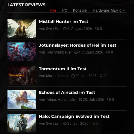
LATEST REVIEWS
Alle
PC
Konsole
Hardware
MEHR
Mistfall Hunter im Test
von
Sven Evil
6. August 2026
0
Jotunnslayer: Hordes of Hel im Test
von
Tom Steinbauer
4. August 2026
0
Tormentum II im Test
von
Martin Steiner
30. Juli 2026
0
Echoes of Aincrad im Test
von
Tobias Hörstlhofer
28. Juli 2026
0
Halo: Campaign Evolved im Test
von
Sven Evil
25. Juli 2026
0