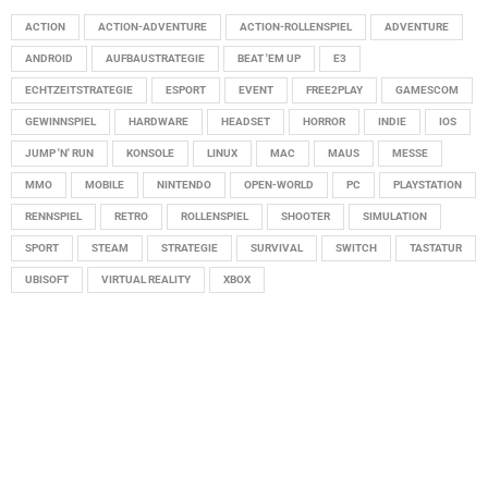
ACTION
ACTION-ADVENTURE
ACTION-ROLLENSPIEL
ADVENTURE
ANDROID
AUFBAUSTRATEGIE
BEAT 'EM UP
E3
ECHTZEITSTRATEGIE
ESPORT
EVENT
FREE2PLAY
GAMESCOM
GEWINNSPIEL
HARDWARE
HEADSET
HORROR
INDIE
IOS
JUMP 'N' RUN
KONSOLE
LINUX
MAC
MAUS
MESSE
MMO
MOBILE
NINTENDO
OPEN-WORLD
PC
PLAYSTATION
RENNSPIEL
RETRO
ROLLENSPIEL
SHOOTER
SIMULATION
SPORT
STEAM
STRATEGIE
SURVIVAL
SWITCH
TASTATUR
UBISOFT
VIRTUAL REALITY
XBOX