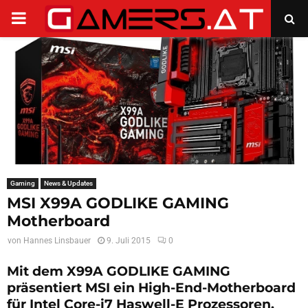
PRIMARY
MENU
Gaming
News & Updates
MSI X99A GODLIKE GAMING
Motherboard
von
Hannes Linsbauer
9. Juli 2015
0
Mit dem X99A GODLIKE GAMING
präsentiert MSI ein High-End-Motherboard
für Intel Core-i7 Haswell-E Prozessoren.