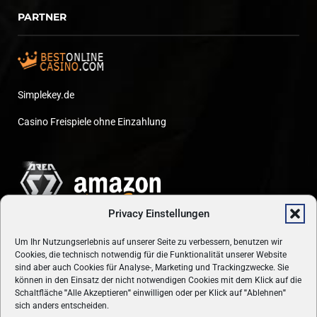
PARTNER
Simplekey.de
Casino Freispiele ohne Einzahlung
Privacy Einstellungen
Um Ihr Nutzungserlebnis auf unserer Seite zu verbessern, benutzen wir
Cookies, die technisch notwendig für die Funktionalität unserer Website
sind aber auch Cookies für Analyse-, Marketing und Trackingzwecke. Sie
können in den Einsatz der nicht notwendigen Cookies mit dem Klick auf die
Schaltfläche
"
Alle Akzeptieren
"
einwilligen oder per Klick auf
"
Ablehnen
"
sich anders entscheiden.