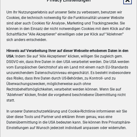
Privacy Einstellungen
Um Ihr Nutzungserlebnis auf unserer Seite zu verbessern, benutzen wir
Cookies, die technisch notwendig für die Funktionalität unserer Website
sind aber auch Cookies für Analyse-, Marketing und Trackingzwecke. Sie
können in den Einsatz der nicht notwendigen Cookies mit dem Klick auf die
Schaltfläche
"
Alle Akzeptieren
"
einwilligen oder per Klick auf
"
Ablehnen
"
sich anders entscheiden.
Hinweis auf Verarbeitung Ihrer auf dieser Webseite erhobenen Daten in den
USA:
Indem Sie auf "Alle Akzeptieren" klicken, willigen Sie zugleich gem.
ÜBER UNS
DSGVO ein, dass Ihre Daten in den USA verarbeitet werden. Die USA werden
vom Europäischen Gerichtshof als ein Land mit einem nach EU-Standards
VON GAMERN, FÜR GAMER! Gamers.at ist das älteste Online-
unzureichendem Datenschutzniveau eingeschätzt. Es besteht insbesondere
Spielemagazin Österreichs und bringt täglich aktuelle News,
das Risiko, dass Ihre Daten durch US-Behörden, zu Kontroll- und zu
Reviews und Videos zu PC- und Konsolenspielen, Gaming-
Überwachungszwecken, möglicherweise auch ohne
Hardware und aus der Welt des e-Sport's.
Rechtsbehelfsmöglichkeiten, verarbeitet werden können. Wenn Sie auf
"Ablehnen" klicken, findet die vorgehend beschriebene Übermittlung nicht
Schreib uns:
redaktion@gamers.at
statt.
In unserer Datenschutzerklärung und Cookie-Richtlinie informieren wir Sie
über diese Tools und Partner und erklären Ihnen genau, was eine
FOLGE UNS
Datenübermittlung in die USA bedeuten kann. Sie können Ihre Privatsphäre-
Einstellungen auf Wunsch jederzeit individuell anpassen oder widerrufen.