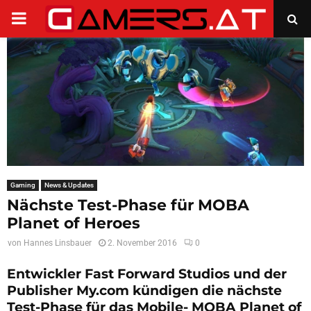
PRIMARY
MENU
Gaming
News & Updates
Nächste Test-Phase für MOBA
Planet of Heroes
von
Hannes Linsbauer
2. November 2016
0
Entwickler Fast Forward Studios und der
Publisher My.com kündigen die nächste
Test-Phase für das Mobile- MOBA Planet of