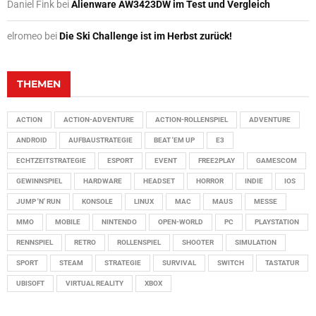
Daniel Fink
bei
Alienware AW3423DW im Test und Vergleich
elromeo
bei
Die Ski Challenge ist im Herbst zurück!
THEMEN
ACTION
ACTION-ADVENTURE
ACTION-ROLLENSPIEL
ADVENTURE
ANDROID
AUFBAUSTRATEGIE
BEAT 'EM UP
E3
ECHTZEITSTRATEGIE
ESPORT
EVENT
FREE2PLAY
GAMESCOM
GEWINNSPIEL
HARDWARE
HEADSET
HORROR
INDIE
IOS
JUMP 'N' RUN
KONSOLE
LINUX
MAC
MAUS
MESSE
MMO
MOBILE
NINTENDO
OPEN-WORLD
PC
PLAYSTATION
RENNSPIEL
RETRO
ROLLENSPIEL
SHOOTER
SIMULATION
SPORT
STEAM
STRATEGIE
SURVIVAL
SWITCH
TASTATUR
UBISOFT
VIRTUAL REALITY
XBOX