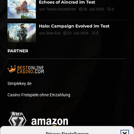
Echoes of Aincrad im Test
von
Tobias Hörstlhofer
28. Juli 2026
0
Halo: Campaign Evolved im Test
von
Sven Evil
25. Juli 2026
0
PARTNER
Simplekey.de
Casino Freispiele ohne Einzahlung