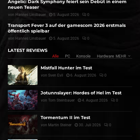
Angelic: Dark Symphony feiert sein Debüt in einem
neuen Teaser
von
Hannes Linsbauer
5. August 2026
0
Transport Fever 3 auf der gamescom 2026 erstmals
öffentlich spielbar
von
Hannes Linsbauer
5. August 2026
0
LATEST REVIEWS
Alle
PC
Konsole
Hardware
MEHR
Mistfall Hunter im Test
von
Sven Evil
6. August 2026
0
Jotunnslayer: Hordes of Hel im Test
von
Tom Steinbauer
4. August 2026
0
Tormentum II im Test
von
Martin Steiner
30. Juli 2026
0