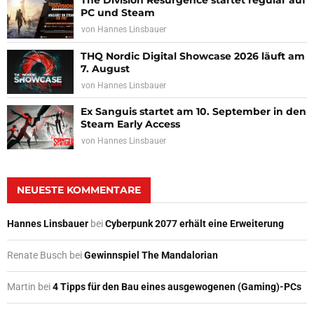
The Division Resurgence startet regulär auf
PC und Steam
von
Hannes Linsbauer
THQ Nordic Digital Showcase 2026 läuft am
7. August
von
Hannes Linsbauer
Ex Sanguis startet am 10. September in den
Steam Early Access
von
Hannes Linsbauer
NEUESTE KOMMENTARE
Hannes Linsbauer
bei
Cyberpunk 2077 erhält eine Erweiterung
Renate Busch
bei
Gewinnspiel The Mandalorian
Martin
bei
4 Tipps für den Bau eines ausgewogenen (Gaming)-PCs