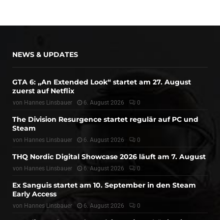
NEWS & UPDATES
GTA 6: „An Extended Look“ startet am 27. August
zuerst auf Netflix
von
Hannes Linsbauer
6. August 2026
0
The Division Resurgence startet regulär auf PC und
Steam
von
Hannes Linsbauer
6. August 2026
0
THQ Nordic Digital Showcase 2026 läuft am 7. August
von
Hannes Linsbauer
6. August 2026
0
Ex Sanguis startet am 10. September in den Steam
Early Access
von
Hannes Linsbauer
6. August 2026
0