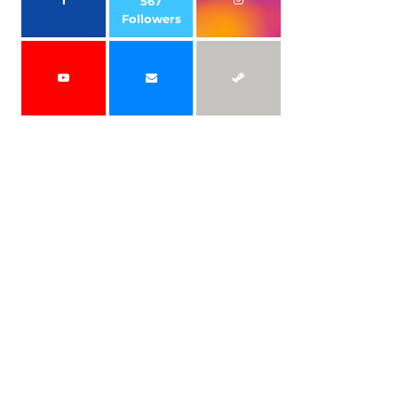
567
Followers