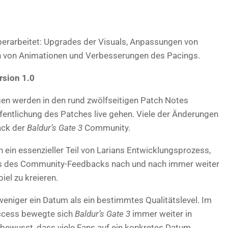
erarbeitet: Upgrades der Visuals, Anpassungen von
n von Animationen und Verbesserungen des Pacings.
rsion 1.0
ngen werden in den rund zwölfseitigen Patch Notes
öffentlichung des Patches live gehen. Viele der Änderungen
ack der
Baldur’s Gate 3
Community.
n ein essenzieller Teil von Larians Entwicklungsprozess,
s des Community-Feedbacks nach und nach immer weiter
el zu kreieren.
 weniger ein Datum als ein bestimmtes Qualitätslevel. Im
Access bewegte sich
Baldur’s Gate 3
immer weiter in
h bewusst, dass viele Fans auf ein konkretes Datum