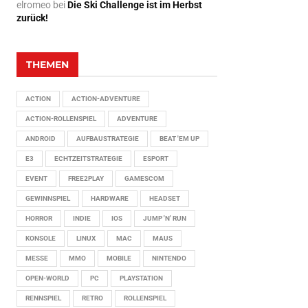
elromeo
bei
Die Ski Challenge ist im Herbst
zurück!
THEMEN
ACTION
ACTION-ADVENTURE
ACTION-ROLLENSPIEL
ADVENTURE
ANDROID
AUFBAUSTRATEGIE
BEAT 'EM UP
E3
ECHTZEITSTRATEGIE
ESPORT
EVENT
FREE2PLAY
GAMESCOM
GEWINNSPIEL
HARDWARE
HEADSET
HORROR
INDIE
IOS
JUMP 'N' RUN
KONSOLE
LINUX
MAC
MAUS
MESSE
MMO
MOBILE
NINTENDO
OPEN-WORLD
PC
PLAYSTATION
RENNSPIEL
RETRO
ROLLENSPIEL