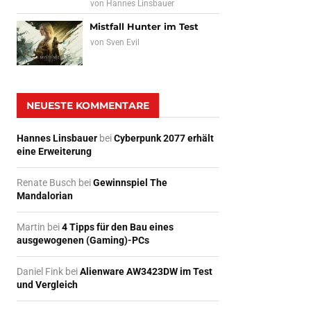
von
Hannes Linsbauer
Mistfall Hunter im Test
von
Sven Evil
NEUESTE KOMMENTARE
Hannes Linsbauer
bei
Cyberpunk 2077 erhält
eine Erweiterung
Renate Busch
bei
Gewinnspiel The
Mandalorian
Martin
bei
4 Tipps für den Bau eines
ausgewogenen (Gaming)-PCs
Daniel Fink
bei
Alienware AW3423DW im Test
und Vergleich