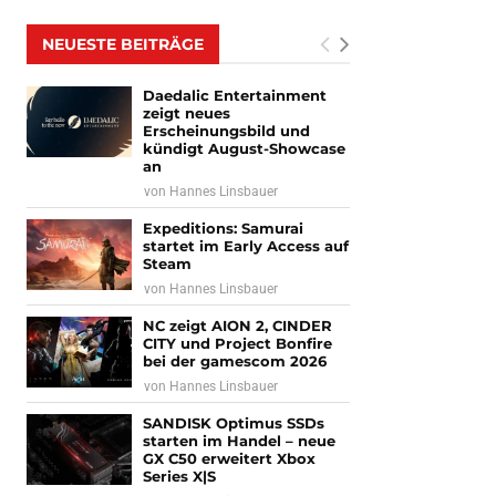
NEUESTE BEITRÄGE
Daedalic Entertainment
zeigt neues
Erscheinungsbild und
kündigt August-Showcase
an
von
Hannes Linsbauer
Expeditions: Samurai
startet im Early Access auf
Steam
von
Hannes Linsbauer
NC zeigt AION 2, CINDER
CITY und Project Bonfire
bei der gamescom 2026
von
Hannes Linsbauer
SANDISK Optimus SSDs
starten im Handel – neue
GX C50 erweitert Xbox
Series X|S