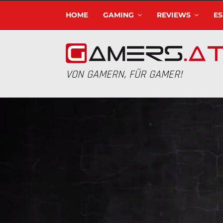
HOME
GAMING
REVIEWS
E
VON GAMERN, FÜR GAMER!