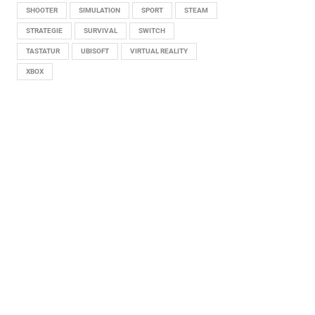
SHOOTER
SIMULATION
SPORT
STEAM
STRATEGIE
SURVIVAL
SWITCH
TASTATUR
UBISOFT
VIRTUAL REALITY
XBOX