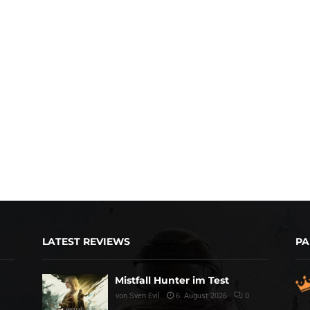
LATEST REVIEWS
PA
Mistfall Hunter im Test
von
Sven Evil
6. August 2026
0