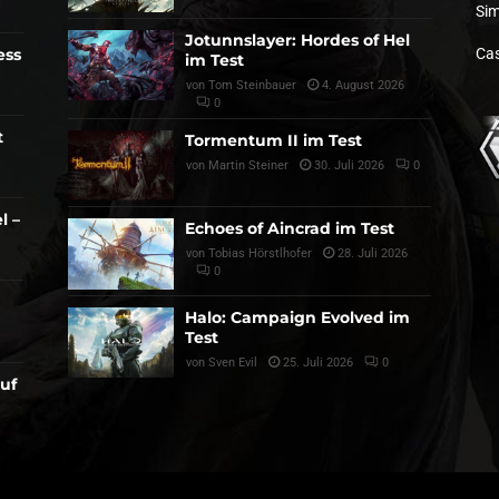
Sim
Jotunnslayer: Hordes of Hel
ess
Cas
im Test
von
Tom Steinbauer
4. August 2026
0
t
Tormentum II im Test
von
Martin Steiner
30. Juli 2026
0
l –
Echoes of Aincrad im Test
von
Tobias Hörstlhofer
28. Juli 2026
0
Halo: Campaign Evolved im
Test
von
Sven Evil
25. Juli 2026
0
auf