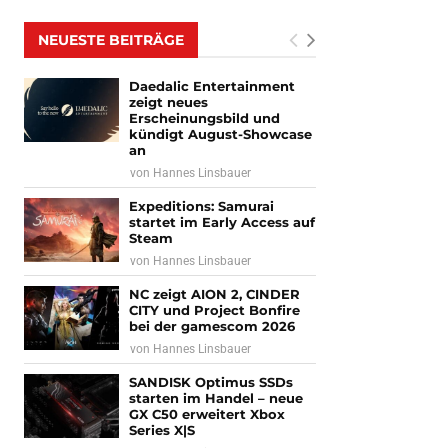
NEUESTE BEITRÄGE
Daedalic Entertainment
zeigt neues
Erscheinungsbild und
kündigt August-Showcase
an
von
Hannes Linsbauer
Expeditions: Samurai
startet im Early Access auf
Steam
von
Hannes Linsbauer
NC zeigt AION 2, CINDER
CITY und Project Bonfire
bei der gamescom 2026
von
Hannes Linsbauer
SANDISK Optimus SSDs
starten im Handel – neue
GX C50 erweitert Xbox
Series X|S