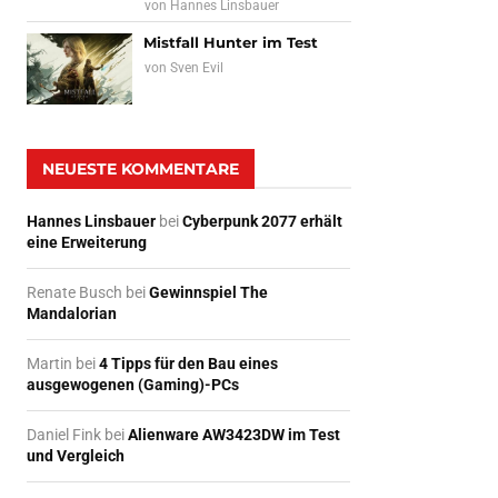
von
Hannes Linsbauer
Mistfall Hunter im Test
von
Sven Evil
NEUESTE KOMMENTARE
Hannes Linsbauer
bei
Cyberpunk 2077 erhält
eine Erweiterung
Renate Busch
bei
Gewinnspiel The
Mandalorian
Martin
bei
4 Tipps für den Bau eines
ausgewogenen (Gaming)-PCs
Daniel Fink
bei
Alienware AW3423DW im Test
und Vergleich