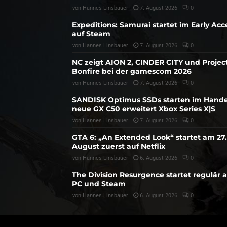
von
Hannes Linsbauer
7. August 2026
0
Expeditions: Samurai startet im Early Acc
auf Steam
von
Hannes Linsbauer
7. August 2026
0
NC zeigt AION 2, CINDER CITY und Projec
Bonfire bei der gamescom 2026
von
Hannes Linsbauer
7. August 2026
0
SANDISK Optimus SSDs starten im Hande
neue GX C50 erweitert Xbox Series X|S
von
Hannes Linsbauer
7. August 2026
0
GTA 6: „An Extended Look“ startet am 27.
August zuerst auf Netflix
von
Hannes Linsbauer
6. August 2026
0
The Division Resurgence startet regulär 
PC und Steam
von
Hannes Linsbauer
6. August 2026
0