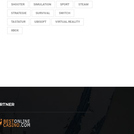
SHOOTER
SIMULATION
SPORT
STEAM
STRATEGIE
SURVIVAL
SWITCH
TASTATUR
UBISOFT
VIRTUAL REALITY
XBOX
RTNER