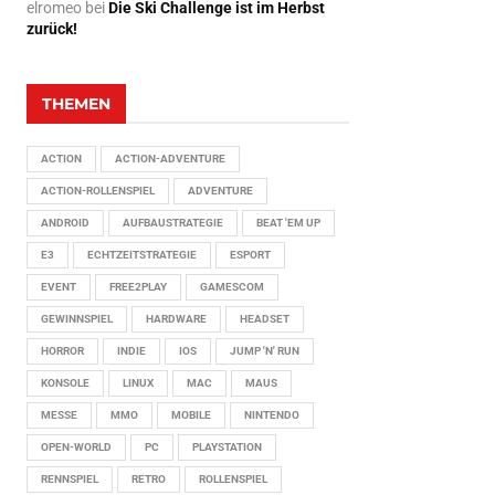
elromeo
bei
Die Ski Challenge ist im Herbst
zurück!
THEMEN
ACTION
ACTION-ADVENTURE
ACTION-ROLLENSPIEL
ADVENTURE
ANDROID
AUFBAUSTRATEGIE
BEAT 'EM UP
E3
ECHTZEITSTRATEGIE
ESPORT
EVENT
FREE2PLAY
GAMESCOM
GEWINNSPIEL
HARDWARE
HEADSET
HORROR
INDIE
IOS
JUMP 'N' RUN
KONSOLE
LINUX
MAC
MAUS
MESSE
MMO
MOBILE
NINTENDO
OPEN-WORLD
PC
PLAYSTATION
RENNSPIEL
RETRO
ROLLENSPIEL