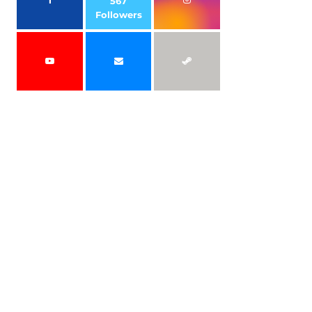
567
Followers