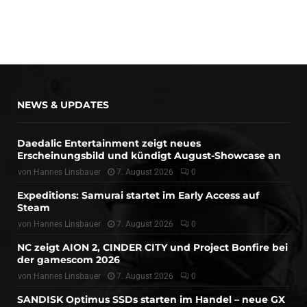
NEWS & UPDATES
Daedalic Entertainment zeigt neues
Erscheinungsbild und kündigt August-Showcase an
von
Hannes Linsbauer
7. August 2026
0
Expeditions: Samurai startet im Early Access auf
Steam
von
Hannes Linsbauer
7. August 2026
0
NC zeigt AION 2, CINDER CITY und Project Bonfire bei
der gamescom 2026
von
Hannes Linsbauer
7. August 2026
0
SANDISK Optimus SSDs starten im Handel – neue GX