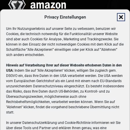
Privacy Einstellungen
Um Ihr Nutzungserlebnis auf unserer Seite zu verbessern, benutzen wir
Cookies, die technisch notwendig für die Funktionalität unserer Website
sind aber auch Cookies für Analyse-, Marketing und Trackingzwecke. Sie
können in den Einsatz der nicht notwendigen Cookies mit dem Klick auf die
Schaltfläche
"
Alle Akzeptieren
"
einwilligen oder per Klick auf
"
Ablehnen
"
sich anders entscheiden.
Hinweis auf Verarbeitung Ihrer auf dieser Webseite erhobenen Daten in den
USA:
Indem Sie auf "Alle Akzeptieren" klicken, willigen Sie zugleich gem.
ÜBER UNS
DSGVO ein, dass Ihre Daten in den USA verarbeitet werden. Die USA werden
vom Europäischen Gerichtshof als ein Land mit einem nach EU-Standards
VON GAMERN, FÜR GAMER! Gamers.at ist das älteste Online-
unzureichendem Datenschutzniveau eingeschätzt. Es besteht insbesondere
Spielemagazin Österreichs und bringt täglich aktuelle News,
das Risiko, dass Ihre Daten durch US-Behörden, zu Kontroll- und zu
Reviews und Videos zu PC- und Konsolenspielen, Gaming-
Überwachungszwecken, möglicherweise auch ohne
Rechtsbehelfsmöglichkeiten, verarbeitet werden können. Wenn Sie auf
Hardware und aus der Welt des e-Sport's.
"Ablehnen" klicken, findet die vorgehend beschriebene Übermittlung nicht
statt.
Schreib uns:
redaktion@gamers.at
In unserer Datenschutzerklärung und Cookie-Richtlinie informieren wir Sie
über diese Tools und Partner und erklären Ihnen genau, was eine
FOLGE UNS