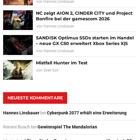
von
Hannes Linsbauer
NC zeigt AION 2, CINDER CITY und Project
Bonfire bei der gamescom 2026
von
Hannes Linsbauer
SANDISK Optimus SSDs starten im Handel
– neue GX C50 erweitert Xbox Series X|S
von
Hannes Linsbauer
Mistfall Hunter im Test
von
Sven Evil
NEUESTE KOMMENTARE
Hannes Linsbauer
bei
Cyberpunk 2077 erhält eine Erweiterung
Renate Busch
bei
Gewinnspiel The Mandalorian