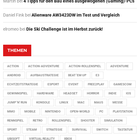
Martin
bei
4 Tipps für den Bau eines ausgewogenen (Gaming)-PCs
Daniel Fink
bei
Alienware AW3423DW im Test und Vergleich
elromeo
bei
Die Ski Challenge ist im Herbst zurück!
THEMEN
ACTION
ACTION-ADVENTURE
ACTION-ROLLENSPIEL
ADVENTURE
ANDROID
AUFBAUSTRATEGIE
BEAT 'EM UP
E3
ECHTZEITSTRATEGIE
ESPORT
EVENT
FREE2PLAY
GAMESCOM
GEWINNSPIEL
HARDWARE
HEADSET
HORROR
INDIE
IOS
JUMP 'N' RUN
KONSOLE
LINUX
MAC
MAUS
MESSE
MMO
MOBILE
NINTENDO
OPEN-WORLD
PC
PLAYSTATION
RENNSPIEL
RETRO
ROLLENSPIEL
SHOOTER
SIMULATION
SPORT
STEAM
STRATEGIE
SURVIVAL
SWITCH
TASTATUR
UBISOFT
VIRTUAL REALITY
XBOX