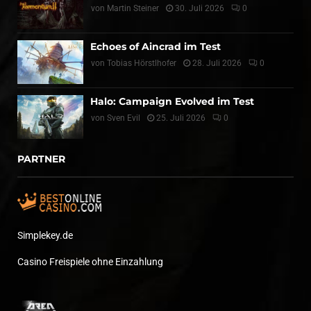
von
Martin Steiner
30. Juli 2026
0
Echoes of Aincrad im Test
von
Tobias Hörstlhofer
28. Juli 2026
0
Halo: Campaign Evolved im Test
von
Sven Evil
25. Juli 2026
0
PARTNER
Simplekey.de
Casino Freispiele ohne Einzahlung