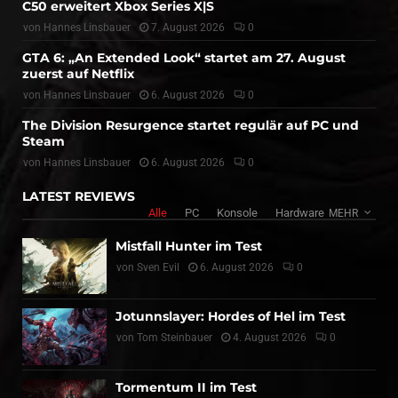
C50 erweitert Xbox Series X|S
von
Hannes Linsbauer
7. August 2026
0
GTA 6: „An Extended Look“ startet am 27. August
zuerst auf Netflix
von
Hannes Linsbauer
6. August 2026
0
The Division Resurgence startet regulär auf PC und
Steam
von
Hannes Linsbauer
6. August 2026
0
LATEST REVIEWS
Alle
PC
Konsole
Hardware
MEHR
Mistfall Hunter im Test
von
Sven Evil
6. August 2026
0
Jotunnslayer: Hordes of Hel im Test
von
Tom Steinbauer
4. August 2026
0
Tormentum II im Test