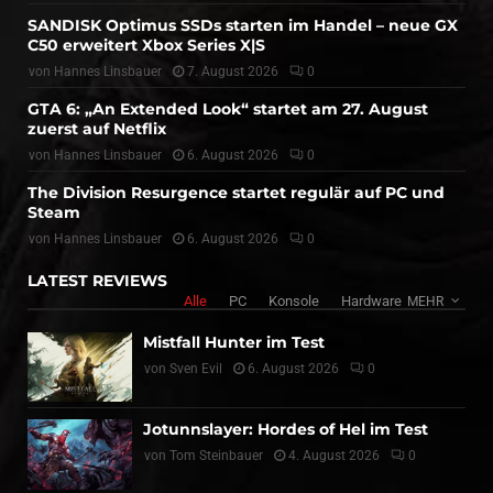
SANDISK Optimus SSDs starten im Handel – neue GX
C50 erweitert Xbox Series X|S
von
Hannes Linsbauer
7. August 2026
0
GTA 6: „An Extended Look“ startet am 27. August
zuerst auf Netflix
von
Hannes Linsbauer
6. August 2026
0
The Division Resurgence startet regulär auf PC und
Steam
von
Hannes Linsbauer
6. August 2026
0
LATEST REVIEWS
Alle
PC
Konsole
Hardware
MEHR
Mistfall Hunter im Test
von
Sven Evil
6. August 2026
0
Jotunnslayer: Hordes of Hel im Test
von
Tom Steinbauer
4. August 2026
0