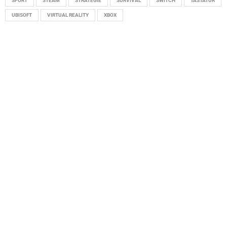
SPORT
STEAM
STRATEGIE
SURVIVAL
SWITCH
TASTATUR
UBISOFT
VIRTUAL REALITY
XBOX