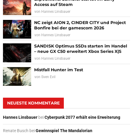
Access auf Steam
von
Hannes Linsbauer
NC zeigt AION 2, CINDER CITY und Project
Bonfire bei der gamescom 2026
von
Hannes Linsbauer
SANDISK Optimus SSDs starten im Handel
– neue GX C50 erweitert Xbox Series X|S
von
Hannes Linsbauer
Mistfall Hunter im Test
von
Sven Evil
NEUESTE KOMMENTARE
Hannes Linsbauer
bei
Cyberpunk 2077 erhält eine Erweiterung
Renate Busch
bei
Gewinnspiel The Mandalorian