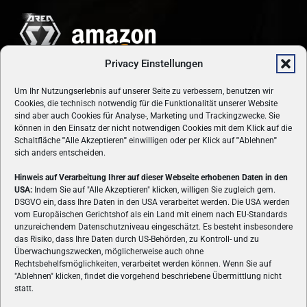
Privacy Einstellungen
Um Ihr Nutzungserlebnis auf unserer Seite zu verbessern, benutzen wir
Cookies, die technisch notwendig für die Funktionalität unserer Website
sind aber auch Cookies für Analyse-, Marketing und Trackingzwecke. Sie
können in den Einsatz der nicht notwendigen Cookies mit dem Klick auf die
Schaltfläche
"
Alle Akzeptieren
"
einwilligen oder per Klick auf
"
Ablehnen
"
sich anders entscheiden.
Hinweis auf Verarbeitung Ihrer auf dieser Webseite erhobenen Daten in den
USA:
Indem Sie auf "Alle Akzeptieren" klicken, willigen Sie zugleich gem.
ÜBER UNS
DSGVO ein, dass Ihre Daten in den USA verarbeitet werden. Die USA werden
vom Europäischen Gerichtshof als ein Land mit einem nach EU-Standards
VON GAMERN, FÜR GAMER! Gamers.at ist das älteste Online-
unzureichendem Datenschutzniveau eingeschätzt. Es besteht insbesondere
Spielemagazin Österreichs und bringt täglich aktuelle News,
das Risiko, dass Ihre Daten durch US-Behörden, zu Kontroll- und zu
Reviews und Videos zu PC- und Konsolenspielen, Gaming-
Überwachungszwecken, möglicherweise auch ohne
Rechtsbehelfsmöglichkeiten, verarbeitet werden können. Wenn Sie auf
Hardware und aus der Welt des e-Sport's.
"Ablehnen" klicken, findet die vorgehend beschriebene Übermittlung nicht
statt.
Schreib uns:
redaktion@gamers.at