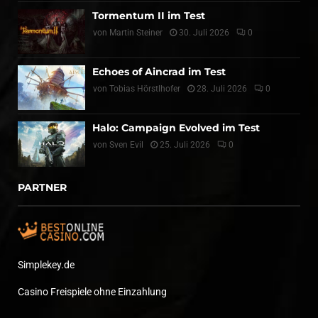
Tormentum II im Test
von
Martin Steiner
30. Juli 2026
0
Echoes of Aincrad im Test
von
Tobias Hörstlhofer
28. Juli 2026
0
Halo: Campaign Evolved im Test
von
Sven Evil
25. Juli 2026
0
PARTNER
Simplekey.de
Casino Freispiele ohne Einzahlung