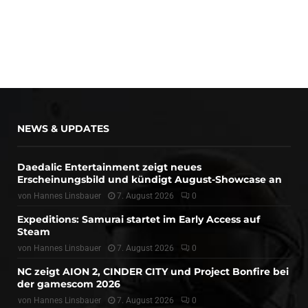
NEWS & UPDATES
Daedalic Entertainment zeigt neues
Erscheinungsbild und kündigt August-Showcase an
von
Hannes Linsbauer
7. August 2026
0
Expeditions: Samurai startet im Early Access auf
Steam
von
Hannes Linsbauer
7. August 2026
0
NC zeigt AION 2, CINDER CITY und Project Bonfire bei
der gamescom 2026
von
Hannes Linsbauer
7. August 2026
0