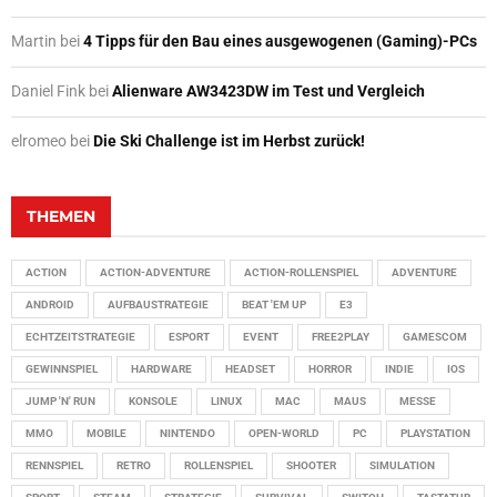
Martin
bei
4 Tipps für den Bau eines ausgewogenen (Gaming)-PCs
Daniel Fink
bei
Alienware AW3423DW im Test und Vergleich
elromeo
bei
Die Ski Challenge ist im Herbst zurück!
THEMEN
ACTION
ACTION-ADVENTURE
ACTION-ROLLENSPIEL
ADVENTURE
ANDROID
AUFBAUSTRATEGIE
BEAT 'EM UP
E3
ECHTZEITSTRATEGIE
ESPORT
EVENT
FREE2PLAY
GAMESCOM
GEWINNSPIEL
HARDWARE
HEADSET
HORROR
INDIE
IOS
JUMP 'N' RUN
KONSOLE
LINUX
MAC
MAUS
MESSE
MMO
MOBILE
NINTENDO
OPEN-WORLD
PC
PLAYSTATION
RENNSPIEL
RETRO
ROLLENSPIEL
SHOOTER
SIMULATION