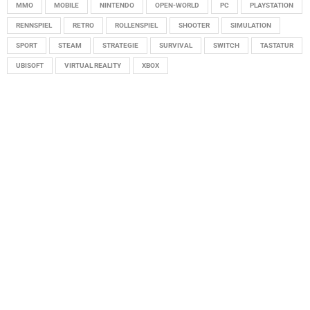
MMO
MOBILE
NINTENDO
OPEN-WORLD
PC
PLAYSTATION
RENNSPIEL
RETRO
ROLLENSPIEL
SHOOTER
SIMULATION
SPORT
STEAM
STRATEGIE
SURVIVAL
SWITCH
TASTATUR
UBISOFT
VIRTUAL REALITY
XBOX