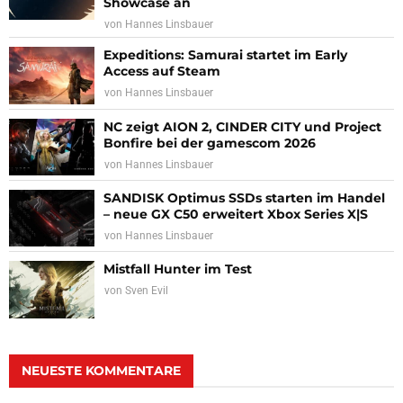
Showcase an
von
Hannes Linsbauer
Expeditions: Samurai startet im Early
Access auf Steam
von
Hannes Linsbauer
NC zeigt AION 2, CINDER CITY und Project
Bonfire bei der gamescom 2026
von
Hannes Linsbauer
SANDISK Optimus SSDs starten im Handel
– neue GX C50 erweitert Xbox Series X|S
von
Hannes Linsbauer
Mistfall Hunter im Test
von
Sven Evil
NEUESTE KOMMENTARE