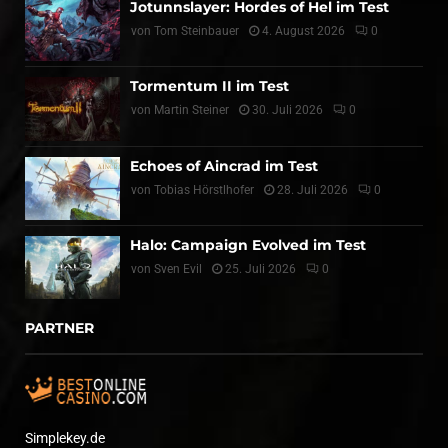
Jotunnslayer: Hordes of Hel im Test
von
Tom Steinbauer
4. August 2026
0
Tormentum II im Test
von
Martin Steiner
30. Juli 2026
0
Echoes of Aincrad im Test
von
Tobias Hörstlhofer
28. Juli 2026
0
Halo: Campaign Evolved im Test
von
Sven Evil
25. Juli 2026
0
PARTNER
Simplekey.de