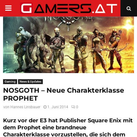
PRIMARY
MENU
Gaming
News & Updates
NOSGOTH – Neue Charakterklasse
PROPHET
von
Hannes Linsbauer
1. Juni 2014
0
Kurz vor der E3 hat Publisher Square Enix mit
dem Prophet eine brandneue
Charakterklasse vorzustellen, die sich dem