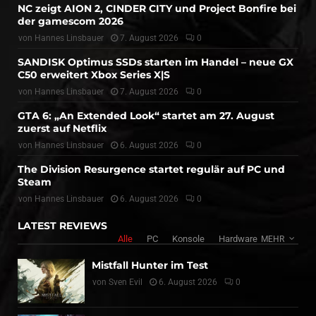
NC zeigt AION 2, CINDER CITY und Project Bonfire bei
der gamescom 2026
von
Hannes Linsbauer
7. August 2026
0
SANDISK Optimus SSDs starten im Handel – neue GX
C50 erweitert Xbox Series X|S
von
Hannes Linsbauer
7. August 2026
0
GTA 6: „An Extended Look“ startet am 27. August
zuerst auf Netflix
von
Hannes Linsbauer
6. August 2026
0
The Division Resurgence startet regulär auf PC und
Steam
von
Hannes Linsbauer
6. August 2026
0
LATEST REVIEWS
Alle
PC
Konsole
Hardware
MEHR
Mistfall Hunter im Test
von
Sven Evil
6. August 2026
0